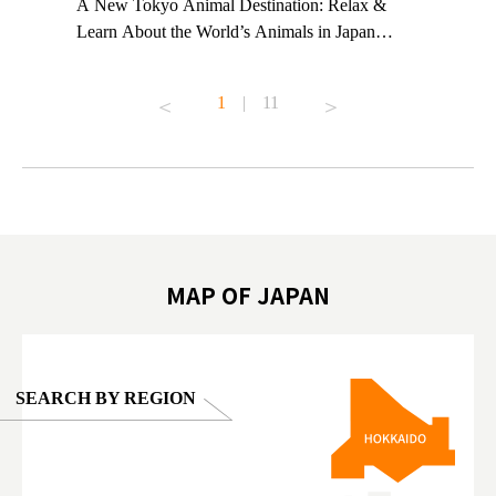
t TeamLab
A New Tokyo Animal Destination: Relax &
Shohei Oh
ng their
Learn About the World’s Animals in Japan
Other Jap
t to
#pr #japankuru #anitouch #anitouchtokyodome
From Kow
o see it for
#capybara #capybaracafe #animalcafe #tokyotrip
#pr #japa
1
|
11
#japantrip #카피바라 #애니터치 #아이와가볼
#kowa #sy
ink in bio)
만한곳 #도쿄여행 #가족여행 #東京旅遊 #東
#preworko
ex #kyoto
京親子景點 #日本動物互動體驗 #水豚泡澡 #
#japan
東京巨蛋城 #เที่ยวญี่ปุ่น2025 #ที่เที่ยว
#오타니쇼
on view of
ครอบครัว #สวนสัตว์ในร่ม #TokyoDomeCity
本旅遊 #運
oto ®
#anitouchtokyodome
ญี่ปุ่น #เ
#ผลิตภัณฑ์
MAP OF JAPAN
SEARCH BY REGION