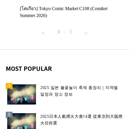
 Enjoy
[โตเกียว] Tokyo Comic Market C108 (Comiket
อีเวนต์น่
ฟสาย
Summer 2026)
ศาลเจ้าค
้านอาหาร
1
5
|
MOST POPULAR
2025 일본 불꽃놀이 축제 총정리｜지역별
일정과 장소 정보
2025日本人氣煙火大會14選 從東京到大阪煙
火任你選