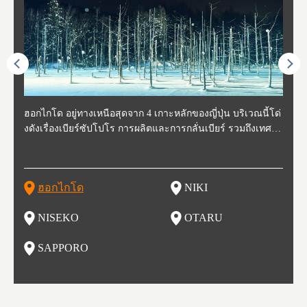
ี่สุด
ฮอกไกโด อยู่ทางเหนือสุดจาก 4 เกาะหลักของญี่ปุ่น บริเวณนี้โด่
นิกิ อยู่ทางตะวันตกเฉียงใต้ของฮอกไกโด ห่างจากโอตารุประมา
นิเซโกะ ห่างจากสนามบิน New Chitose ประมาณ 2 ชั่วโมง ตั้งอ
โอตารุ คือเมืองที่อยู่ทางตะวันตกของฮอกไกโด ใช้เวลาเดินทาง
ซับโปโร ตั้งอยู่ทางตะวันตกเฉียงใต้ของฮอกไกโด เป็นศูนย์กลา
โทโฮค
จังหว
จังหว
จังหว
หตุกา
งดังเรื่องเบียร์ซัปโปโร การผลิตและการกลั่นเบียร์ รวมถึงเทศกา
ณ 30 นาที นิกิเป็นเมืองเล็กๆที่อุดมสมบูรณ์ไปด้วยธรรมชาติ น้ำ
ยู่ทางตะวันตกของฮอกไกโด เป็นหนึ่งในสถานที่ที่มีรีสอร์ทในฤดู
จากสถานีซัปโปโรประมาณ 30 นาที ในช่วงศตวรรษที่ 19-20 กิจ
งของการเมืองและเศรษฐกิจของฮอกไกโด มีสนามบินชินจิโตะเ
ปลูกพ
กเป็น
ผู้คน
คโทโฮ
ที่วัฒ
ลหิมะ และอุทยานแห่งชาติที่สวยงาม และยังเหมาะกับเหล่านักชิ
สะอาด อากาศบริสุทธิ์ ทำให้สวนผลไม้ของที่นี่มีชื่อเสียง ไม่ว่าจ
หนาวที่ดีที่สุด และยังเป็นจุดที่ชาวต่างชาติมักแวะมาเยี่ยมเยียน
การการค้าขายและการประมงรุ่งเรืองมาก โดยอาคารที่สร้างใน
สะ (New Chitose Airport) ที่รองรับเที่ยวบินจากเมืองใหญ่อย่างโ
ดงาม 
องจัง
ะที่ 
ปุ่น 
กิวหล
มทั้งหลาย ไม่ว่าจะเป็น มันฝรั่งที่ปลูกในฮอกไกโด แคนตาลูป ผลิ
ะเป็น เชอร์รี่ มะเขือเทศ และองุ่น มีโรงกลั่นไวน์ และกลายเป็น
เพราะหิมะของที่นี่มีคุณภาพสูง นุ่มละเอียดดุจผงแป้ง ที่ไม่ว่านัก
สมัยนั้นก็กลายเป็นสถานที่ท่องเที่ยว ย่านคลองโอตารุ ในปัจจุบัน
ตเกียว โอซาก้า และเที่ยวบินจากต่างประเทศ ในเดือนกุมภาพัน
มัยเอ
ของหิ
ยนจาก
 นอกจ
ตภัณฑ์จากนม ซุปแกงกะหรี่ และมิโซะราเมน
สถาที่ที่มีชื่อเสียงในเรื่องของอาหารและไวน์ในเวลาไม่นาน
สกี นักสโนว์บอร์ด รุ่นเล็กรุ่นใหญ่ ต้องกลับมาซ้ำ นอกจากนี้ยังมี
เนื่องจากในอดีตที่นีเป็นศูนย์กลางของการประมง ทำให้มีร้านซู
ธ์ของทุกปี จะมีการจัดเทศกาลหิมะขึ้นที่สวนโอโดริ (Odori Park)
ort (พ
นี้ยัง
และเท
ฮอกไกโด
NIKI
โ
อาหารอร่อย และออนเซ็นวิวสวยอีกด้วย
ชิกว่า 100 ร้าน ให้เราได้เลือกชิมซูชิสดใหม่ ที่มีคนต่อแถวยาวบ
หนึ่งในงานเทศกาลที่ใหญ่ที่สุดของฮอกไกโด และยังขึ้นชื่อเรื่อง
ยรูป 
ริเวณถนนซูชิ (Sushi Street)
อาหารอร่อย ทั้งราเมน เนื้อแกะย่าง ซุปแกงกะหรี่ และอาหารทะ
นบนถ
NISEKO
OTARU
ฟุ
เล
นี้ยัง
น
SAPPORO
อ