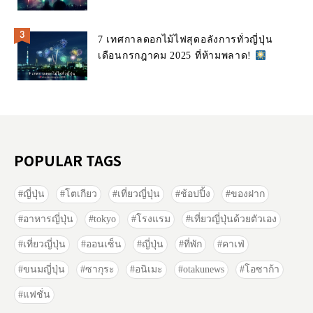
7 เทศกาลดอกไม้ไฟสุดอลังการทั่วญี่ปุ่น
เดือนกรกฎาคม 2025 ที่ห้ามพลาด!
POPULAR TAGS
ญี่ปุ่น
โตเกียว
เที่ยวญี่ปุ่น
ช้อปปิ้ง
ของฝาก
อาหารญี่ปุ่น
tokyo
โรงแรม
เที่ยวญี่ปุ่นด้วยตัวเอง
เที่ยวญี่ปุ่น
ออนเซ็น
ญี่ปุ่น
ที่พัก
คาเฟ่
ขนมญี่ปุ่น
ซากุระ
อนิเมะ
otakunews
โอซาก้า
แฟชั่น