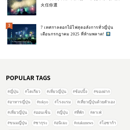
火任你選
7 เทศกาลดอกไม้ไฟสุดอลังการทั่วญี่ปุ่น
เดือนกรกฎาคม 2025 ที่ห้ามพลาด!
POPULAR TAGS
ญี่ปุ่น
โตเกียว
เที่ยวญี่ปุ่น
ช้อปปิ้ง
ของฝาก
อาหารญี่ปุ่น
tokyo
โรงแรม
เที่ยวญี่ปุ่นด้วยตัวเอง
เที่ยวญี่ปุ่น
ออนเซ็น
ญี่ปุ่น
ที่พัก
คาเฟ่
ขนมญี่ปุ่น
ซากุระ
อนิเมะ
otakunews
โอซาก้า