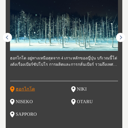
ี่สุด
ฮอกไกโด อยู่ทางเหนือสุดจาก 4 เกาะหลักของญี่ปุ่น บริเวณนี้โด่
นิกิ อยู่ทางตะวันตกเฉียงใต้ของฮอกไกโด ห่างจากโอตารุประมา
นิเซโกะ ห่างจากสนามบิน New Chitose ประมาณ 2 ชั่วโมง ตั้งอ
โอตารุ คือเมืองที่อยู่ทางตะวันตกของฮอกไกโด ใช้เวลาเดินทาง
ซับโปโร ตั้งอยู่ทางตะวันตกเฉียงใต้ของฮอกไกโด เป็นศูนย์กลา
โทโฮค
จังหว
จังหว
จังหว
หตุกา
งดังเรื่องเบียร์ซัปโปโร การผลิตและการกลั่นเบียร์ รวมถึงเทศกา
ณ 30 นาที นิกิเป็นเมืองเล็กๆที่อุดมสมบูรณ์ไปด้วยธรรมชาติ น้ำ
ยู่ทางตะวันตกของฮอกไกโด เป็นหนึ่งในสถานที่ที่มีรีสอร์ทในฤดู
จากสถานีซัปโปโรประมาณ 30 นาที ในช่วงศตวรรษที่ 19-20 กิจ
งของการเมืองและเศรษฐกิจของฮอกไกโด มีสนามบินชินจิโตะเ
ปลูกพ
กเป็น
ผู้คน
คโทโฮ
ที่วัฒ
ลหิมะ และอุทยานแห่งชาติที่สวยงาม และยังเหมาะกับเหล่านักชิ
สะอาด อากาศบริสุทธิ์ ทำให้สวนผลไม้ของที่นี่มีชื่อเสียง ไม่ว่าจ
หนาวที่ดีที่สุด และยังเป็นจุดที่ชาวต่างชาติมักแวะมาเยี่ยมเยียน
การการค้าขายและการประมงรุ่งเรืองมาก โดยอาคารที่สร้างใน
สะ (New Chitose Airport) ที่รองรับเที่ยวบินจากเมืองใหญ่อย่างโ
ดงาม 
องจัง
ะที่ 
ปุ่น 
กิวหล
มทั้งหลาย ไม่ว่าจะเป็น มันฝรั่งที่ปลูกในฮอกไกโด แคนตาลูป ผลิ
ะเป็น เชอร์รี่ มะเขือเทศ และองุ่น มีโรงกลั่นไวน์ และกลายเป็น
เพราะหิมะของที่นี่มีคุณภาพสูง นุ่มละเอียดดุจผงแป้ง ที่ไม่ว่านัก
สมัยนั้นก็กลายเป็นสถานที่ท่องเที่ยว ย่านคลองโอตารุ ในปัจจุบัน
ตเกียว โอซาก้า และเที่ยวบินจากต่างประเทศ ในเดือนกุมภาพัน
มัยเอ
ของหิ
ยนจาก
 นอกจ
ตภัณฑ์จากนม ซุปแกงกะหรี่ และมิโซะราเมน
สถาที่ที่มีชื่อเสียงในเรื่องของอาหารและไวน์ในเวลาไม่นาน
สกี นักสโนว์บอร์ด รุ่นเล็กรุ่นใหญ่ ต้องกลับมาซ้ำ นอกจากนี้ยังมี
เนื่องจากในอดีตที่นีเป็นศูนย์กลางของการประมง ทำให้มีร้านซู
ธ์ของทุกปี จะมีการจัดเทศกาลหิมะขึ้นที่สวนโอโดริ (Odori Park)
ort (พ
นี้ยัง
และเท
ฮอกไกโด
NIKI
โ
อาหารอร่อย และออนเซ็นวิวสวยอีกด้วย
ชิกว่า 100 ร้าน ให้เราได้เลือกชิมซูชิสดใหม่ ที่มีคนต่อแถวยาวบ
หนึ่งในงานเทศกาลที่ใหญ่ที่สุดของฮอกไกโด และยังขึ้นชื่อเรื่อง
ยรูป 
ริเวณถนนซูชิ (Sushi Street)
อาหารอร่อย ทั้งราเมน เนื้อแกะย่าง ซุปแกงกะหรี่ และอาหารทะ
นบนถ
NISEKO
OTARU
ฟุ
เล
นี้ยัง
น
SAPPORO
อ