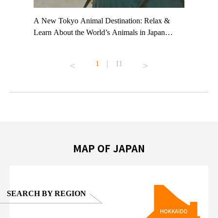
t TeamLab
A New Tokyo Animal Destination: Relax &
Shohei Oh
ng their
Learn About the World’s Animals in Japan
Other Jap
t to
#pr #japankuru #anitouch #anitouchtokyodome
From Kow
o see it for
#capybara #capybaracafe #animalcafe #tokyotrip
#pr #japa
1
|
11
#japantrip #카피바라 #애니터치 #아이와가볼
#kowa #sy
ink in bio)
만한곳 #도쿄여행 #가족여행 #東京旅遊 #東
#preworko
ex #kyoto
京親子景點 #日本動物互動體驗 #水豚泡澡 #
#japan
東京巨蛋城 #เที่ยวญี่ปุ่น2025 #ที่เที่ยว
#오타니쇼
on view of
ครอบครัว #สวนสัตว์ในร่ม #TokyoDomeCity
本旅遊 #運
oto ®
#anitouchtokyodome
ญี่ปุ่น #เ
#ผลิตภัณฑ์
MAP OF JAPAN
SEARCH BY REGION