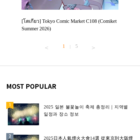
 Enjoy
[โตเกียว] Tokyo Comic Market C108 (Comiket
อีเวนต์น่
ฟสาย
Summer 2026)
ศาลเจ้าค
้านอาหาร
1
5
|
MOST POPULAR
2025 일본 불꽃놀이 축제 총정리｜지역별
일정과 장소 정보
2025日本人氣煙火大會14選 從東京到大阪煙