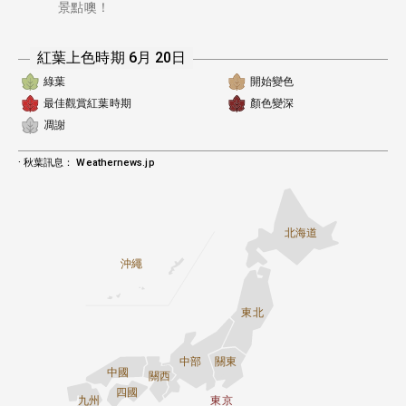
景點噢！
紅葉上色時期 6月 20日
綠葉
開始變色
最佳觀賞紅葉時期
顏色變深
凋謝
·
秋葉訊息：
Weathernews.jp
北海道
沖繩
東北
中部
關東
中國
關西
四國
九州
東京