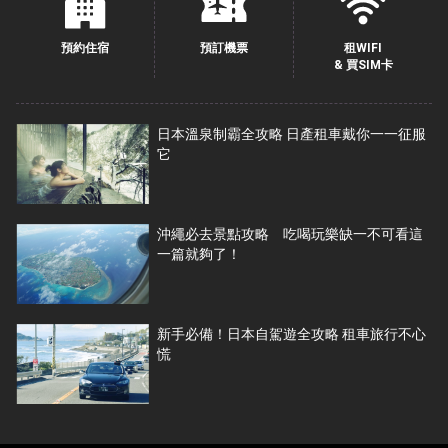
預約住宿
預訂機票
租WIFI
& 買SIM卡
日本溫泉制霸全攻略 日產租車戴你一一征服
它
沖繩必去景點攻略 吃喝玩樂缺一不可看這
一篇就夠了！
新手必備！日本自駕遊全攻略 租車旅行不心
慌