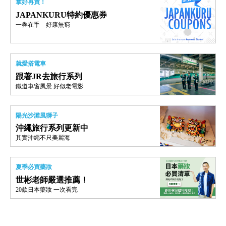
拿好再買！
JAPANKURU特約優惠券
一券在手 好康無窮
就愛搭電車
跟著JR去旅行系列
鐵道車窗風景 好似老電影
陽光沙灘風獅子
沖繩旅行系列更新中
其實沖繩不只美麗海
夏季必買藥妝
世彬老師嚴選推薦！
20款日本藥妝 一次看完