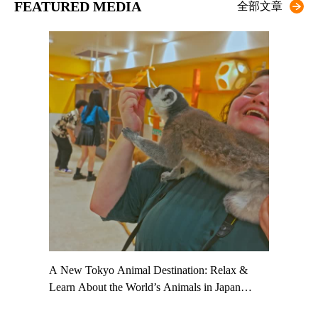
FEATURED MEDIA
全部文章
t TeamLab
A New Tokyo Animal Destination: Relax &
Shohei Oh
ng their
Learn About the World’s Animals in Japan
Other Jap
t to
#pr #japankuru #anitouch #anitouchtokyodome
From Kow