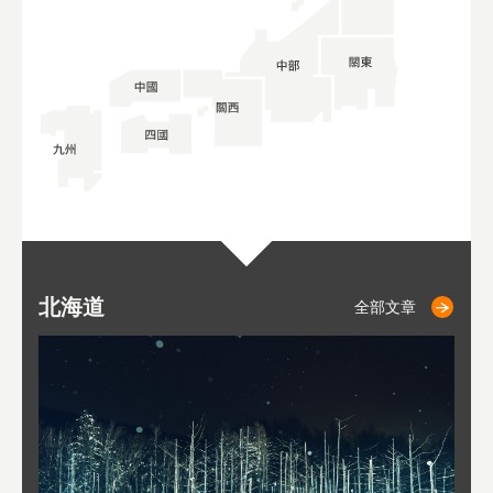
北海道
二世古
仁木
小樽
札幌
東
山
福
秋
全部文章
全部文章
全部文章
全部文章
全部文章