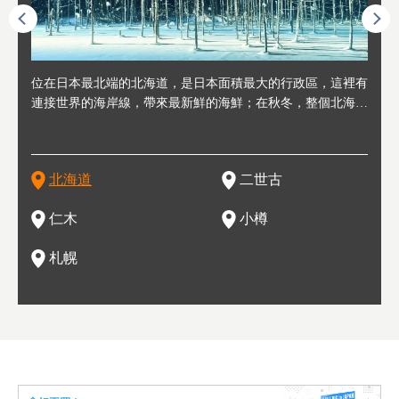
連人情
位在日本最北端的北海道，是日本面積最大的行政區，這裡有
位於北海道西邊，從札幌或新千歲機場出發約2小時車程，是
位於北海道西南部，距離小樽約30分鐘車程，是個坐擁好山好
位於北海道西部，距離札幌站約30分鐘車程。在19～20世紀前
位於北海道西南部的政經都市和交通樞紐，附近有新千歲機場
東北
位於
位於
座落
輪，方
連接世界的海岸線，帶來最新鮮的海鮮；在秋冬，整個北海道
日本代表性的國際級滑雪聖地，在海外也非常有名。其中最為
水好空氣等自然環境，因而種了很多水果的小鎮。櫻桃、葡萄
半，作為貿易港和鯡魚漁港而繁榮起來。當年的舊建築與倉庫
，連結東京、大阪等日本國內大城市及海外各大城市。每年2
峽相
冬天
大區
形民
為台灣
只剩一種顏色，無際的白雪與溫泉；到春夏，則是由五顏六色
人津津樂道的，是擁有世界頂級的「粉雪」雪質，無論是滑雪
、小番茄等，都是當地水果栽培的主角。而最近由於新開設了
，如今在小樽運河沿岸可見，並成為了北海道的代表觀光景點
月，在大通公園舉辦的「札幌雪祭」是聞名海外的北海道重要
聞名
有很
，且
大祭
在這裡
的薰衣草和花卉交織而成的花海。地大物博的北海道．物產豐
新手還是高手都為之著迷，回流客源絡繹不絕。不僅如此，畢
葡萄酒酒莊，作為能品酒嚐美食之所，也越來越有人氣。和隔
。正因曾作為漁港繁榮，小樽的海鮮壽司可是出了名的。市內
活動。由於以拉麵、成吉思汗烤肉、湯咖哩為代表美食，還有
岩手
亦人
則是
燈祭
上最大
饒，擁有香濃醇厚的牛乳和奶製品，以及自然壯麗的景致，北
竟是在北海道，當然少不了吃美食和泡溫泉這樣的旅遊體驗，
壁的余市一樣，望能發展為「酒莊觀光」小鎮，在這裏能走訪
擁有上百家壽司店，還有一條壽司店聚集的壽司街呢。
新鮮的海鮮丼、壽司等北海道物產及料理，都可以在這裡嚐到
名城
」之
東北
中之
北海道
二世古
海道的魅力，需要你用一年四季來體會。
這也是新雪谷（二世谷）受歡迎的原因之一。
葡萄園、觀摩葡萄酒釀造、遇見釀酒師，並感受當地的自然風
，因此也被稱為「食之寶庫」。
祭、
釜等
門地
名度
情與人文。
結天
一的
還有
點也
仁木
小樽
現。
札幌