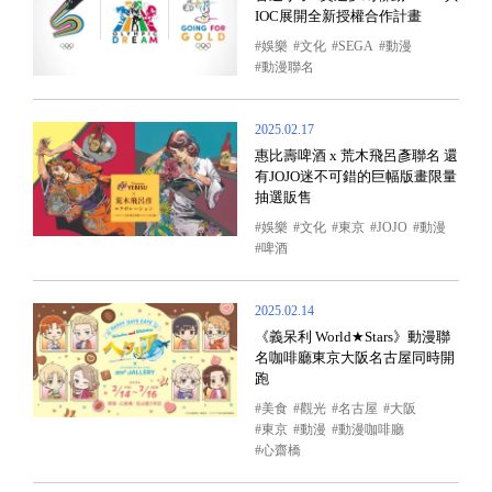
IOC展開全新授權合作計畫
娛樂
文化
SEGA
動漫
動漫聯名
2025.02.17
惠比壽啤酒 x 荒木飛呂彥聯名 還
有JOJO迷不可錯的巨幅版畫限量
抽選販售
娛樂
文化
東京
JOJO
動漫
啤酒
2025.02.14
《義呆利 World★Stars》動漫聯
名咖啡廳東京大阪名古屋同時開
跑
美食
觀光
名古屋
大阪
東京
動漫
動漫咖啡廳
心齋橋