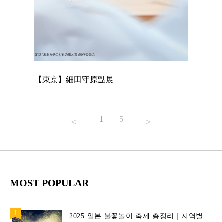
【東京】細田守原點展
【東京】
已！
1
5
|
MOST POPULAR
2025 일본 불꽃놀이 축제 총정리｜지역별