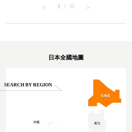
o see it for
#capybara #capybaracafe #animalcafe #tokyotrip
#pr #japa
1
|
11
#japantrip #카피바라 #애니터치 #아이와가볼
#kowa #sy
ink in bio)
만한곳 #도쿄여행 #가족여행 #東京旅遊 #東
#preworko
ex #kyoto
京親子景點 #日本動物互動體驗 #水豚泡澡 #
#japan
東京巨蛋城 #เที่ยวญี่ปุ่น2025 #ที่เที่ยว
#오타니쇼
on view of
ครอบครัว #สวนสัตว์ในร่ม #TokyoDomeCity
本旅遊 #運
oto ®
#anitouchtokyodome
ญี่ปุ่น #เ
#ผลิตภัณฑ์
日本全國地圖
SEARCH BY REGION