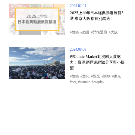
2025.02.01
2025上半年日本經典動漫展覽5
選 東京大阪都有別錯過！
娛樂
動漫
咒術迴戰
大阪
2024.08.08
聊Comic Market動漫同人展魅
力：資深鋼彈迷經驗分享與小提
醒
娛樂
文化
觀光
購物
東京
acg
comike
cosplay