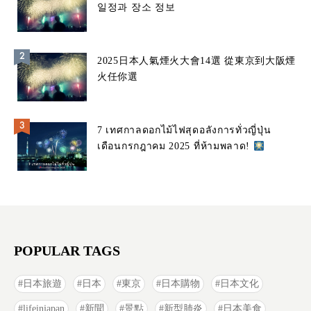
일정과 장소 정보
2025日本人氣煙火大會14選 從東京到大阪煙
火任你選
7 เทศกาลดอกไม้ไฟสุดอลังการทั่วญี่ปุ่น
เดือนกรกฎาคม 2025 ที่ห้ามพลาด!
POPULAR TAGS
日本旅遊
日本
東京
日本購物
日本文化
lifeinjapan
新聞
景點
新型肺炎
日本美食