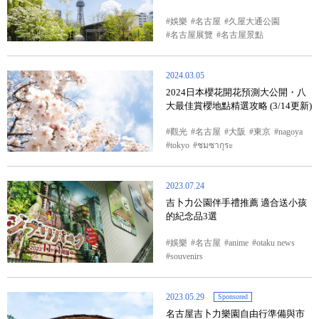
娛樂
名古屋
久屋大通公園
名古屋展覽
名古屋景點
2024.03.05
2024日本櫻花開花預測大公開・八
大最佳賞櫻地點精選攻略 (3/14更新)
觀光
名古屋
大阪
東京
nagoya
tokyo
ชมซากุระ
2023.07.24
吉卜力公園伴手禮推薦 適合送小孩
的紀念品3選
娛樂
名古屋
anime
otaku news
souvenirs
2023.05.29
Sponsored
名古屋吉卜力樂園自由行準備與市