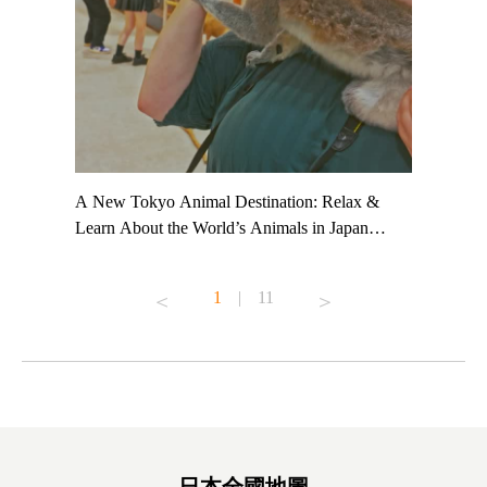
t TeamLab
A New Tokyo Animal Destination: Relax &
Shohei Oh
ng their
Learn About the World’s Animals in Japan
Other Jap
t to
#pr #japankuru #anitouch #anitouchtokyodome
From Kow
o see it for
#capybara #capybaracafe #animalcafe #tokyotrip
#pr #japa
1
|
11
#japantrip #카피바라 #애니터치 #아이와가볼
#kowa #sy
ink in bio)
만한곳 #도쿄여행 #가족여행 #東京旅遊 #東
#preworko
ex #kyoto
京親子景點 #日本動物互動體驗 #水豚泡澡 #
#japan
東京巨蛋城 #เที่ยวญี่ปุ่น2025 #ที่เที่ยว
#오타니쇼
on view of
ครอบครัว #สวนสัตว์ในร่ม #TokyoDomeCity
本旅遊 #運
oto ®
#anitouchtokyodome
ญี่ปุ่น #เ
#ผลิตภัณฑ์
日本全國地圖