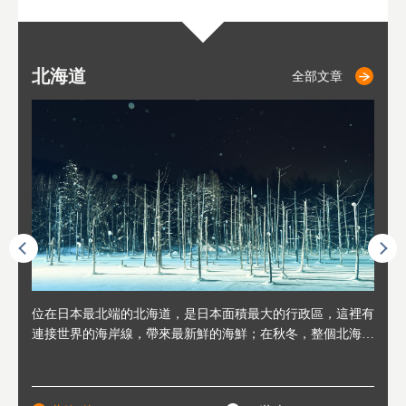
北海道
二世古
仁木
小樽
札幌
東
山
福
秋
全部文章
全部文章
全部文章
全部文章
全部文章
連人情
位在日本最北端的北海道，是日本面積最大的行政區，這裡有
位於北海道西邊，從札幌或新千歲機場出發約2小時車程，是
位於北海道西南部，距離小樽約30分鐘車程，是個坐擁好山好
位於北海道西部，距離札幌站約30分鐘車程。在19～20世紀前
位於北海道西南部的政經都市和交通樞紐，附近有新千歲機場
東北
位於
位於
座落
輪，方
連接世界的海岸線，帶來最新鮮的海鮮；在秋冬，整個北海道
日本代表性的國際級滑雪聖地，在海外也非常有名。其中最為
水好空氣等自然環境，因而種了很多水果的小鎮。櫻桃、葡萄
半，作為貿易港和鯡魚漁港而繁榮起來。當年的舊建築與倉庫
，連結東京、大阪等日本國內大城市及海外各大城市。每年2
峽相
冬天
大區
形民
為台灣
只剩一種顏色，無際的白雪與溫泉；到春夏，則是由五顏六色
人津津樂道的，是擁有世界頂級的「粉雪」雪質，無論是滑雪
、小番茄等，都是當地水果栽培的主角。而最近由於新開設了
，如今在小樽運河沿岸可見，並成為了北海道的代表觀光景點
月，在大通公園舉辦的「札幌雪祭」是聞名海外的北海道重要
聞名
有很
，且
大祭
在這裡
的薰衣草和花卉交織而成的花海。地大物博的北海道．物產豐
新手還是高手都為之著迷，回流客源絡繹不絕。不僅如此，畢
葡萄酒酒莊，作為能品酒嚐美食之所，也越來越有人氣。和隔
。正因曾作為漁港繁榮，小樽的海鮮壽司可是出了名的。市內
活動。由於以拉麵、成吉思汗烤肉、湯咖哩為代表美食，還有
岩手
亦人
則是
燈祭
上最大
饒，擁有香濃醇厚的牛乳和奶製品，以及自然壯麗的景致，北
竟是在北海道，當然少不了吃美食和泡溫泉這樣的旅遊體驗，
壁的余市一樣，望能發展為「酒莊觀光」小鎮，在這裏能走訪
擁有上百家壽司店，還有一條壽司店聚集的壽司街呢。
新鮮的海鮮丼、壽司等北海道物產及料理，都可以在這裡嚐到
名城
」之
東北
中之