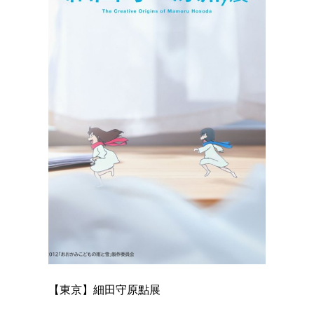
【東京】細田守原點展
【東京】
已！