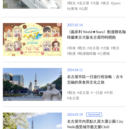
觀光
名古屋
大阪
東京
jrpass
jr東海
山梨
2025.02.14
《義呆利 World★Stars》動漫聯名咖
啡廳東京大阪名古屋同時開跑
美食
觀光
名古屋
大阪
東京
動漫
動漫咖啡廳
心齋橋
2024.04.12
名古屋市區一日遊行程攻略：古今
交融的美食與文化之旅
觀光
名古屋
一日遊
中部
名古屋
2024.03.19
Sponsored
名古屋市內景點久屋大通公園 City
Walk感受城市藝文樂Chill