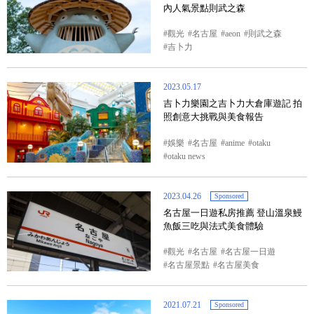
內人氣景點則武之森
觀光
名古屋
aeon
則武之森
吉卜力
2023.05.17
吉卜力樂園之吉卜力大倉庫遊記 拍
照創意大挑戰與美食報告
娛樂
名古屋
anime
otaku
otaku news
2023.04.26
Sponsored
名古屋一日遊私房推薦 登山溫泉鰻
魚飯三吃與法式美食體驗
觀光
名古屋
名古屋一日遊
名古屋景點
名古屋美食
2021.07.21
Sponsored