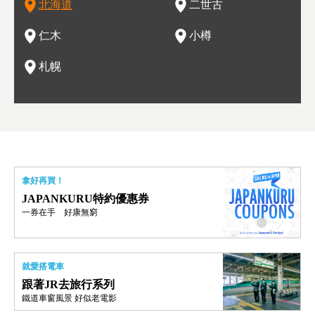
北海道
二世古
海道的魅力，需要你用一年四季來體會。
這也是新雪谷（二世谷）受歡迎的原因之一。
葡萄園、觀摩葡萄酒釀造、遇見釀酒師，並感受當地的自然風
，因此也被稱為「食之寶庫」。
祭、
釜等
門地
名度
情與人文。
結天
一的
還有
點也
仁木
小樽
現。
札幌
拿好再買！
JAPANKURU特約優惠券
一券在手 好康無窮
就愛搭電車
跟著JR去旅行系列
鐵道車窗風景 好似老電影