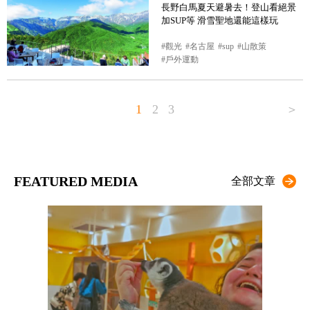
長野白馬夏天避暑去！登山看絕景
加SUP等 滑雪聖地還能這樣玩
觀光
名古屋
sup
山散策
戶外運動
1
2
3
＞
FEATURED MEDIA
全部文章