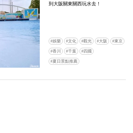
到大阪關東關西玩水去！
娛樂
文化
觀光
大阪
東京
香川
千葉
四國
Ready to see TeamLab in Kyoto!? At
夏日景點推薦
Biovortex Kyoto, the collective is taki
acclaimed immersive art and bringing i
Japan's ancient capital. We can't wait to
ourselves this autumn!
>> Find out more at Japankuru.com! (l
#japankuru #teamlab #teamlabbiovort
#kyototrip #japantravel #artnews
Photos courtesy of teamLab, Exhibitio
teamLab Biovortex Kyoto, 2025, Kyo
teamLab, courtesy Pace Gallery