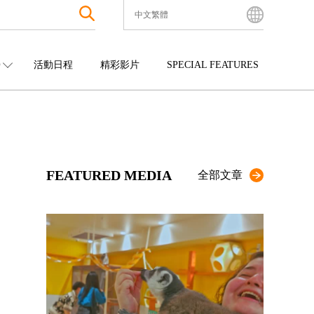
中文繁體
English
Bahasa Indonesia
O
活動日程
精彩影片
SPECIAL FEATURES
Français
한국어
中國
娛樂
九州
中文简体
四國
觀光
沖繩
中文繁體
ไทย
FEATURED MEDIA
Tiếng Việt
全部文章
日本語