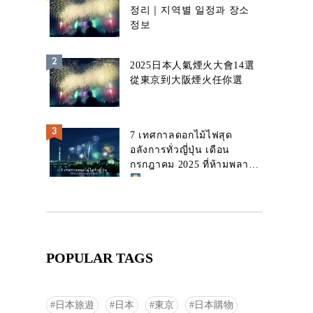
정리｜지역별 일정과 장소
정보
2025日本人氣煙火大會14選
從東京到大阪煙火任你選
7 เทศกาลดอกไม้ไฟสุด
อลังการทั่วญี่ปุ่น เดือน
กรกฎาคม 2025 ที่ห้ามพลาด!
POPULAR TAGS
日本旅遊
日本
東京
日本購物