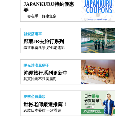
JAPANKURU特約優惠
券
一券在手 好康無窮
就愛搭電車
跟著JR去旅行系列
鐵道車窗風景 好似老電影
陽光沙灘風獅子
沖繩旅行系列更新中
其實沖繩不只美麗海
夏季必買藥妝
世彬老師嚴選推薦！
20款日本藥妝 一次看完