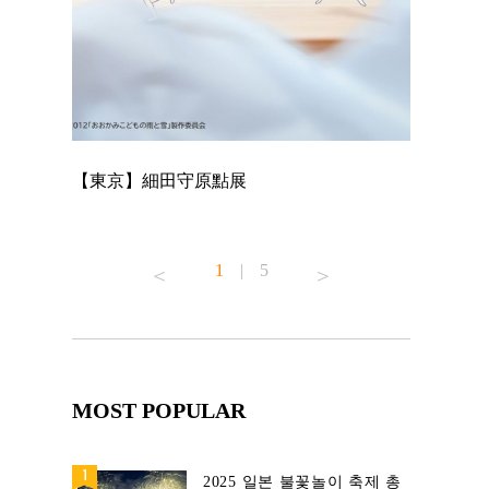
【東京】細田守原點展
【東京】「
已！
1
|
5
MOST POPULAR
2025 일본 불꽃놀이 축제 총