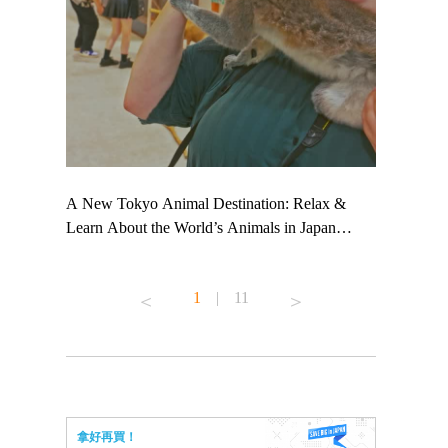
 TeamLab
A New Tokyo Animal Destination: Relax &
Shohei Oht
ng their
Learn About the World’s Animals in Japan
Other Japa
t to
#pr #japankuru #anitouch #anitouchtokyodome
From Kow
 see it for
#capybara #capybaracafe #animalcafe #tokyotrip
#pr #japan
1
|
11
#japantrip #카피바라 #애니터치 #아이와가볼
#kowa #sy
ink in bio)
만한곳 #도쿄여행 #가족여행 #東京旅遊 #東
#preworkou
ex #kyoto
京親子景點 #日本動物互動體驗 #水豚泡澡 #
#japan
東京巨蛋城 #เที่ยวญี่ปุ่น2025 #ที่เที่ยว
#오타니쇼
n view of
ครอบครัว #สวนสัตว์ในร่ม #TokyoDomeCity
本旅遊 #運
to ®
#anitouchtokyodome
ญี่ปุ่น #เ
拿好再買！
#ผลิตภัณฑ์