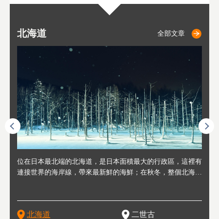
北海道
二世古
仁木
小樽
札幌
東
山
福
秋
全部文章
全部文章
全部文章
全部文章
全部文章
連人情
位在日本最北端的北海道，是日本面積最大的行政區，這裡有
位於北海道西邊，從札幌或新千歲機場出發約2小時車程，是
位於北海道西南部，距離小樽約30分鐘車程，是個坐擁好山好
位於北海道西部，距離札幌站約30分鐘車程。在19～20世紀前
位於北海道西南部的政經都市和交通樞紐，附近有新千歲機場
東北
位於
位於
座落
輪，方
連接世界的海岸線，帶來最新鮮的海鮮；在秋冬，整個北海道
日本代表性的國際級滑雪聖地，在海外也非常有名。其中最為
水好空氣等自然環境，因而種了很多水果的小鎮。櫻桃、葡萄
半，作為貿易港和鯡魚漁港而繁榮起來。當年的舊建築與倉庫
，連結東京、大阪等日本國內大城市及海外各大城市。每年2
峽相
冬天
大區
形民
為台灣
只剩一種顏色，無際的白雪與溫泉；到春夏，則是由五顏六色
人津津樂道的，是擁有世界頂級的「粉雪」雪質，無論是滑雪
、小番茄等，都是當地水果栽培的主角。而最近由於新開設了
，如今在小樽運河沿岸可見，並成為了北海道的代表觀光景點
月，在大通公園舉辦的「札幌雪祭」是聞名海外的北海道重要
聞名
有很
，且
大祭
在這裡
的薰衣草和花卉交織而成的花海。地大物博的北海道．物產豐
新手還是高手都為之著迷，回流客源絡繹不絕。不僅如此，畢
葡萄酒酒莊，作為能品酒嚐美食之所，也越來越有人氣。和隔
。正因曾作為漁港繁榮，小樽的海鮮壽司可是出了名的。市內
活動。由於以拉麵、成吉思汗烤肉、湯咖哩為代表美食，還有
岩手
亦人
則是
燈祭
上最大
饒，擁有香濃醇厚的牛乳和奶製品，以及自然壯麗的景致，北
竟是在北海道，當然少不了吃美食和泡溫泉這樣的旅遊體驗，
壁的余市一樣，望能發展為「酒莊觀光」小鎮，在這裏能走訪
擁有上百家壽司店，還有一條壽司店聚集的壽司街呢。
新鮮的海鮮丼、壽司等北海道物產及料理，都可以在這裡嚐到
名城
」之
東北
中之
北海道
二世古
海道的魅力，需要你用一年四季來體會。
這也是新雪谷（二世谷）受歡迎的原因之一。
葡萄園、觀摩葡萄酒釀造、遇見釀酒師，並感受當地的自然風
，因此也被稱為「食之寶庫」。
祭、
釜等
門地
名度