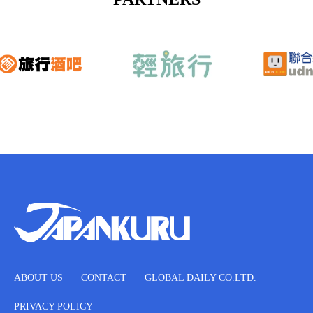
ABOUT US
CONTACT
GLOBAL DAILY CO.LTD.
PRIVACY POLICY