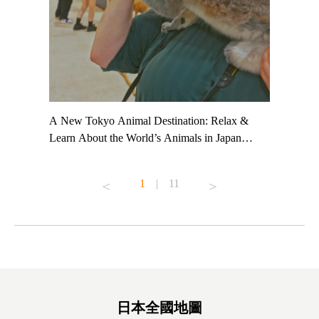
t TeamLab
A New Tokyo Animal Destination: Relax &
Shohei Oh
ng their
Learn About the World’s Animals in Japan
Other Jap
t to
#pr #japankuru #anitouch #anitouchtokyodome
From Kow
o see it for
#capybara #capybaracafe #animalcafe #tokyotrip
#pr #japa
1
|
11
#japantrip #카피바라 #애니터치 #아이와가볼
#kowa #sy
ink in bio)
만한곳 #도쿄여행 #가족여행 #東京旅遊 #東
#preworko
ex #kyoto
京親子景點 #日本動物互動體驗 #水豚泡澡 #
#japan
東京巨蛋城 #เที่ยวญี่ปุ่น2025 #ที่เที่ยว
#오타니쇼
on view of
ครอบครัว #สวนสัตว์ในร่ม #TokyoDomeCity
本旅遊 #運
oto ®
#anitouchtokyodome
ญี่ปุ่น #เ
#ผลิตภัณฑ์
日本全國地圖