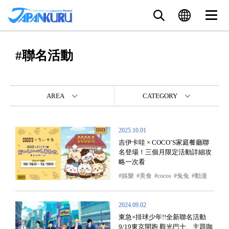
#聯名活動
AREA
CATEGORY
2025.10.01
吉伊卡哇 × COCO’S家庭餐廳聯
名登場！三個月限定活動詳細攻
略一次看
娛樂
美食
cocos
兔兔
動漫
2024.09.02
東急×排球少年!!全新聯名活動
9/19東京開跑 觀光巴士、主題咖