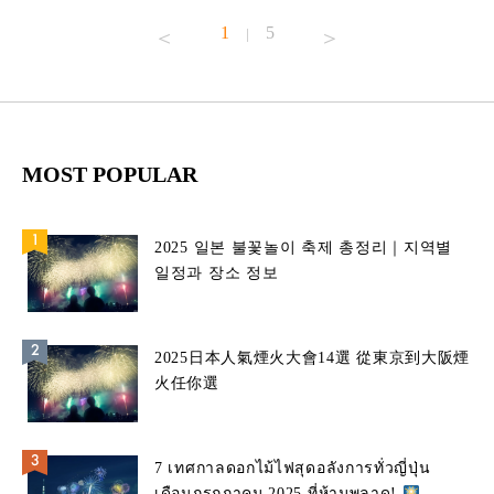
1
5
|
MOST POPULAR
2025 일본 불꽃놀이 축제 총정리｜지역별
일정과 장소 정보
2025日本人氣煙火大會14選 從東京到大阪煙
火任你選
7 เทศกาลดอกไม้ไฟสุดอลังการทั่วญี่ปุ่น
เดือนกรกฎาคม 2025 ที่ห้ามพลาด!