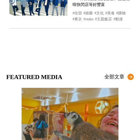
啡快閃店等好豐富
住宿
娛樂
文化
美食
購物
東京
otaku
主題飯店
動漫
FEATURED MEDIA
全部文章