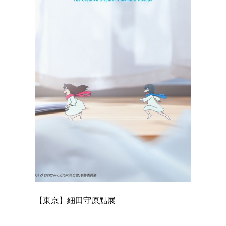
【東京】細田守原點展
【東京】
已！