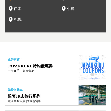
情與人文。
結天
一的
還有
點也
仁木
小樽
現。
札幌
拿好再買！
JAPANKURU特約優惠券
一券在手 好康無窮
就愛搭電車
跟著JR去旅行系列
鐵道車窗風景 好似老電影