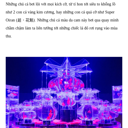
Những chú cá bơi lội với mọi kích cỡ, từ tí hon tới siêu to khổng lồ
như 2 con cá vàng kim cương, hay những con cá quá cỡ như Super
Oiran (超・花魁). Những chú cá màu da cam này bơi qua quay mình
chầm chậm làm ta liên tưởng tới những chiếc lá đỏ rơi rụng vào mùa
thu.