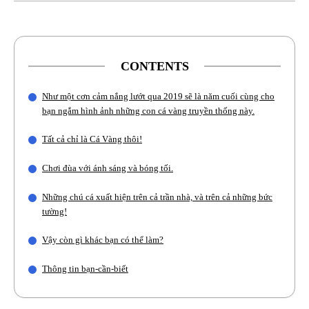
CONTENTS
Như một cơn cảm nắng lướt qua 2019 sẽ là năm cuối cùng cho
bạn ngắm hình ảnh những con cá vàng truyền thống này.
Tất cả chỉ là Cá Vàng thôi!
Chơi đùa với ánh sáng và bóng tối.
Những chú cá xuất hiện trên cả trần nhà, và trên cả những bức
tường!
Vậy còn gì khác bạn có thể làm?
Thông tin bạn-cần-biết