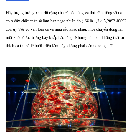
Hãy tượng tưởng xem độ rộng của cả bảo tàng và thử đếm tổng số cá
có ở đây chắc chắn sẽ làm bạn ngạc nhiên đó.( Sẽ là 1,2,4,5,209? 4009?
con ư) Với vô vàn loài cá và màu sắc khác nhau, mỗi chuyển động lại
một khác được trưng bày khắp bảo tàng. Nhưng nếu bạn không thật sự
thích cá thì có lẽ buổi triển lãm này không phải dành cho bạn đâu.