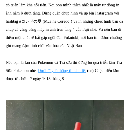
có triển lãm khá nổi tiến. Nơi bọn mình thích nhất là máy tự động in
ảnh nằm ở dưới tầng. Đừng quên chụp hình và up lên Instargram với
hashtag #コレドの夏 (Mùa hè Coredo!) và in những chiếc hình bạn đã
chụp cá vàng băng máy in ảnh trên tầng 4 của Fuji nhé. Và nếu bạn đi
thêm một chút sẽ bắt gặp ngôi đền Fukutoki, nơi bạn tìm được chuông
gió mang đậm tính chất văn hóa của Nhật Bản.
Nếu bạn là fan của Pokemon và Trà sữa thì đừng bỏ qua triển lãm Trà
Sữa Pokemon nhé.
Dưới đây là thông tin chi tiết
(en) Cuộc triển lãm
được tổ chức từ ngày 1~13 tháng 8.