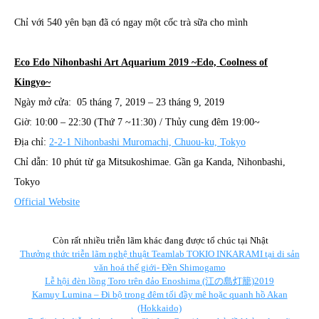
Chỉ với 540 yên bạn đã có ngay một cốc trà sữa cho mình
Eco Edo Nihonbashi Art Aquarium 2019 ~Edo, Coolness of
Kingyo~
Ngày mở cửa: 05 tháng 7, 2019 – 23 tháng 9, 2019
Giờ: 10:00 – 22:30 (Thứ 7 ~11:30) / Thủy cung đêm 19:00~
Địa chỉ:
2-2-1 Nihonbashi Muromachi, Chuou-ku, Tokyo
Chỉ dẫn: 10 phút từ ga Mitsukoshimae. Gần ga Kanda, Nihonbashi,
Tokyo
Official Website
Còn rất nhiều triễn lãm khác đang được tổ chúc tại Nhật
Thưởng thức triễn lãm nghệ thuật Teamlab TOKIO INKARAMI tại di sản
văn hoá thế giới- Đền Shimogamo​
Lễ hội đèn lồng Toro trên đảo Enoshima (江の島灯籠)2019​
Kamuy Lumina – Đi bộ trong đêm tối đầy mê hoặc quanh hồ Akan
(Hokkaido)​