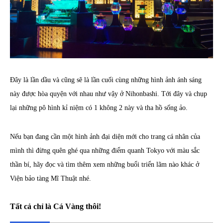
Đây là lần dầu và cũng sẽ là lần cuối cùng những hình ảnh ánh sáng
này được hòa quyện với nhau như vậy ở Nihonbashi. Tới đây và chụp
lại những pô hình kỉ niệm có 1 không 2 này và tha hồ sống ảo.
Nếu bạn đang cần một hình ảnh đại diện mới cho trang cá nhân của
mình thì đừng quên ghé qua những điểm quanh Tokyo với màu sắc
thần bí, hãy đọc và tìm thêm xem những buổi triển lãm nào khác ở
Viện bảo tàng Mĩ Thuật nhé.
Tất cả chỉ là Cá Vàng thôi!