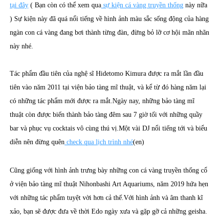
tại đây
( Bạn còn có thể xem qua
sự kiện cá vàng truyền thống
này nữa
) Sự kiện này đã quá nổi tiếng về hình ảnh màu sắc sống động của hàng
ngàn con cá vàng đang bơi thành từng đàn, đừng bỏ lỡ cơ hội mãn nhãn
này nhé.
Tác phẩm đầu tiên của nghệ sĩ Hidetomo Kimura được ra mắt lần đầu
tiên vào năm 2011 tại viện bảo tàng mĩ thuật, và kể từ đó hàng năm lại
có những tác phẩm mới được ra mắt.Ngày nay, những bảo tàng mĩ
thuật còn được biến thành bảo tàng đêm sau 7 giờ tối với những quầy
bar và phục vụ cocktais vô cùng thú vị.Một vài DJ nổi tiếng tới và biểu
diễn nên đừng quên
check qua lịch trình nhé
(en)
Cũng giống với hình ảnh trưng bày những con cá vàng truyền thống cổ
ở viện bảo tàng mĩ thuật Nihonbashi Art Aquariums, năm 2019 hứa hẹn
với những tác phẩm tuyệt vời hơn cả thế.Với hình ảnh và âm thanh kĩ
xảo, bạn sẽ được đưa về thời Edo ngày xưa và gặp gỡ cả những geisha.