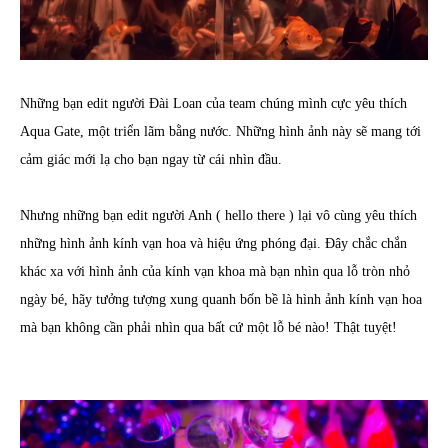
Những bạn edit người Đài Loan của team chúng mình cực yêu thích
Aqua Gate, một triển lãm bằng nước. Những hình ảnh này sẽ mang tới
cảm giác mới lạ cho bạn ngay từ cái nhìn đầu.
Nhưng những bạn edit người Anh ( hello there ) lại vô cùng yêu thích
những hình ảnh kính vạn hoa và hiệu ứng phóng đại. Đây chắc chắn
khác xa với hình ảnh của kính vạn khoa mà bạn nhìn qua lỗ tròn nhỏ
ngày bé, hãy tưởng tượng xung quanh bốn bề là hình ảnh kính vạn hoa
mà bạn không cần phải nhìn qua bất cứ một lỗ bé nào! Thật tuyệt!