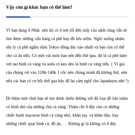
Vậy còn gì khác bạn có thể làm?
Vì bạn đang ở Nhật, nên dù có ở nơi tối đến mấy của sảnh cũng vẫn sẽ
tìm được những cửa hàng cà phê hay đồ lưu niệm. Ngồi xuống nhâm
nhi ly cà phê ngắm nhìn Tokyo đông đúc náo nhiệt và bạn còn có thể
cho cá ăn nữa. Có một vài món bạn nên đến thử qua, đó là cà phê latte
với tạo hình cá vàng và soda có kẹo dèo là hình cá vàng nữa. ( Vì giá
của chúng rơi vào 120k-140k 1 cốc nên chúng mình đã không thử, nên
nếu các bạn có cơ hội thử qua hãy để lại cảm nghĩ cho Japankuru nhé !)
Đi thêm một chút bạn sẽ tìm được thiên đường với đủ loại đồ lưu niệm
có hình thù của những chú cá vàng. Thậm chí ở đây còn có những
chiếc bánh macaron hình cá vàng nhỏ, khăn tay, và khăn tắm, hay
những chiếc quạt hình cá, đồ ăn,…. Không gì là không có ở đây.