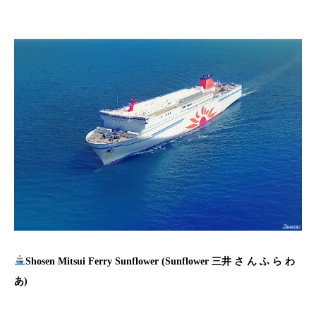
Shosen Mitsui Ferry Sunflower (Sunflower 三井 さ ん ふ ら わ
あ)