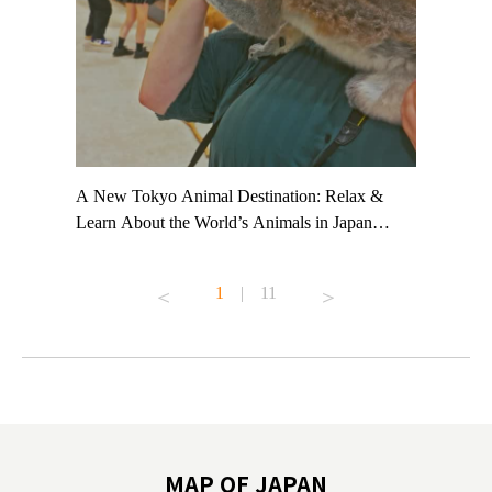
t TeamLab
A New Tokyo Animal Destination: Relax &
Shohei Oh
ng their
Learn About the World’s Animals in Japan
Other Jap
t to
#pr #japankuru #anitouch #anitouchtokyodome
From Kow
o see it for
#capybara #capybaracafe #animalcafe #tokyotrip
#pr #japa
1
|
11
#japantrip #카피바라 #애니터치 #아이와가볼
#kowa #sy
ink in bio)
만한곳 #도쿄여행 #가족여행 #東京旅遊 #東
#preworko
ex #kyoto
京親子景點 #日本動物互動體驗 #水豚泡澡 #
#japan
東京巨蛋城 #เที่ยวญี่ปุ่น2025 #ที่เที่ยว
#오타니쇼
on view of
ครอบครัว #สวนสัตว์ในร่ม #TokyoDomeCity
本旅遊 #運
oto ®
#anitouchtokyodome
ญี่ปุ่น #เ
#ผลิตภัณฑ์
MAP OF JAPAN