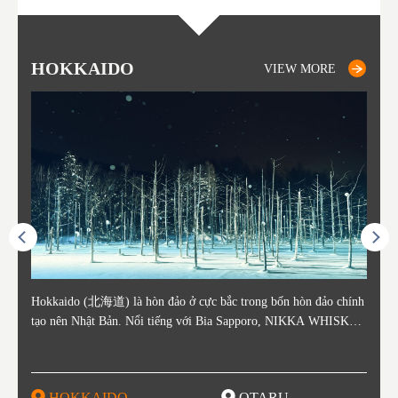
HOKKAIDO
OTARU
SAPPORO
TO
AK
FU
YA
VIEW MORE
VIEW MORE
VIEW MORE
ằm ở c
Hokkaido (北海道) là hòn đảo ở cực bắc trong bốn hòn đảo chính
Otaru nằm ở phía tây Hokkaido, cách ga Sapporo khoảng 30 phút.
Sapporo là thành phố nằm ở phía Tây Nam của Hokkaido và là th
Consi
Tỉnh 
Tỉnh 
Yamag
ó lịch
tạo nên Nhật Bản. Nổi tiếng với Bia Sapporo, NIKKA WHISKEY
Thành phố Otaru phát triển mạnh xung quanh bến cảng sầm uất và
ủ phủ kinh tế và chính trị của tỉnh. Sapporo có sân bay New Chito
in the
. Akit
Bản v
m của
ương q
, và lễ hội tuyết mùa đông "Yuki Matsuri" ở Sapporo, Hokkaido c
o những thế kỷ 19 và 20 nhờ hoạt động buôn bán và đánh bắt cá.
se địa phương đón khách từ các thành phố lớn như Tokyo và Osak
enty o
đăng 
Vùng 
mùa đ
ũng được biết đến với những công viên quốc gia xinh đẹp. Khoai t
Các tòa nhà còn sót lại từ thời kỳ đó vẫn là điểm tham quan nổi ti
a đến, cùng với các chuyến bay quốc tế. Vào tháng 2 hàng năm, L
ked wi
ngày 
g Aiz
nóng (
ây, dưa đỏ, các sản phẩm từ sữa, "Thành Cát Tư Hãn", súp cà ri v
ếng, tập trung quanh Kênh đào Otaru. Với lịch sử là trung tâm đá
ễ hội Tuyết Sapporo được tổ chức tại Công viên Odori và đây là
ns, la
tỉnh,
do và 
Những
HOKKAIDO
OTARU
T