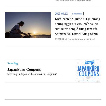
2025.08.12
Sponsored
Khởi hành từ Izumo！Tận hưởng
những ngọn núi cao, biển sâu và
suối nước nóng ở trung tâm của
Shimane và Tottori, vùng Sanin.
TOUR
izumo
shimane
tottori
Save Big
Japankuru Coupons
Save big in Japan with Japankuru Coupons!