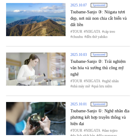
2025.10.07
Sponsored
Tsubame-Sanjo ③: Niigata tươi
đẹp, nơi núi non chia cắt biển và
đất liền
TOUR
NIIGATA
cáp treo
chuubu
đền thờ yahiko
2025.10.03
Sponsored
Tsubame-Sanjo ②: Trải nghiệm
văn hóa và xưởng thủ công mỹ
nghệ
TOUR
NIIGATA
nghệ nhân
nhà máy mở
quà lưu niệm
2025.10.01
Sponsored
Tsubame-Sanjo ①: Nghệ nhân địa
phương kết hợp truyền thống và
hiện đại
TOUR
NIIGATA
dao tojiro
du lịch nhật bản
đũa marunao