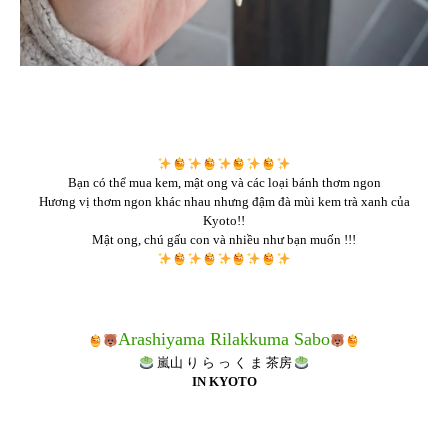
Bạn có thể mua kem, mật ong và các loại bánh thơm ngon
Hương vị thơm ngon khác nhau nhưng đậm đà mùi kem trà xanh của
Kyoto!!
Mật ong, chú gấu con và nhiều như bạn muốn !!!
Arashiyama Rilakkuma Sabo
嵐山 り ら っ く ま 茶房
IN KYOTO