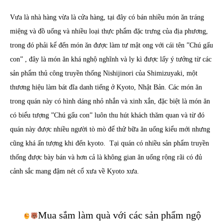
Vưa là nhà hàng vừa là cửa hàng, tại đây có bán nhiều món ăn tráng
miệng và đồ uống và nhiều loại thực phẩm đặc trưng của địa phương,
trong đó phải kể đến món ăn được làm tư mật ong với cái tên ”Chú gấu
con” , đây là món ăn khá nghộ nghĩnh và ly kì được lấy ý tưởng từ các
sản phẩm thủ công truyền thống Nishijinori của Shimizuyaki, một
thương hiệu làm bát đĩa danh tiếng ở Kyoto, Nhật Bản. Các món ăn
trong quán này có hình dáng nhỏ nhắn và xinh xắn, đặc biệt là món ăn
có biểu tượng ”Chú gấu con” luôn thu hút khách thăm quan và từ đó
quán này được nhiều người tò mò để thử bữa ăn uống kiểu mới nhưng
cũng khá ấn tượng khi đến kyoto. Tại quán có nhiều sản phẩm truyền
thống được bày bán và hơn cả là không gian ăn uống rộng rãi có đủ
cảnh sắc mang đậm nét cổ xưa về Kyoto xưa.
Mua sắm làm quà với các sản phẩm ngộ