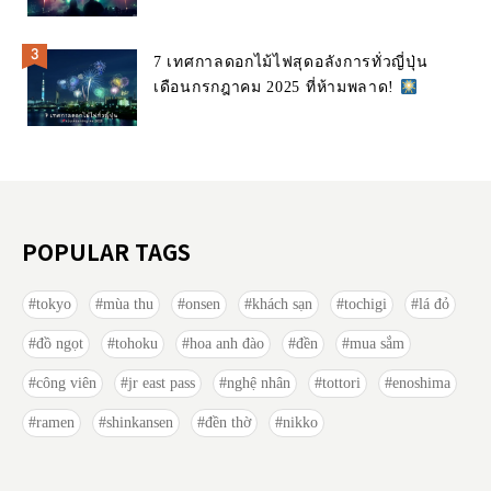
7 เทศกาลดอกไม้ไฟสุดอลังการทั่วญี่ปุ่น
เดือนกรกฎาคม 2025 ที่ห้ามพลาด!
POPULAR TAGS
tokyo
mùa thu
onsen
khách sạn
tochigi
lá đỏ
đồ ngọt
tohoku
hoa anh đào
đền
mua sắm
công viên
jr east pass
nghệ nhân
tottori
enoshima
ramen
shinkansen
đền thờ
nikko