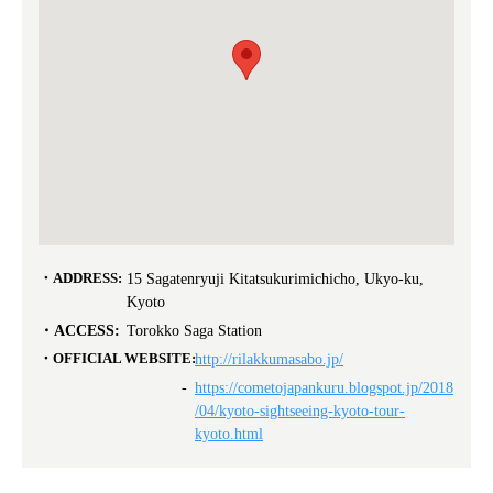
ADDRESS:
15 Sagatenryuji Kitatsukurimichicho, Ukyo-ku,
Kyoto
ACCESS:
Torokko Saga Station
OFFICIAL WEBSITE:
http://rilakkumasabo.jp/
https://cometojapankuru.blogspot.jp/2018
/04/kyoto-sightseeing-kyoto-tour-
kyoto.html