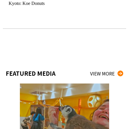
2019.
Kyoto: Koe Donuts
Bánh
Inar
FEATURED MEDIA
VIEW MORE