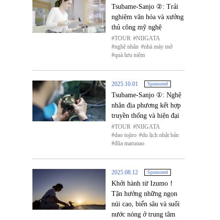
Tsubame-Sanjo ②: Trải
nghiệm văn hóa và xưởng
thủ công mỹ nghệ
TOUR
NIIGATA
nghệ nhân
nhà máy mở
quà lưu niệm
2025.10.01
Sponsored
Tsubame-Sanjo ①: Nghệ
nhân địa phương kết hợp
truyền thống và hiện đại
TOUR
NIIGATA
dao tojiro
du lịch nhật bản
đũa marunao
2025.08.12
Sponsored
Khởi hành từ Izumo！
Tận hưởng những ngọn
núi cao, biển sâu và suối
nước nóng ở trung tâm