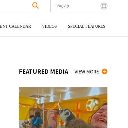
Tiếng Việt
English
Bahasa Indonesia
ENT CALENDAR
VIDEOS
SPECIAL FEATURES
Français
한국어
GOKU
ENTERTAINMENT
KYUSHU
中文简体
OKU
TOUR
OKINAWA
中文繁體
ไทย
FEATURED MEDIA
VIEW MORE
Tiếng Việt
日本語