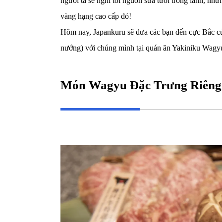
người ta sẽ nghĩ tới nguồn sữa tươi trong lành, nh
vàng hạng cao cấp đó!
Hôm nay, Japankuru sẽ đưa các bạn đến cực Bắc củ
nướng) với chúng mình tại quán ăn Yakiniku Wag
Món Wagyu Đặc Trưng Riêng