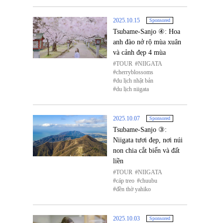
2025.10.15
Sponsored
Tsubame-Sanjo ④: Hoa
anh đào nở rộ mùa xuân
và cảnh đẹp 4 mùa
TOUR
NIIGATA
cherryblossoms
du lịch nhật bản
du lịch niigata
2025.10.07
Sponsored
Tsubame-Sanjo ③:
Niigata tươi đẹp, nơi núi
non chia cắt biển và đất
liền
TOUR
NIIGATA
cáp treo
chuubu
đền thờ yahiko
2025.10.03
Sponsored