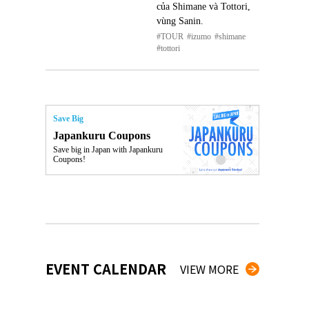
của Shimane và Tottori,
vùng Sanin.
TOUR
izumo
shimane
tottori
Save Big
Japankuru Coupons
Save big in Japan with Japankuru
Coupons!
EVENT CALENDAR
VIEW MORE