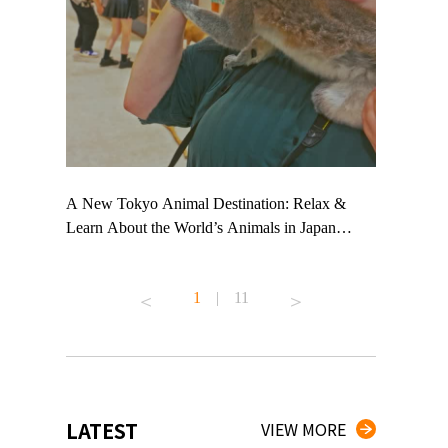
 TeamLab
A New Tokyo Animal Destination: Relax &
Shohei Oht
ng their
Learn About the World’s Animals in Japan
Other Japa
t to
#pr #japankuru #anitouch #anitouchtokyodome
From Kow
 see it for
#capybara #capybaracafe #animalcafe #tokyotrip
#pr #japan
1
|
11
#japantrip #카피바라 #애니터치 #아이와가볼
#kowa #sy
ink in bio)
만한곳 #도쿄여행 #가족여행 #東京旅遊 #東
#preworkou
ex #kyoto
京親子景點 #日本動物互動體驗 #水豚泡澡 #
#japan
東京巨蛋城 #เที่ยวญี่ปุ่น2025 #ที่เที่ยว
#오타니쇼
n view of
ครอบครัว #สวนสัตว์ในร่ม #TokyoDomeCity
本旅遊 #運
to ®
#anitouchtokyodome
ญี่ปุ่น #เ
LATEST
VIEW MORE
#ผลิตภัณฑ์