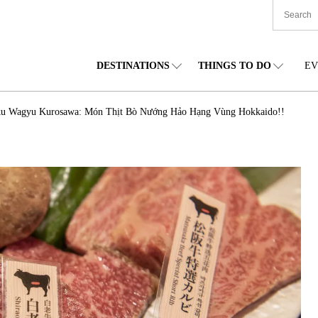
DESTINATIONS
THINGS TO DO
EV
TIONWIDE
FOOD
TOHOKU
ACCOMMODATION
CHUBU
CHU
ku Wagyu Kurosawa: Món Thịt Bò Nướng Hảo Hạng Vùng Hokkaido!!
KKAIDO
SHOPPING
KANTO
CULTURE
KANSAI
SHIK