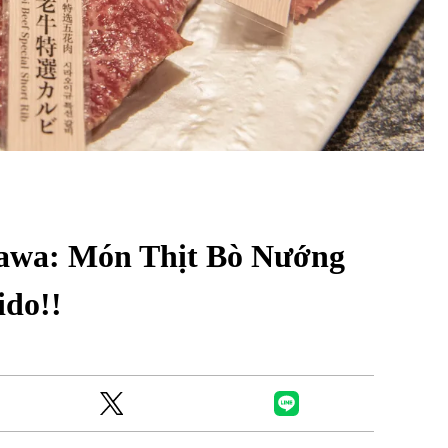
Ready to see TeamLab in Kyoto!? At
Biovortex Kyoto, the collective is taki
awa: Món Thịt Bò Nướng
acclaimed immersive art and bringing i
Japan's ancient capital. We can't wait to
do!!
ourselves this autumn!
>> Find out more at Japankuru.com! (l
#japankuru #teamlab #teamlabbiovort
#kyototrip #japantravel #artnews
Photos courtesy of teamLab, Exhibitio
teamLab Biovortex Kyoto, 2025, Kyo
teamLab, courtesy Pace Gallery