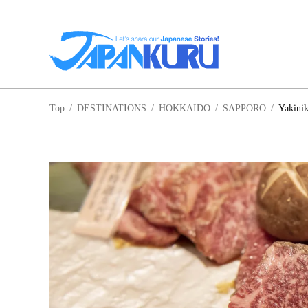
NA
Top
/
DESTINATIONS
/
HOKKAIDO
/
SAPPORO
/
Yakini
HO