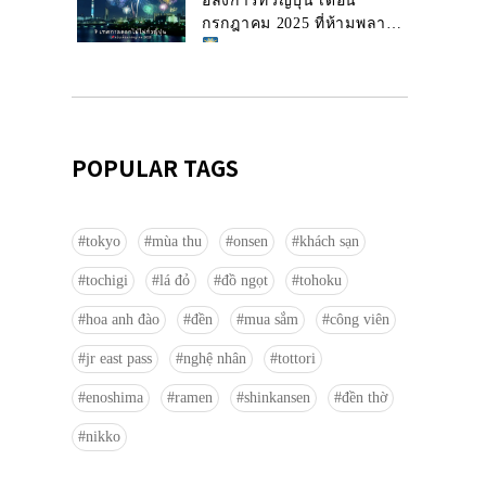
อลังการทั่วญี่ปุ่น เดือน
กรกฎาคม 2025 ที่ห้ามพลาด!
POPULAR TAGS
tokyo
mùa thu
onsen
khách sạn
tochigi
lá đỏ
đồ ngọt
tohoku
hoa anh đào
đền
mua sắm
công viên
jr east pass
nghệ nhân
tottori
enoshima
ramen
shinkansen
đền thờ
nikko