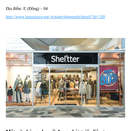
Địa điểm: E (Đông) – 04
http://www.karuizawa-psp.jp/page/shopguide/detail/?id=320