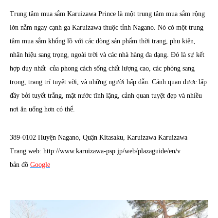
Trung tâm mua sắm Karuizawa Prince là một trung tâm mua sắm rộng
lớn nằm ngay cạnh ga Karuizawa thuộc tỉnh Nagano. Nó có một trung
tâm mua sắm khổng lồ với các dòng sản phẩm thời trang, phụ kiện,
nhãn hiệu sang trọng, ngoài trời và các nhà hàng đa dạng. Đó là sự kết
hợp duy nhất của phong cách sống chất lượng cao, các phòng sang
trọng, trang trí tuyệt vời, và những người hấp dẫn. Cảnh quan được lấp
đầy bởi tuyết trắng, mặt nước tĩnh lặng, cảnh quan tuyệt đẹp và nhiều
nơi ăn uống hơn có thể.
389-0102 Huyện Nagano, Quận Kitasaku, Karuizawa Karuizawa
Trang web: http://www.karuizawa-psp.jp/web/plazaguide/en/v
bản đồ
Google