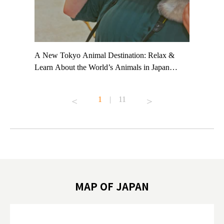
t TeamLab
A New Tokyo Animal Destination: Relax &
Shohei Oh
ng their
Learn About the World’s Animals in Japan
Other Jap
t to
#pr #japankuru #anitouch #anitouchtokyodome
From Kow
o see it for
#capybara #capybaracafe #animalcafe #tokyotrip
#pr #japa
1
|
11
#japantrip #카피바라 #애니터치 #아이와가볼
#kowa #sy
ink in bio)
만한곳 #도쿄여행 #가족여행 #東京旅遊 #東
#preworko
ex #kyoto
京親子景點 #日本動物互動體驗 #水豚泡澡 #
#japan
東京巨蛋城 #เที่ยวญี่ปุ่น2025 #ที่เที่ยว
#오타니쇼
on view of
ครอบครัว #สวนสัตว์ในร่ม #TokyoDomeCity
本旅遊 #運
oto ®
#anitouchtokyodome
ญี่ปุ่น #เ
#ผลิตภัณฑ์
MAP OF JAPAN