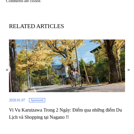
Comments are closed.
RELATED ARTICLES
2020.01.07
Sponsored
Vi Vu Karuizawa Trong 2 Ngày: Điểm qua những điểm Du
2018.
Lịch và Shopping tại Nagano !!
 cửa
Trải
nước