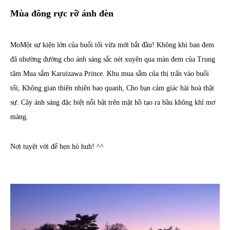
Mùa đông rực rỡ ánh đèn
MoMột sự kiện lớn của buổi tối vừa mới bắt đầu! Không khi ban đem
đã nhường đường cho ánh sáng sắc nét xuyên qua màn đem của Trung
tâm Mua sắm Karuizawa Prince. Khu mua sắm của thị trấn vào buổi
tối, Không gian thiên nhiên bao quanh, Cho bạn cảm giác hài hoà thật
sự. Cây ánh sáng đặc biệt nổi bật trên mặt hồ tạo ra bầu không khí mơ
màng.
Nơi tuyệt vời để hẹn hò huh! ^^