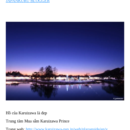
JAPANKURU BLOGGER
Hồ của Karuizawa là đẹp
Trung tâm Mua sắm Karuizawa Prince
Trang web:
http://www.karuizawa-psp.jp/web/plazaguide/en/v