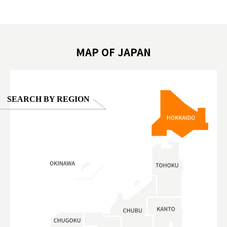
東京巨蛋城 #เที่ยวญี่ปุ่น2025 #ที่เที่ยว
#오타니쇼
on view of
ครอบครัว #สวนสัตว์ในร่ม #TokyoDomeCity
本旅遊 #運
oto ®
#anitouchtokyodome
ญี่ปุ่น #เ
#ผลิตภัณฑ์
MAP OF JAPAN
SEARCH BY REGION