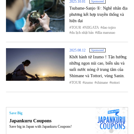
2025.10.01
Sponsored
Tsubame-Sanjo ①: Nghệ nhân địa
phương kết hợp truyền thống và
hiện đại
TOUR
NIIGATA
dao tojiro
du lịch nhật bản
đũa marunao
2025.08.12
Sponsored
Khởi hành từ Izumo！Tận hưởng
những ngọn núi cao, biển sâu và
suối nước nóng ở trung tâm của
Shimane và Tottori, vùng Sanin.
TOUR
izumo
shimane
tottori
Save Big
Japankuru Coupons
Save big in Japan with Japankuru Coupons!