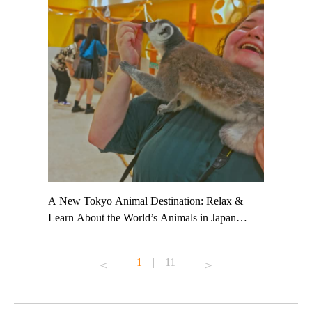
t TeamLab
A New Tokyo Animal Destination: Relax &
Shohei Oh
ng their
Learn About the World’s Animals in Japan
Other Jap
t to
#pr #japankuru #anitouch #anitouchtokyodome
From Kow
o see it for
#capybara #capybaracafe #animalcafe #tokyotrip
#pr #japa
1
|
11
#japantrip #카피바라 #애니터치 #아이와가볼
#kowa #sy
ink in bio)
만한곳 #도쿄여행 #가족여행 #東京旅遊 #東
#preworko
ex #kyoto
京親子景點 #日本動物互動體驗 #水豚泡澡 #
#japan