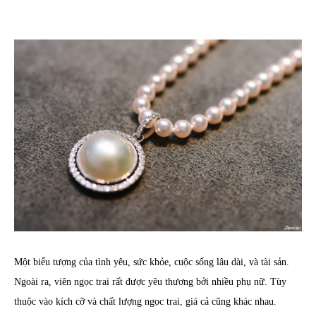
Một biểu tượng của tình yêu, sức khỏe, cuộc sống lâu dài, và tài sản.
Ngoài ra, viên ngọc trai rất được yêu thương bởi nhiều phụ nữ. Tùy
thuộc vào kích cỡ và chất lượng ngọc trai, giá cả cũng khác nhau.