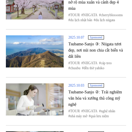
nở rộ mùa xuân và cảnh đẹp 4
mùa
TOUR
NIIGATA
cherryblossoms
du lịch nhật bản
du lịch niigata
2025.10.07
Sponsored
Tsubame-Sanjo ③: Niigata tươi
đẹp, nơi núi non chia cắt biển và
đất liền
TOUR
NIIGATA
cáp treo
chuubu
đền thờ yahiko
2025.10.03
Sponsored
Tsubame-Sanjo ②: Trải nghiệm
văn hóa và xưởng thủ công mỹ
nghệ
TOUR
NIIGATA
nghệ nhân
nhà máy mở
quà lưu niệm