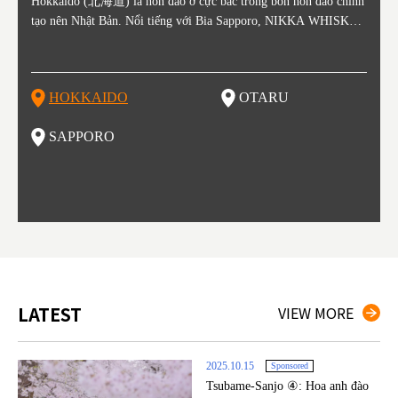
ằm ở c
Hokkaido (北海道) là hòn đảo ở cực bắc trong bốn hòn đảo chính
Otaru nằm ở phía tây Hokkaido, cách ga Sapporo khoảng 30 phút.
Sapporo là thành phố nằm ở phía Tây Nam của Hokkaido và là th
Consi
Tỉnh 
Tỉnh 
Yamag
ó lịch
tạo nên Nhật Bản. Nổi tiếng với Bia Sapporo, NIKKA WHISKEY
Thành phố Otaru phát triển mạnh xung quanh bến cảng sầm uất và
ủ phủ kinh tế và chính trị của tỉnh. Sapporo có sân bay New Chito
in the
. Akit
Bản v
m của
ương q
, và lễ hội tuyết mùa đông "Yuki Matsuri" ở Sapporo, Hokkaido c
o những thế kỷ 19 và 20 nhờ hoạt động buôn bán và đánh bắt cá.
se địa phương đón khách từ các thành phố lớn như Tokyo và Osak
enty o
đăng 
Vùng 
mùa đ
ũng được biết đến với những công viên quốc gia xinh đẹp. Khoai t
Các tòa nhà còn sót lại từ thời kỳ đó vẫn là điểm tham quan nổi ti
a đến, cùng với các chuyến bay quốc tế. Vào tháng 2 hàng năm, L
ked wi
ngày 
g Aiz
nóng (
ây, dưa đỏ, các sản phẩm từ sữa, "Thành Cát Tư Hãn", súp cà ri v
ếng, tập trung quanh Kênh đào Otaru. Với lịch sử là trung tâm đá
ễ hội Tuyết Sapporo được tổ chức tại Công viên Odori và đây là
ns, la
tỉnh,
do và 
Những
HOKKAIDO
OTARU
T
à ramen miso là những thực phẩm nổi tiếng ở vùng đất này!
nh bắt cá, vì vậy không có gì ngạc nhiên khi món sushi tươi sống
một trong những sự kiện lớn nhất ở Hokkaido. Đây cũng là một đi
n là m
ramen 
đặc b
của khu vực này là một món nhất định bạn không thể bỏ lỡ khi th
ểm đến vô cùng hot để thưởng thức những món ăn tuyệt vời, được
ku to
iếng)
ghỉ m
SAPPORO
F
am quan thành phố này. Otaru có đến hơn 100 cửa hàng sushi, và
biết đến như một kho báu ẩm thực. Nếu bạn là một fan của các m
òng t
ng độ
đã bị
bạn có thể thấy nhiều trong số cửa hàng đó trải dài trên đường Sus
ón ăn như ramen, thịt cừu nướng, súp cà ri và hải sản thì Sapporo
ạn gh
bí củ
hiya Dori (Phố Sushi).
là một lựa chọn vô cùng hoàn hảo đấy.
ổi ti
ổ kín
tuyệt
thưởn
g đầu
LATEST
VIEW MORE
2025.10.15
Sponsored
Tsubame-Sanjo ④: Hoa anh đào