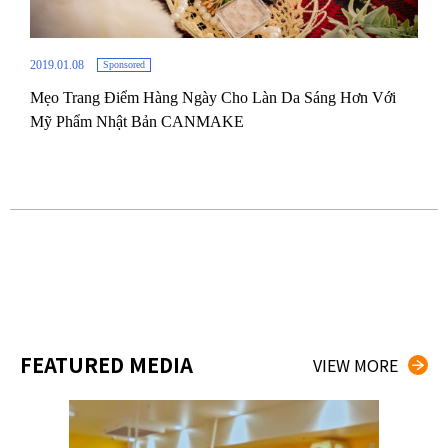
2019.01.08
Sponsored
Mẹo Trang Điểm Hàng Ngày Cho Làn Da Sáng Hơn Với
2018.
Mỹ Phẩm Nhật Bản CANMAKE
”
Công
của
FEATURED MEDIA
VIEW MORE