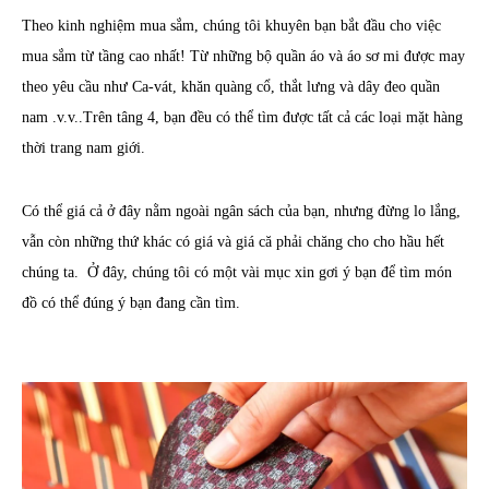
Theo kinh nghiệm mua sắm, chúng tôi khuyên bạn bắt đầu cho việc
mua sắm từ tầng cao nhất! Từ những bộ quần áo và áo sơ mi được may
theo yêu cầu như Ca-vát, khăn quàng cổ, thắt lưng và dây đeo quần
nam .v.v..Trên tâng 4, bạn đều có thể tìm được tất cả các loại mặt hàng
thời trang nam giới.
Có thể giá cả ở đây nằm ngoài ngân sách của bạn, nhưng đừng lo lắng,
vẫn còn những thứ khác có giá và giá că phải chăng cho cho hầu hết
chúng ta. Ở đây, chúng tôi có một vài mục xin gơi ý bạn để tìm món
đồ có thể đúng ý bạn đang cần tìm.