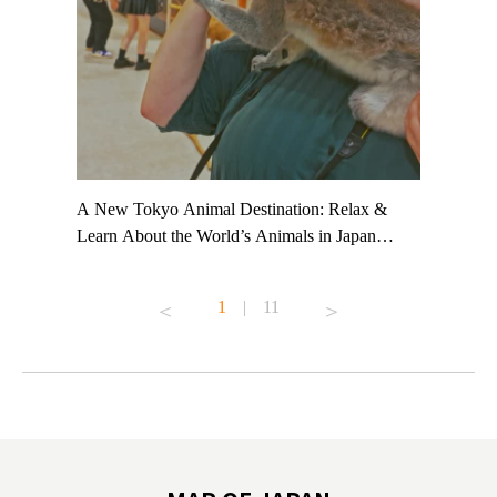
t TeamLab
A New Tokyo Animal Destination: Relax &
Shohei Oh
ng their
Learn About the World’s Animals in Japan
Other Jap
t to
#pr #japankuru #anitouch #anitouchtokyodome
From Kow
o see it for
#capybara #capybaracafe #animalcafe #tokyotrip
#pr #japa
1
|
11
#japantrip #카피바라 #애니터치 #아이와가볼
#kowa #sy
ink in bio)
만한곳 #도쿄여행 #가족여행 #東京旅遊 #東
#preworko
ex #kyoto
京親子景點 #日本動物互動體驗 #水豚泡澡 #
#japan
東京巨蛋城 #เที่ยวญี่ปุ่น2025 #ที่เที่ยว
#오타니쇼
on view of
ครอบครัว #สวนสัตว์ในร่ม #TokyoDomeCity
本旅遊 #運
oto ®
#anitouchtokyodome
ญี่ปุ่น #เ
#ผลิตภัณฑ์