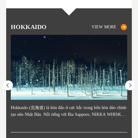
HOKKAIDO
OTARU
SAPPORO
TO
AK
FU
YA
VIEW MORE
VIEW MORE
VIEW MORE
ằm ở c
Hokkaido (北海道) là hòn đảo ở cực bắc trong bốn hòn đảo chính
Otaru nằm ở phía tây Hokkaido, cách ga Sapporo khoảng 30 phút.
Sapporo là thành phố nằm ở phía Tây Nam của Hokkaido và là th
Consi
Tỉnh 
Tỉnh 
Yamag
ó lịch
tạo nên Nhật Bản. Nổi tiếng với Bia Sapporo, NIKKA WHISKEY
Thành phố Otaru phát triển mạnh xung quanh bến cảng sầm uất và
ủ phủ kinh tế và chính trị của tỉnh. Sapporo có sân bay New Chito
in the
. Akit
Bản v
m của
ương q
, và lễ hội tuyết mùa đông "Yuki Matsuri" ở Sapporo, Hokkaido c
o những thế kỷ 19 và 20 nhờ hoạt động buôn bán và đánh bắt cá.
se địa phương đón khách từ các thành phố lớn như Tokyo và Osak
enty o
đăng 
Vùng 
mùa đ
ũng được biết đến với những công viên quốc gia xinh đẹp. Khoai t
Các tòa nhà còn sót lại từ thời kỳ đó vẫn là điểm tham quan nổi ti
a đến, cùng với các chuyến bay quốc tế. Vào tháng 2 hàng năm, L
ked wi
ngày 
g Aiz
nóng (
ây, dưa đỏ, các sản phẩm từ sữa, "Thành Cát Tư Hãn", súp cà ri v
ếng, tập trung quanh Kênh đào Otaru. Với lịch sử là trung tâm đá
ễ hội Tuyết Sapporo được tổ chức tại Công viên Odori và đây là
ns, la
tỉnh,
do và 
Những