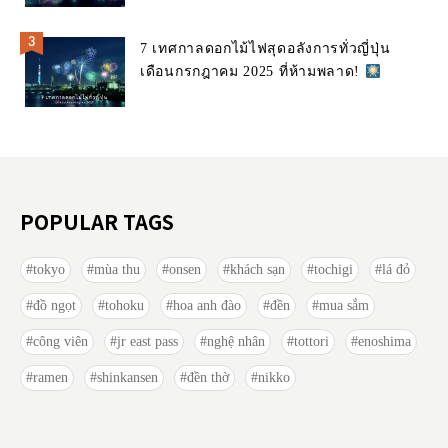
7 เทศกาลดอกไม้ไฟสุดอลังการทั่วญี่ปุ่น
เดือนกรกฎาคม 2025 ที่ห้ามพลาด!
POPULAR TAGS
tokyo
mùa thu
onsen
khách sạn
tochigi
lá đỏ
đồ ngọt
tohoku
hoa anh đào
đền
mua sắm
công viên
jr east pass
nghệ nhân
tottori
enoshima
ramen
shinkansen
đền thờ
nikko