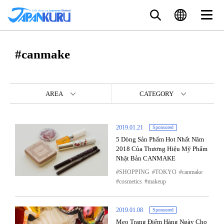
#canmake
AREA
CATEGORY
2019.01.21
Sponsored
5 Dòng Sản Phẩm Hot Nhất Năm
2018 Của Thương Hiệu Mỹ Phẩm
Nhật Bản CANMAKE
SHOPPING
TOKYO
canmake
cosmetics
makeup
2019.01.08
Sponsored
Mẹo Trang Điểm Hàng Ngày Cho