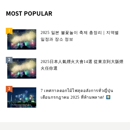
MOST POPULAR
2025 일본 불꽃놀이 축제 총정리｜지역별
일정과 장소 정보
2025日本人氣煙火大會14選 從東京到大阪煙
火任你選
7 เทศกาลดอกไม้ไฟสุดอลังการทั่วญี่ปุ่น
เดือนกรกฎาคม 2025 ที่ห้ามพลาด!