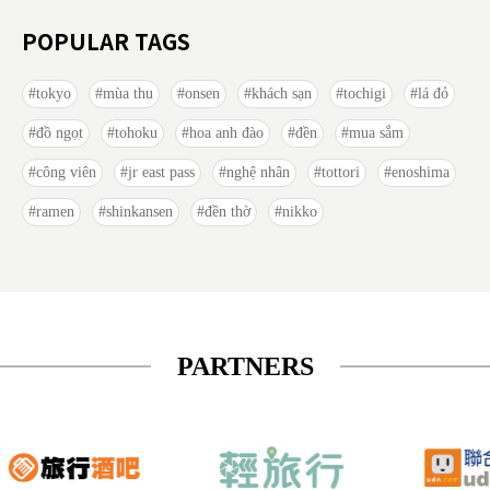
POPULAR TAGS
tokyo
mùa thu
onsen
khách sạn
tochigi
lá đỏ
đồ ngọt
tohoku
hoa anh đào
đền
mua sắm
công viên
jr east pass
nghệ nhân
tottori
enoshima
ramen
shinkansen
đền thờ
nikko
PARTNERS