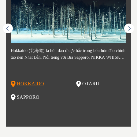
ằm ở c
Hokkaido (北海道) là hòn đảo ở cực bắc trong bốn hòn đảo chính
Otaru nằm ở phía tây Hokkaido, cách ga Sapporo khoảng 30 phút.
Sapporo là thành phố nằm ở phía Tây Nam của Hokkaido và là th
Consi
Tỉnh 
Tỉnh 
Yamag
ó lịch
tạo nên Nhật Bản. Nổi tiếng với Bia Sapporo, NIKKA WHISKEY
Thành phố Otaru phát triển mạnh xung quanh bến cảng sầm uất và
ủ phủ kinh tế và chính trị của tỉnh. Sapporo có sân bay New Chito
in the
. Akit
Bản v
m của
ương q
, và lễ hội tuyết mùa đông "Yuki Matsuri" ở Sapporo, Hokkaido c
o những thế kỷ 19 và 20 nhờ hoạt động buôn bán và đánh bắt cá.
se địa phương đón khách từ các thành phố lớn như Tokyo và Osak
enty o
đăng 
Vùng 
mùa đ
ũng được biết đến với những công viên quốc gia xinh đẹp. Khoai t
Các tòa nhà còn sót lại từ thời kỳ đó vẫn là điểm tham quan nổi ti
a đến, cùng với các chuyến bay quốc tế. Vào tháng 2 hàng năm, L
ked wi
ngày 
g Aiz
nóng (
ây, dưa đỏ, các sản phẩm từ sữa, "Thành Cát Tư Hãn", súp cà ri v
ếng, tập trung quanh Kênh đào Otaru. Với lịch sử là trung tâm đá
ễ hội Tuyết Sapporo được tổ chức tại Công viên Odori và đây là
ns, la
tỉnh,
do và 
Những
HOKKAIDO
OTARU
T
à ramen miso là những thực phẩm nổi tiếng ở vùng đất này!
nh bắt cá, vì vậy không có gì ngạc nhiên khi món sushi tươi sống
một trong những sự kiện lớn nhất ở Hokkaido. Đây cũng là một đi
n là m
ramen 
đặc b
của khu vực này là một món nhất định bạn không thể bỏ lỡ khi th
ểm đến vô cùng hot để thưởng thức những món ăn tuyệt vời, được
ku to
iếng)
ghỉ m
SAPPORO
F
am quan thành phố này. Otaru có đến hơn 100 cửa hàng sushi, và
biết đến như một kho báu ẩm thực. Nếu bạn là một fan của các m
òng t
ng độ
đã bị
bạn có thể thấy nhiều trong số cửa hàng đó trải dài trên đường Sus
ón ăn như ramen, thịt cừu nướng, súp cà ri và hải sản thì Sapporo
ạn gh
bí củ
hiya Dori (Phố Sushi).
là một lựa chọn vô cùng hoàn hảo đấy.
ổi ti
ổ kín
tuyệt
thưởn