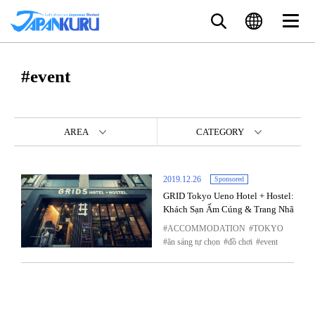
#event
AREA
CATEGORY
2019.12.26
Sponsored
GRID Tokyo Ueno Hotel + Hostel:
Khách Sạn Ấm Cúng & Trang Nhã
ACCOMMODATION
TOKYO
ăn sáng tự chọn
đồ chơi
event