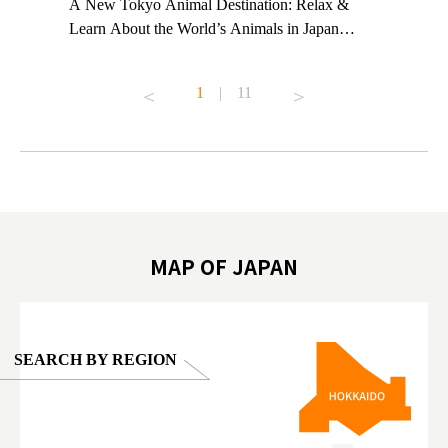
t TeamLab
A New Tokyo Animal Destination: Relax &
Shohei Oh
ng their
Learn About the World’s Animals in Japan
Other Jap
t to
#pr #japankuru #anitouch #anitouchtokyodome
From Kow
o see it for
#capybara #capybaracafe #animalcafe #tokyotrip
#pr #japa
1
|
11
#japantrip #카피바라 #애니터치 #아이와가볼
#kowa #sy
ink in bio)
만한곳 #도쿄여행 #가족여행 #東京旅遊 #東
#preworko
ex #kyoto
京親子景點 #日本動物互動體驗 #水豚泡澡 #
#japan
東京巨蛋城 #เที่ยวญี่ปุ่น2025 #ที่เที่ยว
#오타니쇼
on view of
ครอบครัว #สวนสัตว์ในร่ม #TokyoDomeCity
本旅遊 #運
oto ®
#anitouchtokyodome
ญี่ปุ่น #เ
#ผลิตภัณฑ์
MAP OF JAPAN
SEARCH BY REGION