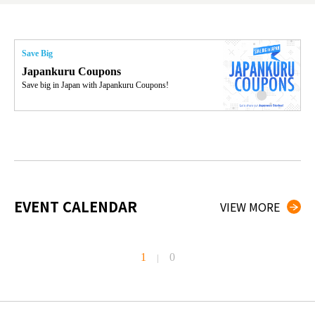
g đầu
Save Big
Japankuru Coupons
Save big in Japan with Japankuru Coupons!
EVENT CALENDAR
VIEW MORE
1
0
|