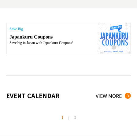
thưởn
g đầu
Save Big
Japankuru Coupons
Save big in Japan with Japankuru Coupons!
EVENT CALENDAR
VIEW MORE
1
0
|