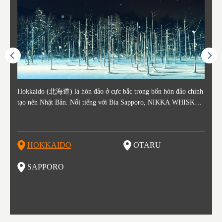
ằm ở c
Hokkaido (北海道) là hòn đảo ở cực bắc trong bốn hòn đảo chính
Otaru nằm ở phía tây Hokkaido, cách ga Sapporo khoảng 30 phút.
Sapporo là thành phố nằm ở phía Tây Nam của Hokkaido và là th
Consi
Tỉnh 
Tỉnh 
Yamag
ó lịch
tạo nên Nhật Bản. Nổi tiếng với Bia Sapporo, NIKKA WHISKEY
Thành phố Otaru phát triển mạnh xung quanh bến cảng sầm uất và
ủ phủ kinh tế và chính trị của tỉnh. Sapporo có sân bay New Chito
in the
. Akit
Bản v
m của
ương q
, và lễ hội tuyết mùa đông "Yuki Matsuri" ở Sapporo, Hokkaido c
o những thế kỷ 19 và 20 nhờ hoạt động buôn bán và đánh bắt cá.
se địa phương đón khách từ các thành phố lớn như Tokyo và Osak
enty o
đăng 
Vùng 
mùa đ
ũng được biết đến với những công viên quốc gia xinh đẹp. Khoai t
Các tòa nhà còn sót lại từ thời kỳ đó vẫn là điểm tham quan nổi ti
a đến, cùng với các chuyến bay quốc tế. Vào tháng 2 hàng năm, L
ked wi
ngày 
g Aiz
nóng (
ây, dưa đỏ, các sản phẩm từ sữa, "Thành Cát Tư Hãn", súp cà ri v
ếng, tập trung quanh Kênh đào Otaru. Với lịch sử là trung tâm đá
ễ hội Tuyết Sapporo được tổ chức tại Công viên Odori và đây là
ns, la
tỉnh,
do và 
Những
HOKKAIDO
OTARU
T
à ramen miso là những thực phẩm nổi tiếng ở vùng đất này!
nh bắt cá, vì vậy không có gì ngạc nhiên khi món sushi tươi sống
một trong những sự kiện lớn nhất ở Hokkaido. Đây cũng là một đi
n là m
ramen 
đặc b
của khu vực này là một món nhất định bạn không thể bỏ lỡ khi th
ểm đến vô cùng hot để thưởng thức những món ăn tuyệt vời, được
ku to
iếng)
ghỉ m
SAPPORO
F
am quan thành phố này. Otaru có đến hơn 100 cửa hàng sushi, và
biết đến như một kho báu ẩm thực. Nếu bạn là một fan của các m
òng t
ng độ
đã bị
bạn có thể thấy nhiều trong số cửa hàng đó trải dài trên đường Sus
ón ăn như ramen, thịt cừu nướng, súp cà ri và hải sản thì Sapporo
ạn gh
bí củ
hiya Dori (Phố Sushi).
là một lựa chọn vô cùng hoàn hảo đấy.
ổi ti
ổ kín
tuyệt