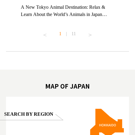
t TeamLab
A New Tokyo Animal Destination: Relax &
Shohei Oh
ng their
Learn About the World’s Animals in Japan
Other Jap
t to
#pr #japankuru #anitouch #anitouchtokyodome
From Kow
o see it for
#capybara #capybaracafe #animalcafe #tokyotrip
#pr #japa
1
|
11
#japantrip #카피바라 #애니터치 #아이와가볼
#kowa #sy
ink in bio)
만한곳 #도쿄여행 #가족여행 #東京旅遊 #東
#preworko
ex #kyoto
京親子景點 #日本動物互動體驗 #水豚泡澡 #
#japan
東京巨蛋城 #เที่ยวญี่ปุ่น2025 #ที่เที่ยว
#오타니쇼
on view of
ครอบครัว #สวนสัตว์ในร่ม #TokyoDomeCity
本旅遊 #運
oto ®
#anitouchtokyodome
ญี่ปุ่น #เ
#ผลิตภัณฑ์
MAP OF JAPAN
SEARCH BY REGION