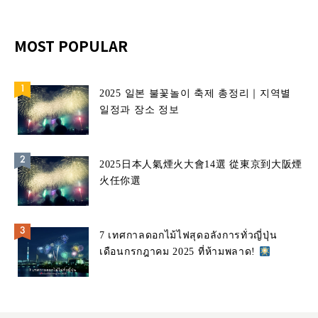
MOST POPULAR
2025 일본 불꽃놀이 축제 총정리｜지역별
일정과 장소 정보
2025日本人氣煙火大會14選 從東京到大阪煙
火任你選
7 เทศกาลดอกไม้ไฟสุดอลังการทั่วญี่ปุ่น
เดือนกรกฎาคม 2025 ที่ห้ามพลาด!