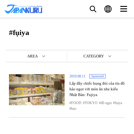
#fụiya
AREA
CATEGORY
2019.08.11
Sponsored
Lấp đầy chiếc bụng đói của tín đồ
hảo ngọt với món ăn nhẹ kiểu
Nhật Bản: Fujiya.
FOOD
TOKYO
đồ ngọt
fụiya
kẹo