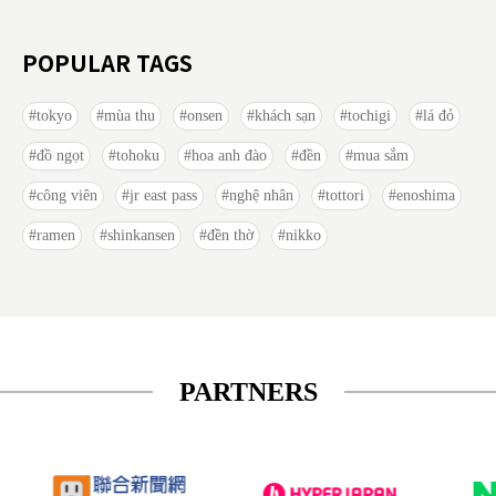
POPULAR TAGS
tokyo
mùa thu
onsen
khách sạn
tochigi
lá đỏ
đồ ngọt
tohoku
hoa anh đào
đền
mua sắm
công viên
jr east pass
nghệ nhân
tottori
enoshima
ramen
shinkansen
đền thờ
nikko
PARTNERS