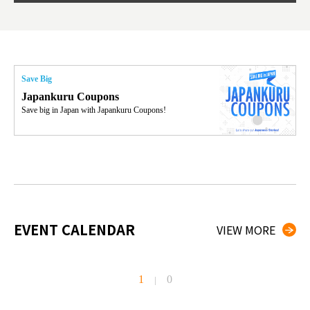
thưởn
g đầu
Save Big
Japankuru Coupons
Save big in Japan with Japankuru Coupons!
EVENT CALENDAR
VIEW MORE
1
0
|