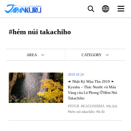
#hẻm núi takachiho
AREA
CATEGORY
2019.10.24
☙ Nhật Ký Mùa Thu 2019 ❧
Kyushu – Thác Nuước và Màu
Vàng của Lá Phong Ở Hẻm Núi
Takachiho
TOUR
KAGOSHIMA
du lịch
hẻm núi takachiho
lá đỏ