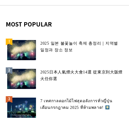
MOST POPULAR
2025 일본 불꽃놀이 축제 총정리｜지역별
일정과 장소 정보
2025日本人氣煙火大會14選 從東京到大阪煙
火任你選
7 เทศกาลดอกไม้ไฟสุดอลังการทั่วญี่ปุ่น
เดือนกรกฎาคม 2025 ที่ห้ามพลาด!