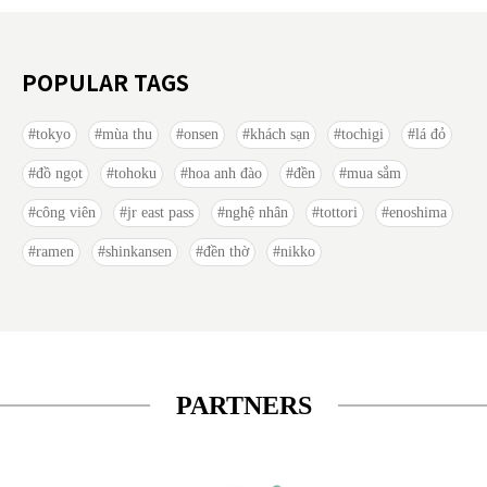
POPULAR TAGS
tokyo
mùa thu
onsen
khách sạn
tochigi
lá đỏ
đồ ngọt
tohoku
hoa anh đào
đền
mua sắm
công viên
jr east pass
nghệ nhân
tottori
enoshima
ramen
shinkansen
đền thờ
nikko
PARTNERS