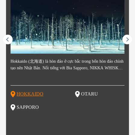
ằm ở c
Hokkaido (北海道) là hòn đảo ở cực bắc trong bốn hòn đảo chính
Otaru nằm ở phía tây Hokkaido, cách ga Sapporo khoảng 30 phút.
Sapporo là thành phố nằm ở phía Tây Nam của Hokkaido và là th
Consi
Tỉnh 
Tỉnh 
Yamag
ó lịch
tạo nên Nhật Bản. Nổi tiếng với Bia Sapporo, NIKKA WHISKEY
Thành phố Otaru phát triển mạnh xung quanh bến cảng sầm uất và
ủ phủ kinh tế và chính trị của tỉnh. Sapporo có sân bay New Chito
in the
. Akit
Bản v
m của
ương q
, và lễ hội tuyết mùa đông "Yuki Matsuri" ở Sapporo, Hokkaido c
o những thế kỷ 19 và 20 nhờ hoạt động buôn bán và đánh bắt cá.
se địa phương đón khách từ các thành phố lớn như Tokyo và Osak
enty o
đăng 
Vùng 
mùa đ
ũng được biết đến với những công viên quốc gia xinh đẹp. Khoai t
Các tòa nhà còn sót lại từ thời kỳ đó vẫn là điểm tham quan nổi ti
a đến, cùng với các chuyến bay quốc tế. Vào tháng 2 hàng năm, L
ked wi
ngày 
g Aiz
nóng (
ây, dưa đỏ, các sản phẩm từ sữa, "Thành Cát Tư Hãn", súp cà ri v
ếng, tập trung quanh Kênh đào Otaru. Với lịch sử là trung tâm đá
ễ hội Tuyết Sapporo được tổ chức tại Công viên Odori và đây là
ns, la
tỉnh,
do và 
Những
HOKKAIDO
OTARU
T
à ramen miso là những thực phẩm nổi tiếng ở vùng đất này!
nh bắt cá, vì vậy không có gì ngạc nhiên khi món sushi tươi sống
một trong những sự kiện lớn nhất ở Hokkaido. Đây cũng là một đi
n là m
ramen 
đặc b
của khu vực này là một món nhất định bạn không thể bỏ lỡ khi th
ểm đến vô cùng hot để thưởng thức những món ăn tuyệt vời, được
ku to
iếng)
ghỉ m
SAPPORO
F
am quan thành phố này. Otaru có đến hơn 100 cửa hàng sushi, và
biết đến như một kho báu ẩm thực. Nếu bạn là một fan của các m
òng t
ng độ
đã bị
bạn có thể thấy nhiều trong số cửa hàng đó trải dài trên đường Sus
ón ăn như ramen, thịt cừu nướng, súp cà ri và hải sản thì Sapporo
ạn gh
bí củ
hiya Dori (Phố Sushi).
là một lựa chọn vô cùng hoàn hảo đấy.
ổi ti
ổ kín
tuyệt