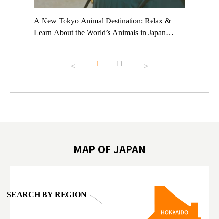
t TeamLab
A New Tokyo Animal Destination: Relax &
Shohei Oh
ng their
Learn About the World’s Animals in Japan
Other Jap
t to
#pr #japankuru #anitouch #anitouchtokyodome
From Kow
o see it for
#capybara #capybaracafe #animalcafe #tokyotrip
#pr #japa
1
|
11
#japantrip #카피바라 #애니터치 #아이와가볼
#kowa #sy
ink in bio)
만한곳 #도쿄여행 #가족여행 #東京旅遊 #東
#preworko
ex #kyoto
京親子景點 #日本動物互動體驗 #水豚泡澡 #
#japan
東京巨蛋城 #เที่ยวญี่ปุ่น2025 #ที่เที่ยว
#오타니쇼
on view of
ครอบครัว #สวนสัตว์ในร่ม #TokyoDomeCity
本旅遊 #運
oto ®
#anitouchtokyodome
ญี่ปุ่น #เ
#ผลิตภัณฑ์
MAP OF JAPAN
SEARCH BY REGION