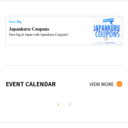
g đầu
Save Big
Japankuru Coupons
Save big in Japan with Japankuru Coupons!
EVENT CALENDAR
VIEW MORE
1
0
|