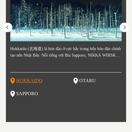
ằm ở c
Hokkaido (北海道) là hòn đảo ở cực bắc trong bốn hòn đảo chính
Otaru nằm ở phía tây Hokkaido, cách ga Sapporo khoảng 30 phút.
Sapporo là thành phố nằm ở phía Tây Nam của Hokkaido và là th
Consi
Tỉnh 
Tỉnh 
Yamag
ó lịch
tạo nên Nhật Bản. Nổi tiếng với Bia Sapporo, NIKKA WHISKEY
Thành phố Otaru phát triển mạnh xung quanh bến cảng sầm uất và
ủ phủ kinh tế và chính trị của tỉnh. Sapporo có sân bay New Chito
in the
. Akit
Bản v
m của
ương q
, và lễ hội tuyết mùa đông "Yuki Matsuri" ở Sapporo, Hokkaido c
o những thế kỷ 19 và 20 nhờ hoạt động buôn bán và đánh bắt cá.
se địa phương đón khách từ các thành phố lớn như Tokyo và Osak
enty o
đăng 
Vùng 
mùa đ
ũng được biết đến với những công viên quốc gia xinh đẹp. Khoai t
Các tòa nhà còn sót lại từ thời kỳ đó vẫn là điểm tham quan nổi ti
a đến, cùng với các chuyến bay quốc tế. Vào tháng 2 hàng năm, L
ked wi
ngày 
g Aiz
nóng (
ây, dưa đỏ, các sản phẩm từ sữa, "Thành Cát Tư Hãn", súp cà ri v
ếng, tập trung quanh Kênh đào Otaru. Với lịch sử là trung tâm đá
ễ hội Tuyết Sapporo được tổ chức tại Công viên Odori và đây là
ns, la
tỉnh,
do và 
Những
HOKKAIDO
OTARU
T
à ramen miso là những thực phẩm nổi tiếng ở vùng đất này!
nh bắt cá, vì vậy không có gì ngạc nhiên khi món sushi tươi sống
một trong những sự kiện lớn nhất ở Hokkaido. Đây cũng là một đi
n là m
ramen 
đặc b
của khu vực này là một món nhất định bạn không thể bỏ lỡ khi th
ểm đến vô cùng hot để thưởng thức những món ăn tuyệt vời, được
ku to
iếng)
ghỉ m
SAPPORO
F
am quan thành phố này. Otaru có đến hơn 100 cửa hàng sushi, và
biết đến như một kho báu ẩm thực. Nếu bạn là một fan của các m
òng t
ng độ
đã bị
bạn có thể thấy nhiều trong số cửa hàng đó trải dài trên đường Sus
ón ăn như ramen, thịt cừu nướng, súp cà ri và hải sản thì Sapporo
ạn gh
bí củ
hiya Dori (Phố Sushi).
là một lựa chọn vô cùng hoàn hảo đấy.
ổi ti
ổ kín
tuyệt
thưởn