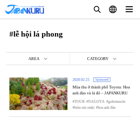
#lễ hội lá phong
AREA
CATEGORY
2020.02.25
Sponsored
Mùa thu ở thành phố Toyota: Hoa
anh đào và lá đỏ – JAPANKURU
TOUR
NAGOYA
goheimochi
hẻm núi otaki
hoa anh đào