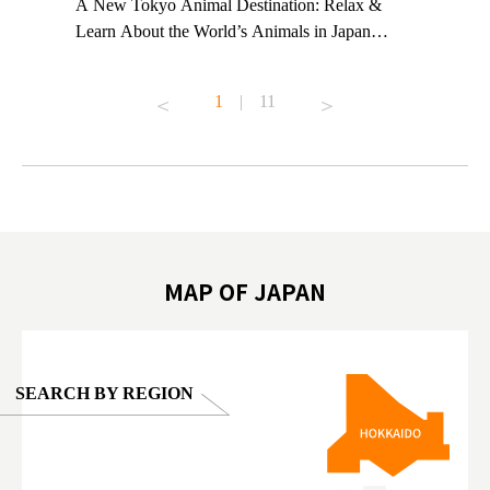
t TeamLab
A New Tokyo Animal Destination: Relax &
Shohei Oh
ng their
Learn About the World’s Animals in Japan
Other Jap
t to
#pr #japankuru #anitouch #anitouchtokyodome
From Kow
o see it for
#capybara #capybaracafe #animalcafe #tokyotrip
#pr #japa
1
|
11
#japantrip #카피바라 #애니터치 #아이와가볼
#kowa #sy
ink in bio)
만한곳 #도쿄여행 #가족여행 #東京旅遊 #東
#preworko
ex #kyoto
京親子景點 #日本動物互動體驗 #水豚泡澡 #
#japan
東京巨蛋城 #เที่ยวญี่ปุ่น2025 #ที่เที่ยว
#오타니쇼
on view of
ครอบครัว #สวนสัตว์ในร่ม #TokyoDomeCity
本旅遊 #運
oto ®
#anitouchtokyodome
ญี่ปุ่น #เ
#ผลิตภัณฑ์
MAP OF JAPAN
SEARCH BY REGION