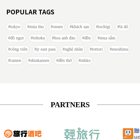
POPULAR TAGS
tokyo
mùa thu
onsen
khách sạn
tochigi
lá đỏ
đồ ngọt
tohoku
hoa anh đào
đền
mua sắm
công viên
jr east pass
nghệ nhân
tottori
enoshima
ramen
shinkansen
đền thờ
nikko
PARTNERS