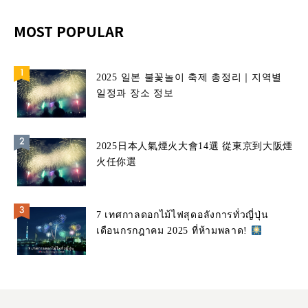
MOST POPULAR
2025 일본 불꽃놀이 축제 총정리｜지역별
일정과 장소 정보
2025日本人氣煙火大會14選 從東京到大阪煙
火任你選
7 เทศกาลดอกไม้ไฟสุดอลังการทั่วญี่ปุ่น
เดือนกรกฎาคม 2025 ที่ห้ามพลาด!