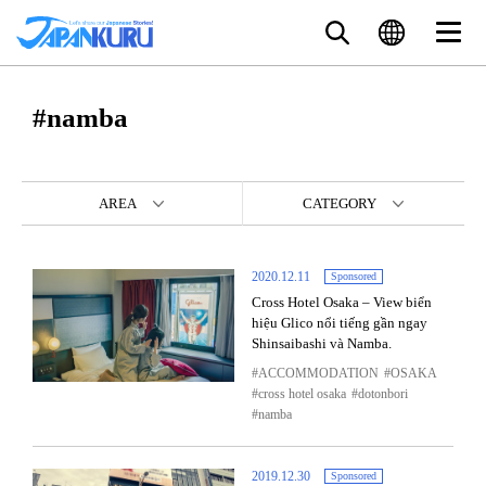
#namba
AREA
CATEGORY
2020.12.11
Sponsored
Cross Hotel Osaka – View biển
hiệu Glico nổi tiếng gần ngay
Shinsaibashi và Namba.
ACCOMMODATION
OSAKA
cross hotel osaka
dotonbori
namba
2019.12.30
Sponsored