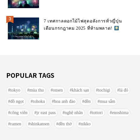
7 เทศกาลดอกไม้ไฟสุดอลังการทั่วญี่ปุ่น
เดือนกรกฎาคม 2025 ที่ห้ามพลาด!
POPULAR TAGS
tokyo
mùa thu
onsen
khách sạn
tochigi
lá đỏ
đồ ngọt
tohoku
hoa anh đào
đền
mua sắm
công viên
jr east pass
nghệ nhân
tottori
enoshima
ramen
shinkansen
đền thờ
nikko