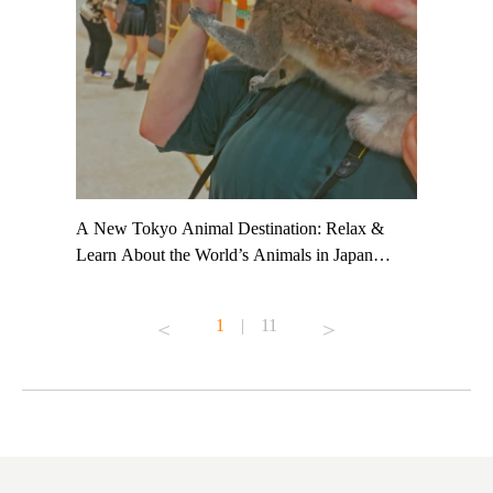
t TeamLab
A New Tokyo Animal Destination: Relax &
Shohei Oh
ng their
Learn About the World’s Animals in Japan
Other Jap
t to
#pr #japankuru #anitouch #anitouchtokyodome
From Kow
o see it for
#capybara #capybaracafe #animalcafe #tokyotrip
#pr #japa
1
|
11
#japantrip #카피바라 #애니터치 #아이와가볼
#kowa #sy
ink in bio)
만한곳 #도쿄여행 #가족여행 #東京旅遊 #東
#preworko
ex #kyoto
京親子景點 #日本動物互動體驗 #水豚泡澡 #
#japan
東京巨蛋城 #เที่ยวญี่ปุ่น2025 #ที่เที่ยว
#오타니쇼
on view of
ครอบครัว #สวนสัตว์ในร่ม #TokyoDomeCity
本旅遊 #運
oto ®
#anitouchtokyodome
ญี่ปุ่น #เ
#ผลิตภัณฑ์