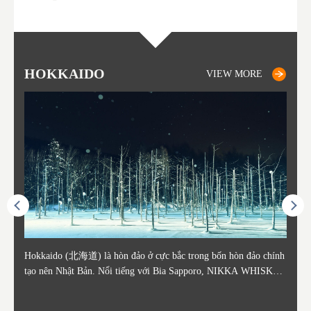
HOKKAIDO
OTARU
SAPPORO
TO
AK
FU
YA
VIEW MORE
VIEW MORE
VIEW MORE
ằm ở c
Hokkaido (北海道) là hòn đảo ở cực bắc trong bốn hòn đảo chính
Otaru nằm ở phía tây Hokkaido, cách ga Sapporo khoảng 30 phút.
Sapporo là thành phố nằm ở phía Tây Nam của Hokkaido và là th
Consi
Tỉnh 
Tỉnh 
Yamag
ó lịch
tạo nên Nhật Bản. Nổi tiếng với Bia Sapporo, NIKKA WHISKEY
Thành phố Otaru phát triển mạnh xung quanh bến cảng sầm uất và
ủ phủ kinh tế và chính trị của tỉnh. Sapporo có sân bay New Chito
in the
. Akit
Bản v
m của
ương q
, và lễ hội tuyết mùa đông "Yuki Matsuri" ở Sapporo, Hokkaido c
o những thế kỷ 19 và 20 nhờ hoạt động buôn bán và đánh bắt cá.
se địa phương đón khách từ các thành phố lớn như Tokyo và Osak
enty o
đăng 
Vùng 
mùa đ
ũng được biết đến với những công viên quốc gia xinh đẹp. Khoai t
Các tòa nhà còn sót lại từ thời kỳ đó vẫn là điểm tham quan nổi ti
a đến, cùng với các chuyến bay quốc tế. Vào tháng 2 hàng năm, L
ked wi
ngày 
g Aiz
nóng (