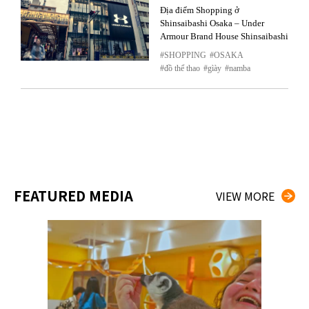
Địa điểm Shopping ở
Shinsaibashi Osaka – Under
Armour Brand House Shinsaibashi
SHOPPING
OSAKA
đồ thể thao
gìày
namba
FEATURED MEDIA
VIEW MORE