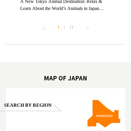
t TeamLab
A New Tokyo Animal Destination: Relax &
Shohei Oh
ng their
Learn About the World’s Animals in Japan
Other Jap
t to
#pr #japankuru #anitouch #anitouchtokyodome
From Kow
o see it for
#capybara #capybaracafe #animalcafe #tokyotrip
#pr #japa
1
|
11
#japantrip #카피바라 #애니터치 #아이와가볼
#kowa #sy
ink in bio)
만한곳 #도쿄여행 #가족여행 #東京旅遊 #東
#preworko
ex #kyoto
京親子景點 #日本動物互動體驗 #水豚泡澡 #
#japan
東京巨蛋城 #เที่ยวญี่ปุ่น2025 #ที่เที่ยว
#오타니쇼
on view of
ครอบครัว #สวนสัตว์ในร่ม #TokyoDomeCity
本旅遊 #運
oto ®
#anitouchtokyodome
ญี่ปุ่น #เ
#ผลิตภัณฑ์
MAP OF JAPAN
SEARCH BY REGION