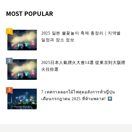
MOST POPULAR
2025 일본 불꽃놀이 축제 총정리｜지역별
일정과 장소 정보
2025日本人氣煙火大會14選 從東京到大阪煙
火任你選
7 เทศกาลดอกไม้ไฟสุดอลังการทั่วญี่ปุ่น
เดือนกรกฎาคม 2025 ที่ห้ามพลาด!