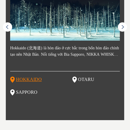
ằm ở c
Hokkaido (北海道) là hòn đảo ở cực bắc trong bốn hòn đảo chính
Otaru nằm ở phía tây Hokkaido, cách ga Sapporo khoảng 30 phút.
Sapporo là thành phố nằm ở phía Tây Nam của Hokkaido và là th
Consi
Tỉnh 
Tỉnh 
Yamag
ó lịch
tạo nên Nhật Bản. Nổi tiếng với Bia Sapporo, NIKKA WHISKEY
Thành phố Otaru phát triển mạnh xung quanh bến cảng sầm uất và
ủ phủ kinh tế và chính trị của tỉnh. Sapporo có sân bay New Chito
in the
. Akit
Bản v
m của
ương q
, và lễ hội tuyết mùa đông "Yuki Matsuri" ở Sapporo, Hokkaido c
o những thế kỷ 19 và 20 nhờ hoạt động buôn bán và đánh bắt cá.
se địa phương đón khách từ các thành phố lớn như Tokyo và Osak
enty o
đăng 
Vùng 
mùa đ
ũng được biết đến với những công viên quốc gia xinh đẹp. Khoai t
Các tòa nhà còn sót lại từ thời kỳ đó vẫn là điểm tham quan nổi ti
a đến, cùng với các chuyến bay quốc tế. Vào tháng 2 hàng năm, L
ked wi
ngày 
g Aiz
nóng (
ây, dưa đỏ, các sản phẩm từ sữa, "Thành Cát Tư Hãn", súp cà ri v
ếng, tập trung quanh Kênh đào Otaru. Với lịch sử là trung tâm đá
ễ hội Tuyết Sapporo được tổ chức tại Công viên Odori và đây là
ns, la
tỉnh,
do và 
Những
HOKKAIDO
OTARU
T
à ramen miso là những thực phẩm nổi tiếng ở vùng đất này!
nh bắt cá, vì vậy không có gì ngạc nhiên khi món sushi tươi sống
một trong những sự kiện lớn nhất ở Hokkaido. Đây cũng là một đi
n là m
ramen 
đặc b
của khu vực này là một món nhất định bạn không thể bỏ lỡ khi th
ểm đến vô cùng hot để thưởng thức những món ăn tuyệt vời, được
ku to
iếng)
ghỉ m
SAPPORO
F
am quan thành phố này. Otaru có đến hơn 100 cửa hàng sushi, và
biết đến như một kho báu ẩm thực. Nếu bạn là một fan của các m
òng t
ng độ
đã bị
bạn có thể thấy nhiều trong số cửa hàng đó trải dài trên đường Sus
ón ăn như ramen, thịt cừu nướng, súp cà ri và hải sản thì Sapporo
ạn gh
bí củ
hiya Dori (Phố Sushi).
là một lựa chọn vô cùng hoàn hảo đấy.
ổi ti
ổ kín
tuyệt
thưởn