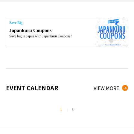
g đầu
Save Big
Japankuru Coupons
Save big in Japan with Japankuru Coupons!
EVENT CALENDAR
VIEW MORE
1
0
|