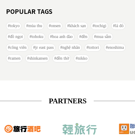
POPULAR TAGS
tokyo
mùa thu
onsen
khách sạn
tochigi
lá đỏ
đồ ngọt
tohoku
hoa anh đào
đền
mua sắm
công viên
jr east pass
nghệ nhân
tottori
enoshima
ramen
shinkansen
đền thờ
nikko
PARTNERS