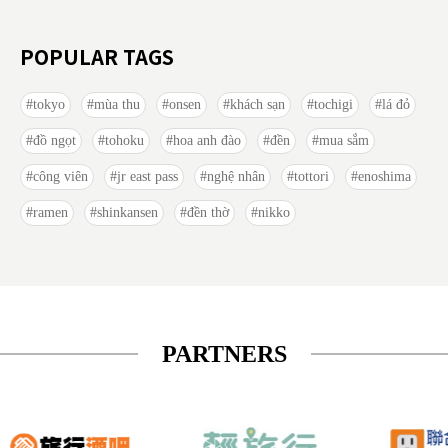
POPULAR TAGS
tokyo
mùa thu
onsen
khách sạn
tochigi
lá đỏ
đồ ngọt
tohoku
hoa anh đào
đền
mua sắm
công viên
jr east pass
nghệ nhân
tottori
enoshima
ramen
shinkansen
đền thờ
nikko
PARTNERS