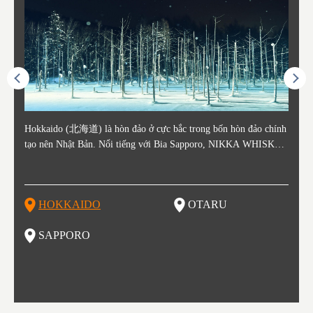
ằm ở c
Hokkaido (北海道) là hòn đảo ở cực bắc trong bốn hòn đảo chính
Otaru nằm ở phía tây Hokkaido, cách ga Sapporo khoảng 30 phút.
Sapporo là thành phố nằm ở phía Tây Nam của Hokkaido và là th
Consi
Tỉnh 
Tỉnh 
Yamag
ó lịch
tạo nên Nhật Bản. Nổi tiếng với Bia Sapporo, NIKKA WHISKEY
Thành phố Otaru phát triển mạnh xung quanh bến cảng sầm uất và
ủ phủ kinh tế và chính trị của tỉnh. Sapporo có sân bay New Chito
in the
. Akit
Bản v
m của
ương q
, và lễ hội tuyết mùa đông "Yuki Matsuri" ở Sapporo, Hokkaido c
o những thế kỷ 19 và 20 nhờ hoạt động buôn bán và đánh bắt cá.
se địa phương đón khách từ các thành phố lớn như Tokyo và Osak
enty o
đăng 
Vùng 
mùa đ
ũng được biết đến với những công viên quốc gia xinh đẹp. Khoai t
Các tòa nhà còn sót lại từ thời kỳ đó vẫn là điểm tham quan nổi ti
a đến, cùng với các chuyến bay quốc tế. Vào tháng 2 hàng năm, L
ked wi
ngày 
g Aiz
nóng (
ây, dưa đỏ, các sản phẩm từ sữa, "Thành Cát Tư Hãn", súp cà ri v
ếng, tập trung quanh Kênh đào Otaru. Với lịch sử là trung tâm đá
ễ hội Tuyết Sapporo được tổ chức tại Công viên Odori và đây là
ns, la
tỉnh,
do và 
Những
HOKKAIDO
OTARU
T
à ramen miso là những thực phẩm nổi tiếng ở vùng đất này!
nh bắt cá, vì vậy không có gì ngạc nhiên khi món sushi tươi sống
một trong những sự kiện lớn nhất ở Hokkaido. Đây cũng là một đi
n là m
ramen 
đặc b
của khu vực này là một món nhất định bạn không thể bỏ lỡ khi th
ểm đến vô cùng hot để thưởng thức những món ăn tuyệt vời, được
ku to
iếng)
ghỉ m
SAPPORO
F
am quan thành phố này. Otaru có đến hơn 100 cửa hàng sushi, và
biết đến như một kho báu ẩm thực. Nếu bạn là một fan của các m
òng t
ng độ
đã bị
bạn có thể thấy nhiều trong số cửa hàng đó trải dài trên đường Sus
ón ăn như ramen, thịt cừu nướng, súp cà ri và hải sản thì Sapporo
ạn gh
bí củ
hiya Dori (Phố Sushi).
là một lựa chọn vô cùng hoàn hảo đấy.
ổi ti
ổ kín
tuyệt