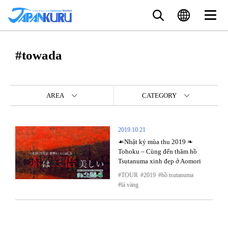
#towada
AREA
CATEGORY
2019.10.21
☙Nhật ký mùa thu 2019 ❧
Tohoku – Cùng đến thăm hồ
Tsutanuma xinh đẹp ở Aomori
TOUR
2019
hồ tsutanuma
lá vàng