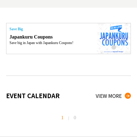
thưởn
g đầu
Save Big
Japankuru Coupons
Save big in Japan with Japankuru Coupons!
EVENT CALENDAR
VIEW MORE
1
0
|