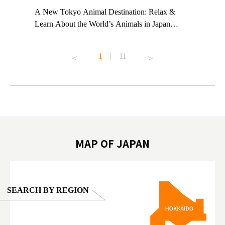
t TeamLab
A New Tokyo Animal Destination: Relax &
Shohei Oh
ng their
Learn About the World’s Animals in Japan
Other Jap
t to
#pr #japankuru #anitouch #anitouchtokyodome
From Kow
o see it for
#capybara #capybaracafe #animalcafe #tokyotrip
#pr #japa
1
|
11
#japantrip #카피바라 #애니터치 #아이와가볼
#kowa #sy
ink in bio)
만한곳 #도쿄여행 #가족여행 #東京旅遊 #東
#preworko
ex #kyoto
京親子景點 #日本動物互動體驗 #水豚泡澡 #
#japan
東京巨蛋城 #เที่ยวญี่ปุ่น2025 #ที่เที่ยว
#오타니쇼
on view of
ครอบครัว #สวนสัตว์ในร่ม #TokyoDomeCity
本旅遊 #運
oto ®
#anitouchtokyodome
ญี่ปุ่น #เ
#ผลิตภัณฑ์
MAP OF JAPAN
SEARCH BY REGION