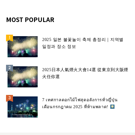
MOST POPULAR
2025 일본 불꽃놀이 축제 총정리｜지역별
일정과 장소 정보
2025日本人氣煙火大會14選 從東京到大阪煙
火任你選
7 เทศกาลดอกไม้ไฟสุดอลังการทั่วญี่ปุ่น
เดือนกรกฎาคม 2025 ที่ห้ามพลาด!