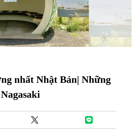
Ready to see TeamLab in Kyoto!? At
Biovortex Kyoto, the collective is taki
ơng nhất Nhật Bản| Những
acclaimed immersive art and bringing i
Japan's ancient capital. We can't wait to
 Nagasaki
ourselves this autumn!
>> Find out more at Japankuru.com! (l
#japankuru #teamlab #teamlabbiovort
#kyototrip #japantravel #artnews
Photos courtesy of teamLab, Exhibitio
teamLab Biovortex Kyoto, 2025, Kyo
teamLab, courtesy Pace Gallery