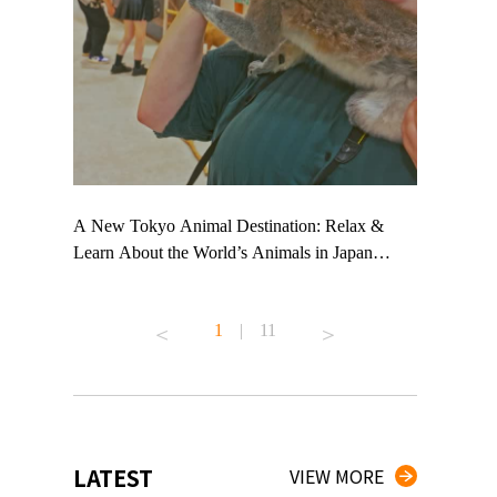
 TeamLab
A New Tokyo Animal Destination: Relax &
Shohei Oht
ng their
Learn About the World’s Animals in Japan
Other Japa
t to
#pr #japankuru #anitouch #anitouchtokyodome
From Kow
 see it for
#capybara #capybaracafe #animalcafe #tokyotrip
#pr #japan
1
|
11
#japantrip #카피바라 #애니터치 #아이와가볼
#kowa #sy
ink in bio)
만한곳 #도쿄여행 #가족여행 #東京旅遊 #東
#preworkou
ex #kyoto
京親子景點 #日本動物互動體驗 #水豚泡澡 #
#japan
東京巨蛋城 #เที่ยวญี่ปุ่น2025 #ที่เที่ยว
#오타니쇼
n view of
ครอบครัว #สวนสัตว์ในร่ม #TokyoDomeCity
本旅遊 #運
to ®
#anitouchtokyodome
ญี่ปุ่น #เ
LATEST
VIEW MORE
#ผลิตภัณฑ์