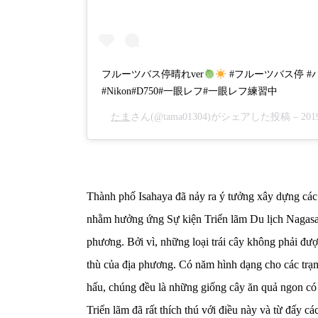
フルーツバス停晴れver
#フルーツバス停 #バ
#Nikon#D750#一眼レフ#一眼レフ練習中
たま
さん(@tama01304)がシェアした投稿 –
20
Thành phố Isahaya đã nảy ra ý tưởng xây dựng cá
nhằm hưởng ứng Sự kiện Triển lãm Du lịch Nagasaki
phương. Bởi vì, những loại trái cây không phải đ
thù của địa phương. Có năm hình dạng cho các trạm
hấu, chúng đều là những giống cây ăn quả ngon có 
Triển lãm đã rất thích thú với điều này và từ đấy c