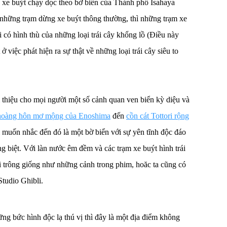
 xe buýt chạy dọc theo bờ biển của Thành phố Isahaya
 những trạm dừng xe buýt thông thường, thì những trạm xe
 có hình thù của những loại trái cây khổng lồ (Điều này
 việc phát hiện ra sự thật về những loại trái cây siêu to
hiệu cho mọi người một số cảnh quan ven biển kỳ diệu và
hoàng hôn mơ mộng của Enoshima
đến
cồn cát Tottori rộng
i muốn nhắc đến đó là một bờ biển với sự yên tĩnh độc đáo
g biệt. Với làn nước êm đềm và các trạm xe buýt hình trái
i trông giống như những cảnh trong phim, hoăc ta cũng có
Studio Ghibli.
g bức hình độc lạ thú vị thì đây là một địa điểm không