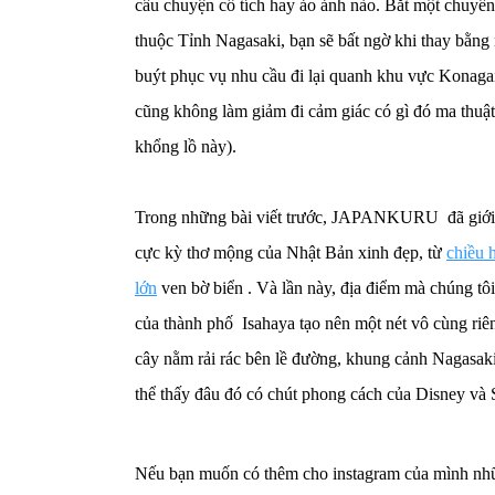
câu chuyện cổ tích hay ảo ảnh nào. Bắt một chuyến
thuộc Tỉnh Nagasaki, bạn sẽ bất ngờ khi thay bằng
buýt phục vụ nhu cầu đi lại quanh khu vực Konagai
cũng không làm giảm đi cảm giác có gì đó ma thuật ở
khổng lồ này).
Trong những bài viết trước, JAPANKURU đã giới t
cực kỳ thơ mộng của Nhật Bản xinh đẹp, từ
chiều 
lớn
ven bờ biển . Và lần này, địa điểm mà chúng tô
của thành phố Isahaya tạo nên một nét vô cùng riên
cây nằm rải rác bên lề đường, khung cảnh Nagasak
thể thấy đâu đó có chút phong cách của Disney và 
Nếu bạn muốn có thêm cho instagram của mình nhữn