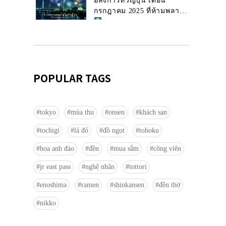
อลังการทั่วญี่ปุ่น เดือน
กรกฎาคม 2025 ที่ห้ามพลาด!
POPULAR TAGS
tokyo
mùa thu
onsen
khách sạn
tochigi
lá đỏ
đồ ngọt
tohoku
hoa anh đào
đền
mua sắm
công viên
jr east pass
nghệ nhân
tottori
enoshima
ramen
shinkansen
đền thờ
nikko