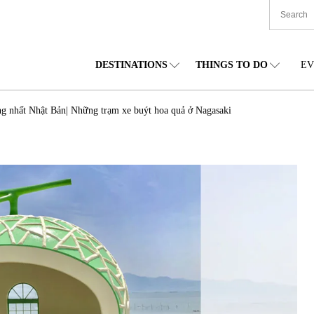
DESTINATIONS
THINGS TO DO
EV
TIONWIDE
FOOD
TOHOKU
ACCOMMODATION
CHUBU
CHU
g nhất Nhật Bản| Những trạm xe buýt hoa quả ở Nagasaki
KKAIDO
SHOPPING
KANTO
CULTURE
KANSAI
SHIK