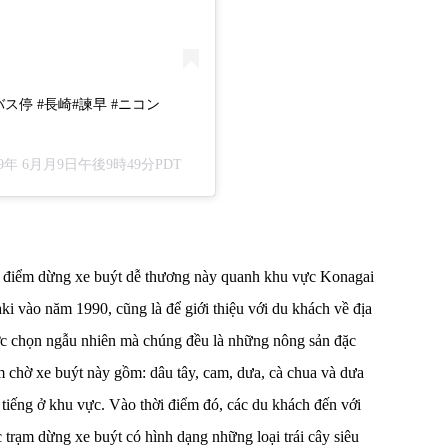
ス停 #長崎#諫早 #ニコン
19年 6月月9日午後9時49分PDT
c điểm dừng xe buýt dễ thương này quanh khu vực Konagai
 vào năm 1990, cũng là để giới thiệu với du khách về địa
ược chọn ngẫu nhiên mà chúng đều là những nông sản đặc
 chờ xe buýt này gồm: dâu tây, cam, dưa, cà chua và dưa
tiếng ở khu vực. Vào thời điểm đó, các du khách đến với
ác trạm dừng xe buýt có hình dạng những loại trái cây siêu