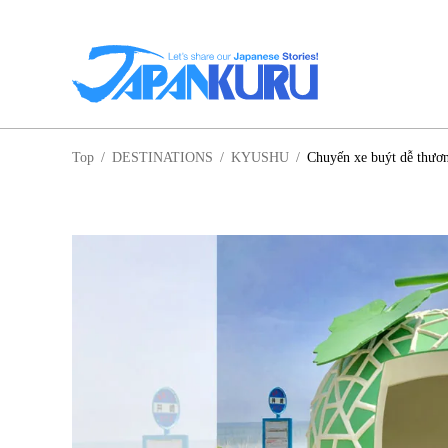
NA
Top
/
DESTINATIONS
/
KYUSHU
/
Chuyến xe buýt dễ thươn
HO