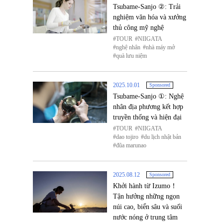
Tsubame-Sanjo ②: Trải
nghiệm văn hóa và xưởng
thủ công mỹ nghệ
TOUR
NIIGATA
nghệ nhân
nhà máy mở
quà lưu niệm
2025.10.01
Sponsored
Tsubame-Sanjo ①: Nghệ
nhân địa phương kết hợp
truyền thống và hiện đại
TOUR
NIIGATA
dao tojiro
du lịch nhật bản
đũa marunao
2025.08.12
Sponsored
Khởi hành từ Izumo！
Tận hưởng những ngọn
núi cao, biển sâu và suối
nước nóng ở trung tâm