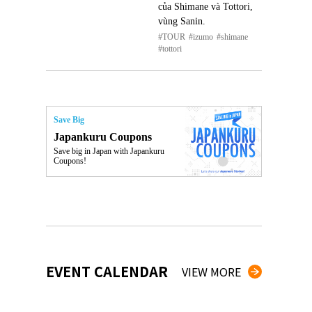
của Shimane và Tottori,
vùng Sanin.
TOUR
izumo
shimane
tottori
Save Big
Japankuru Coupons
Save big in Japan with Japankuru
Coupons!
EVENT CALENDAR
VIEW MORE