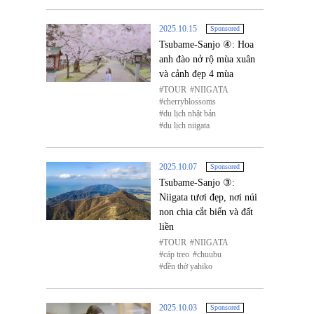
2025.10.15
Sponsored
Tsubame-Sanjo ④: Hoa
anh đào nở rộ mùa xuân
và cảnh đẹp 4 mùa
TOUR
NIIGATA
cherryblossoms
du lịch nhật bản
du lịch niigata
2025.10.07
Sponsored
Tsubame-Sanjo ③:
Niigata tươi đẹp, nơi núi
non chia cắt biển và đất
liền
TOUR
NIIGATA
cáp treo
chuubu
đền thờ yahiko
2025.10.03
Sponsored