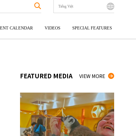
Tiếng Việt
English
Bahasa Indonesia
ENT CALENDAR
VIDEOS
SPECIAL FEATURES
Français
한국어
GOKU
ENTERTAINMENT
KYUSHU
中文简体
OKU
TOUR
OKINAWA
中文繁體
ไทย
FEATURED MEDIA
VIEW MORE
Tiếng Việt
日本語