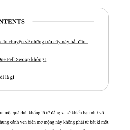
NTENTS
 câu chuyện về những trái cây này bắt đầu
 One Fell Swoop không?
i là gì
 ra một quả dưa khổng lồ từ đằng xa sẽ khiến bạn như vô
à khung cảnh ven biển mơ mộng này không phải từ bất kì một