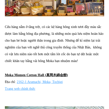
Cửa hàng nằm ở tầng trệt, có các kệ hàng bông xinh tươi đầy màu sắc
được làm bằng bông địa phương, là những món quà lưu niệm hoàn hảo
cho bạn bè hoặc người thân trong gia đình. Nhưng để kỉ niệm lại trải
nghiệm của bạn với nghề thủ công truyền thống của Nhật Bản, không
có vật lưu niệm nào tốt hơn một tấm lót cốc do bạn tự dệt hoặc một
chiếc khăn tay bằng vải bông Moka bạn nhuộm màu!
Moka Momen Cotton Hall (真岡木綿会館)
Địa chỉ:
2162-1 Aramachi, Moka, Tochigi
Trang web chính thức