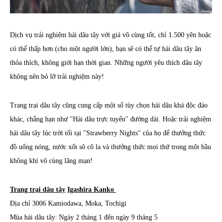
Dịch vụ trải nghiệm hái dâu tây với giá vô cùng tốt, chỉ 1.500 yên hoặc
có thể thấp hơn (cho một người lớn), bạn sẽ có thể tự hái dâu tây ăn
thỏa thích, không giới hạn thời gian. Những người yêu thích dâu tây
không nên bỏ lỡ trải nghiệm này!
Trang trại dâu tây cũng cung cấp một số tùy chọn hái dâu khá độc đáo
khác, chẳng hạn như "Hái dâu trực tuyến" đường dài. Hoặc trải nghiệm
hái dâu tây lúc trời tối tại "Strawberry Nights" của họ để thưởng thức
đồ uống nóng, nước xốt sô cô la và thưởng thức mọi thứ trong một bầu
không khí vô cùng lãng mạn!
Trang trại dâu tây
Igashira Kanko
Địa chỉ 3006 Kamiodawa, Moka, Tochigi
Mùa hái dâu tây: Ngày 2 tháng 1 đến ngày 9 tháng 5