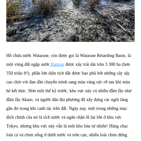
Hồ chứa nước Watarase, còn được gọi là Watarase Retarding Basin, là
một vùng đất ngập nước
Ramsar
được xây trải dài trên 3.300 ha (hơn
350 triệu ft²), phần lớn diện tích đất được bao phủ bởi những cây sậy
cao chót vót đan dần chuyển mình sang màu vàng rực rỡ sau khi mùa
hè kết thúc. Hơn một thế kỷ trước, khu vực này có nhiều đầm lầy như
đầm lầy Akaso, và người dân địa phương đã xây dựng các ngôi làng
gần đó trong khi canh tác trên đất. Ngày nay, một trong những mục
đích chính của nó là tích nước và ngăn chặn lũ lụt lớn ở khu vực
Tokyo, nhưng khu vực này vẫn là một kho báu tự nhiên! Hàng chục
loài cá và chim sống ở dưới nước và trên cạn, nhiều loài chim dừng