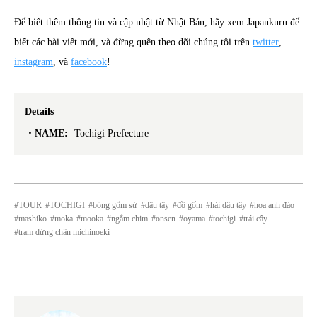
Để biết thêm thông tin và cập nhật từ Nhật Bản, hãy xem Japankuru để
biết các bài viết mới, và đừng quên theo dõi chúng tôi trên
twitter
,
instagram
, và
facebook
!
Details
NAME:
Tochigi Prefecture
TOUR
TOCHIGI
bông gốm sứ
dâu tây
đồ gốm
hái dâu tây
hoa anh đào
mashiko
moka
mooka
ngắm chim
onsen
oyama
tochigi
trái cây
trạm dừng chân michinoeki