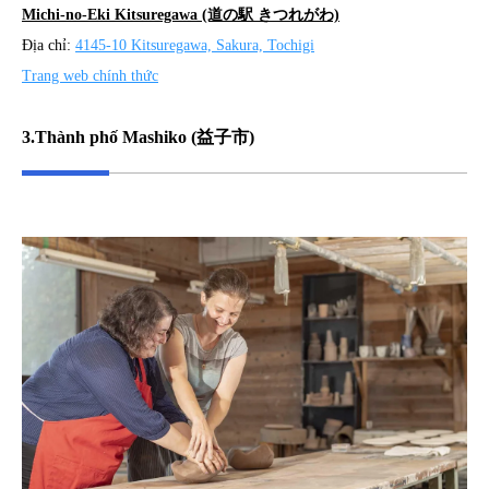
Michi-no-Eki Kitsuregawa (道の駅 きつれがわ)
Địa chỉ:
4145-10 Kitsuregawa, Sakura, Tochigi
Trang web chính thức
3.Thành phố Mashiko (益子市)