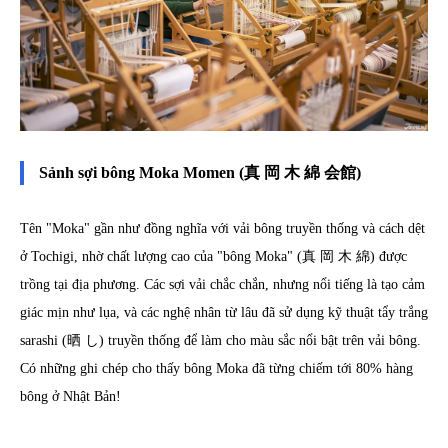
Sảnh sợi bông Moka Momen (真 岡 木 綿 会館)
Tên "Moka" gần như đồng nghĩa với vải bông truyền thống và cách dệt
ở Tochigi, nhờ chất lượng cao của "bông Moka" (真 岡 木 綿) được
trồng tại địa phương. Các sợi vải chắc chắn, nhưng nổi tiếng là tạo cảm
giác mịn như lụa, và các nghệ nhân từ lâu đã sử dụng kỹ thuật tẩy trắng
sarashi (晒 し) truyền thống để làm cho màu sắc nổi bật trên vải bông.
Có những ghi chép cho thấy bông Moka đã từng chiếm tới 80% hàng
bông ở Nhật Bản!