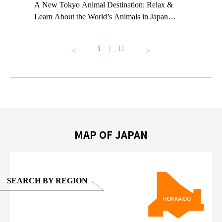
t TeamLab
A New Tokyo Animal Destination: Relax &
Shohei Oh
ng their
Learn About the World’s Animals in Japan
Other Jap
t to
#pr #japankuru #anitouch #anitouchtokyodome
From Kow
o see it for
#capybara #capybaracafe #animalcafe #tokyotrip
#pr #japa
1
|
11
#japantrip #카피바라 #애니터치 #아이와가볼
#kowa #sy
ink in bio)
만한곳 #도쿄여행 #가족여행 #東京旅遊 #東
#preworko
ex #kyoto
京親子景點 #日本動物互動體驗 #水豚泡澡 #
#japan
東京巨蛋城 #เที่ยวญี่ปุ่น2025 #ที่เที่ยว
#오타니쇼
on view of
ครอบครัว #สวนสัตว์ในร่ม #TokyoDomeCity
本旅遊 #運
oto ®
#anitouchtokyodome
ญี่ปุ่น #เ
#ผลิตภัณฑ์
MAP OF JAPAN
SEARCH BY REGION