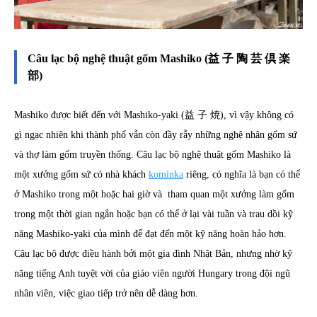
Câu lạc bộ nghệ thuật gốm Mashiko (益 子 陶 芸 倶 楽
部)
Mashiko được biết đến với Mashiko-yaki (益 子 焼), vì vậy không có
gì ngạc nhiên khi thành phố vẫn còn đầy rẫy những nghệ nhân gốm sứ
và thợ làm gốm truyền thống. Câu lạc bộ nghệ thuật gốm Mashiko là
một xưởng gốm sứ có nhà khách
kominka
riêng, có nghĩa là bạn có thể
ở Mashiko trong một hoặc hai giờ và tham quan một xưởng làm gốm
trong một thời gian ngắn hoặc bạn có thể ở lại vài tuần và trau dồi kỹ
năng Mashiko-yaki của mình để đạt đến một kỹ năng hoàn hảo hơn.
Câu lạc bộ được điều hành bởi một gia đình Nhật Bản, nhưng nhờ kỹ
năng tiếng Anh tuyệt vời của giáo viên người Hungary trong đội ngũ
nhân viên, việc giao tiếp trở nên dễ dàng hơn.