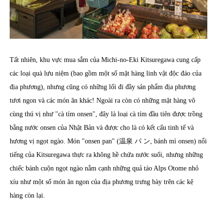
Tất nhiên, khu vực mua sắm của Michi-no-Eki Kitsuregawa cung cấp
các loại quà lưu niệm (bao gồm một số mặt hàng linh vật độc đáo của
địa phương), nhưng cũng có những lối đi đầy sản phẩm địa phương
tươi ngon và các món ăn khác! Ngoài ra còn có những mặt hàng vô
cùng thú vị như "cà tím onsen", đây là loại cà tím đầu tiên được trồng
bằng nước onsen của Nhật Bản và được cho là có kết cấu tinh tế và
hương vị ngọt ngào. Món "onsen pan" (温泉 パ ン, bánh mì onsen) nổi
tiếng của Kitsuregawa thực ra không hề chứa nước suối, nhưng những
chiếc bánh cuộn ngọt ngào nằm cạnh những quả táo Alps Otome nhỏ
xíu như một số món ăn ngon của địa phương trưng bày trên các kệ
hàng còn lại.