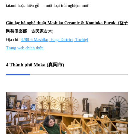
tatami hoặc hiên gỗ ― một loại trải nghiệm mới!
Câu lạc bộ nghệ thuật Mashiko Ceramic & Kominka Furuki (益子
陶芸倶楽部 古民家古木)
Địa chỉ:
3288-6 Mashiko, Haga District, Tochigi
Trang web chính thức
4.Thành phố Moka (真岡市)