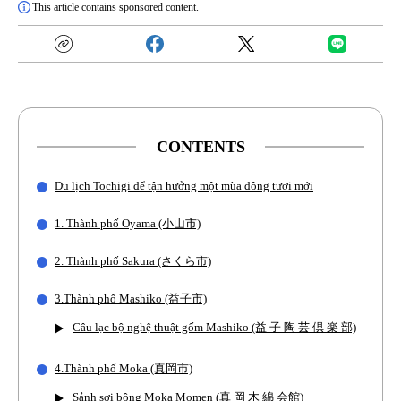
This article contains sponsored content.
CONTENTS
Du lịch Tochigi để tận hưởng một mùa đông tươi mới
1. Thành phố Oyama (小山市)
2. Thành phố Sakura (さくら市)
3.Thành phố Mashiko (益子市)
Câu lạc bộ nghệ thuật gốm Mashiko (益 子 陶 芸 倶 楽 部)
4.Thành phố Moka (真岡市)
Sảnh sợi bông Moka Momen (真 岡 木 綿 会館)