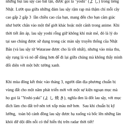
những bụi lau sậy cao bất tận, được gọi là "yoshi" (よ し) trong tiếng
Nhật. Lướt qua giữa những đám lau sậy rậm rạp mà thậm chí mỗi cây
cao gấp 2 gấp 3 lần chiều cao của bạn, mang đến cho bạn cảm giác
như bước chân vào một thế giới khác hoặc một cảnh trong anime. Khi
thời tiết ấm áp, lau sậy yoshi rỗng giữ không khí mát mẻ, đó là lý do
tại sao chúng được sử dụng trong các màn sậy truyền thống của Nhật
Bản (và lau sậy từ Watarase được cho là tốt nhất), nhưng vào mùa thu,
sậy rụng lá và nó dễ dàng hơn để đi lại giữa chúng mà không thấy mình
đối diện với một bức tường xanh.
Khi mùa đông kết thúc vào tháng 3, người dân địa phương chuẩn bị
vùng đất cho một năm phát triển mới với một sự kiện ngoạn mục mà
họ gọi là "Yoshi-yaki" (よ し 焼 き), nghĩa đen là đốt lau sậy, với mục
đích làm cho đất trở nên tơi xốp màu mỡ hơn. Sau khi chuẩn bị kỹ
lưỡng, toàn bộ cánh đồng lau sậy được hạ xuống và bốc lên những làn
khói dữ dội đến nỗi có thể hiển thị trên radar thời tiết!