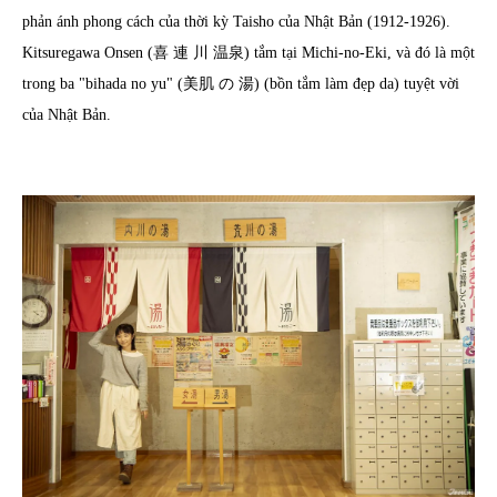
phản ánh phong cách của thời kỳ Taisho của Nhật Bản (1912-1926).
Kitsuregawa Onsen (喜 連 川 温泉) tắm tại Michi-no-Eki, và đó là một
trong ba "bihada no yu" (美肌 の 湯) (bồn tắm làm đẹp da) tuyệt vời
của Nhật Bản.