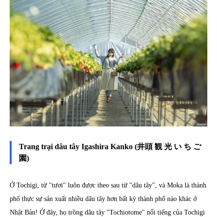
Trang trại dâu tây Igashira Kanko (井頭 観 光 い ち ご
園)
Ở Tochigi, từ "tươi" luôn được theo sau từ "dâu tây", và Moka là thành
phố thực sự sản xuất nhiều dâu tây hơn bất kỳ thành phố nào khác ở
Nhật Bản! Ở đây, họ trồng dâu tây "Tochiotome" nổi tiếng của Tochigi