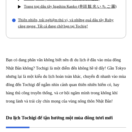
Trang trại dâu tây Igashira Kanko (井頭 観 光 い ち ご 園)
Thiên nhiên, trải nghiệm thú vị, và những quả dâu tây Ruby
căng mọng. Tất cả đang chờ bạn tại Tochig!
Bạn có đang phân vân không biết nên đi du lịch ở đâu vào mùa đông
Nhật Bản không? Tochigi là một điểm đến không hề tệ đấy! Gần Tokyo
nhưng lại là một kiểu du lịch hoàn toàn khác, chuyến đi nhanh vào mùa
đông đến Tochigi để ngắm nhìn cảnh quan thiên nhiên hiếm có, hay
hàng thủ công truyền thống, và cơ hội ngâm mình trong không khí
trong lành và trái cây chín mọng của vùng nông thôn Nhật Bản!
Du lịch Tochigi để tận hưởng một mùa đông tươi mới