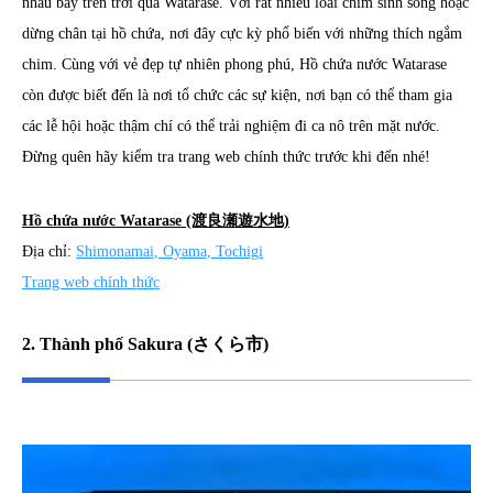
nhau bay trên trời qua Watarase. Với rất nhiều loài chim sinh sống hoặc
dừng chân tại hồ chứa, nơi đây cực kỳ phổ biến với những thích ngắm
chim. Cùng với vẻ đẹp tự nhiên phong phú, Hồ chứa nước Watarase
còn được biết đến là nơi tổ chức các sự kiện, nơi bạn có thể tham gia
các lễ hội hoặc thậm chí có thể trải nghiệm đi ca nô trên mặt nước.
Đừng quên hãy kiểm tra trang web chính thức trước khi đến nhé!
Hồ chứa nước Watarase (渡良瀬遊水地)
Địa chỉ:
Shimonamai, Oyama, Tochigi
​Trang web chính thức
2. Thành phố Sakura (さくら市)