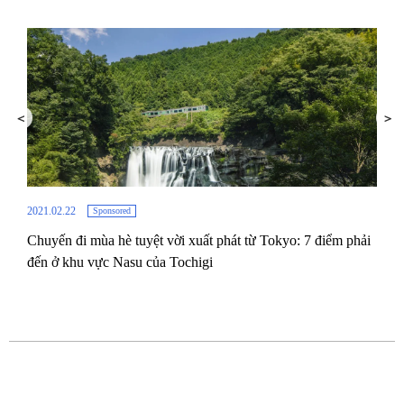
2021.02.22
Sponsored
Chuyến đi mùa hè tuyệt vời xuất phát từ Tokyo: 7 điểm phải
2019.
đến ở khu vực Nasu của Tochigi
gốm
Cùng
qua 