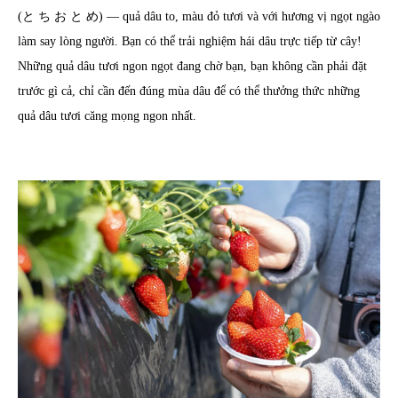
(と ち お と め) ― quả dâu to, màu đỏ tươi và với hương vị ngọt ngào
làm say lòng người. Bạn có thể trải nghiệm hái dâu trực tiếp từ cây!
Những quả dâu tươi ngon ngọt đang chờ bạn, bạn không cần phải đặt
trước gì cả, chỉ cần đến đúng mùa dâu để có thể thưởng thức những
quả dâu tươi căng mọng ngon nhất.