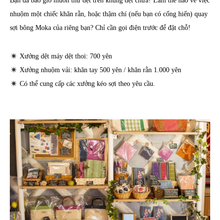
Bạn đã bao giờ muốn thử dệt trên khung dệt chưa? Làm thế nào về việc
nhuộm một chiếc khăn rằn, hoặc thậm chí (nếu bạn có cống hiến) quay
sợi bông Moka của riêng bạn? Chỉ cần gọi điện trước để đặt chỗ!
Xưởng dệt máy dệt thoi: 700 yên
Xưởng nhuộm vải: khăn tay 500 yên / khăn rằn 1.000 yên
Có thể cung cấp các xưởng kéo sợi theo yêu cầu.