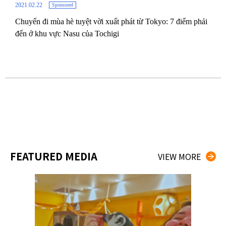
2021.02.22
Sponsored
Chuyến đi mùa hè tuyệt vời xuất phát từ Tokyo: 7 điểm phải
2019.
đến ở khu vực Nasu của Tochigi
g Dẫn
Khám
ngơi 
FEATURED MEDIA
VIEW MORE