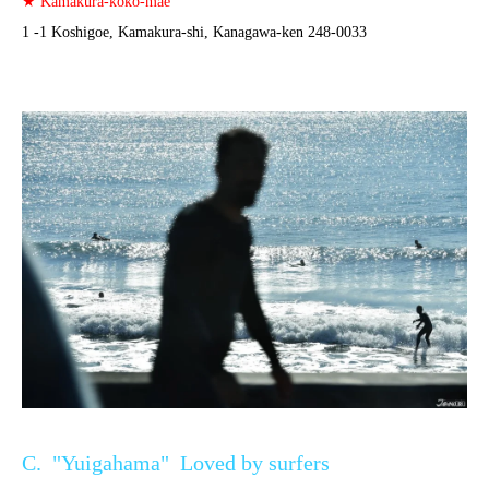
★ Kamakura-koko-mae
1 -1 Koshigoe, Kamakura-shi, Kanagawa-ken 248-0033
C. "Yuigahama" Loved by surfers