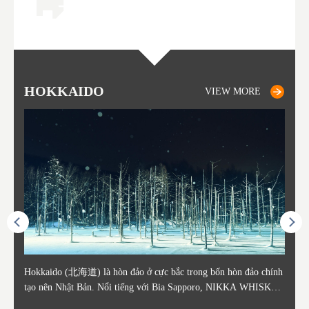
HOKKAIDO
OTARU
SAPPORO
TO
AK
FU
YA
VIEW MORE
VIEW MORE
VIEW MORE
ằm ở c
Hokkaido (北海道) là hòn đảo ở cực bắc trong bốn hòn đảo chính
Otaru nằm ở phía tây Hokkaido, cách ga Sapporo khoảng 30 phút.
Sapporo là thành phố nằm ở phía Tây Nam của Hokkaido và là th
Consi
Tỉnh 
Tỉnh 
Yamag
ó lịch
tạo nên Nhật Bản. Nổi tiếng với Bia Sapporo, NIKKA WHISKEY
Thành phố Otaru phát triển mạnh xung quanh bến cảng sầm uất và
ủ phủ kinh tế và chính trị của tỉnh. Sapporo có sân bay New Chito
in the
. Akit
Bản v
m của
ương q
, và lễ hội tuyết mùa đông "Yuki Matsuri" ở Sapporo, Hokkaido c
o những thế kỷ 19 và 20 nhờ hoạt động buôn bán và đánh bắt cá.
se địa phương đón khách từ các thành phố lớn như Tokyo và Osak
enty o
đăng 
Vùng 
mùa đ