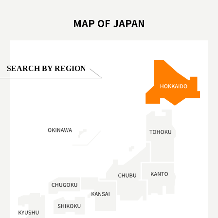
oto ®
#anitouchtokyodome
ญี่ปุ่น #เ
#ผลิตภัณฑ์
MAP OF JAPAN
SEARCH BY REGION