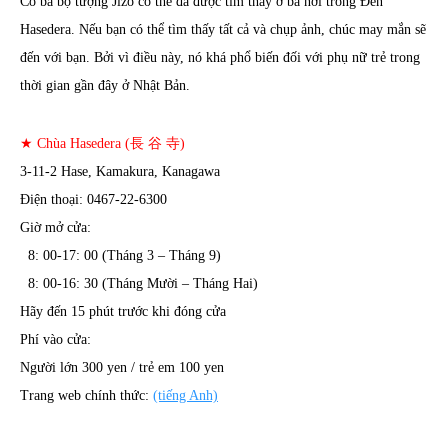
Có ba bộ tượng Jizo có thể đã được tìm thấy ở ba nơi trong Đền
Hasedera. Nếu bạn có thể tìm thấy tất cả và chụp ảnh, chúc may mắn sẽ
đến với bạn. Bởi vì điều này, nó khá phổ biến đối với phụ nữ trẻ trong
thời gian gần đây ở Nhật Bản.
★ Chùa Hasedera (長 谷 寺)
3-11-2 Hase, Kamakura, Kanagawa
Điện thoại: 0467-22-6300
Giờ mở cửa:
8: 00-17: 00 (Tháng 3 – Tháng 9)
8: 00-16: 30 (Tháng Mười – Tháng Hai)
Hãy đến 15 phút trước khi đóng cửa
Phí vào cửa:
Người lớn 300 yen / trẻ em 100 yen
Trang web chính thức:
(tiếng Anh)