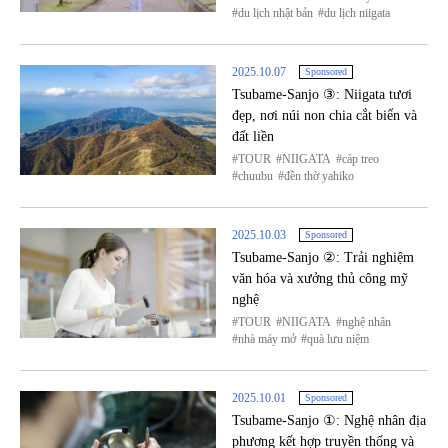
du lịch nhật bản
du lịch niigata
2025.10.07
Sponsored
Tsubame-Sanjo ③: Niigata tươi
đẹp, nơi núi non chia cắt biển và
đất liền
TOUR
NIIGATA
cáp treo
chuubu
đền thờ yahiko
2025.10.03
Sponsored
Tsubame-Sanjo ②: Trải nghiệm
văn hóa và xưởng thủ công mỹ
nghệ
TOUR
NIIGATA
nghệ nhân
nhà máy mở
quà lưu niệm
2025.10.01
Sponsored
Tsubame-Sanjo ①: Nghệ nhân địa
phương kết hợp truyền thống và