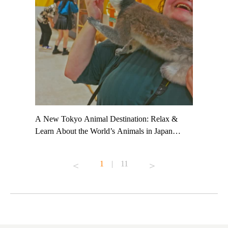
t TeamLab
A New Tokyo Animal Destination: Relax &
Shohei Oh
ng their
Learn About the World’s Animals in Japan
Other Jap
t to
#pr #japankuru #anitouch #anitouchtokyodome
From Kow
o see it for
#capybara #capybaracafe #animalcafe #tokyotrip
#pr #japa
1
|
11
#japantrip #카피바라 #애니터치 #아이와가볼
#kowa #sy
ink in bio)
만한곳 #도쿄여행 #가족여행 #東京旅遊 #東
#preworko
ex #kyoto
京親子景點 #日本動物互動體驗 #水豚泡澡 #
#japan
東京巨蛋城 #เที่ยวญี่ปุ่น2025 #ที่เที่ยว
#오타니쇼
on view of
ครอบครัว #สวนสัตว์ในร่ม #TokyoDomeCity
本旅遊 #運