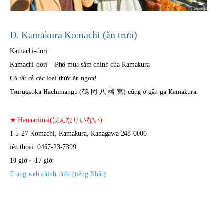
D. Kamakura Komachi (ăn trưa)
Kamachi-dori
Kamachi-dori – Phố mua sắm chính của Kamakura
Có tất cả các loại thức ăn ngon!
Tsurugaoka Hachimangu (鶴 岡 八 幡 宮) cũng ở gần ga Kamakura.
★ Hannariinai(はんなりいない)
1-5-27 Komachi, Kamakura, Kanagawa 248-0006
iện thoại: 0467-23-7399
10 giờ ~ 17 giờ
Trang web chính thức (tiếng Nhật)