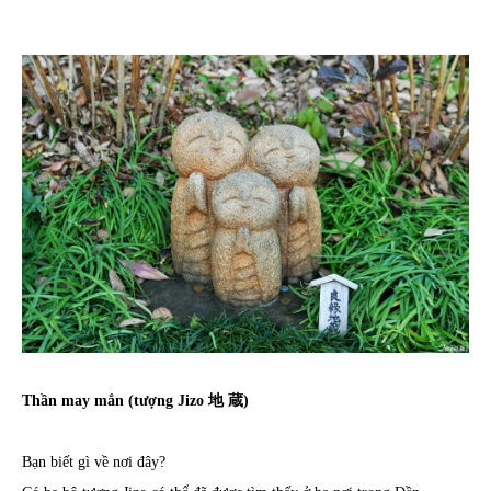
Thần may mắn (tượng Jizo 地 蔵)
Bạn biết gì về nơi đây?