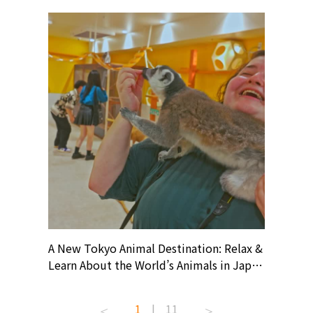
? At
A New Tokyo Animal Destination: Relax &
Shohei O
ollective
Learn About the World’s Animals in Japan
Products
ive art
#pr #japankuru #anitouch
Recomme
t capital.
#anitouchtokyodome #capybara
#pr #jap
1
|
11