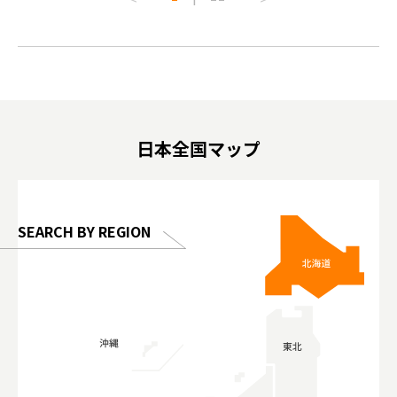
lves this
#capybaracafe #animalcafe #tokyotrip
#kowa #s
#japantrip #카피바라 #애니터치 #아이와
#prewor
.com!
가볼만한곳 #도쿄여행 #가족여행 #東京旅
#tokyos
遊 #東京親子景點 #日本動物互動體驗 #水
일본이온음
biovortex
豚泡澡 #東京巨蛋城 #เที่ยวญี่ปุ่น2025 #ที่
와 #興和
 #artnews
เที่ยวครอบครัว #สวนสัตว์ในร่ม
能量 #運動飲品 
hibition
#TokyoDomeCity #anitouchtokyodome
ออกกำลังก
日本全国マップ
o, 2025,
#อาหารเสร
 Gallery
SEARCH BY REGION