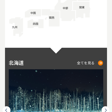
北海道
ニセコ
仁木
小樽
札幌
東
山
福
秋
全てを見る
全てを見る
全てを見る
全てを見る
全てを見る