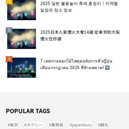
2025 일본 불꽃놀이 축제 총정리｜지역별
일정과 장소 정보
2025日本人氣煙火大會14選 從東京到大阪
煙火任你選
7 เทศกาลดอกไม้ไฟสุดอลังการทั่วญี่ปุ่น
เดือนกรกฎาคม 2025 ที่ห้ามพลาด!
POPULAR TAGS
東京
タクシー
乗務員
japankuru
観光