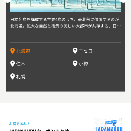
球王朝
日本列島を構成する主要4島のうち、最北部に位置するのが
北海道の西部に位置し、札幌や新千歳空港から約2時間の距
北海道の南西部に位置し、小樽から約30分の距離。上質な
北海道の西武に位置し、札幌駅から約30分の距離。19世紀
北海道の南西部に位置し、政治と経済の中心都市。最寄り空
東北
東北
日本
東北
り、今
北海道。雄大な自然と夜景の美しい大都市が共存する、日本
離にあるニセコ。日本を代表する国際的スノーリゾート地と
土と水と空気に囲まれた豊かな自然環境から果樹栽培が盛ん
～20世紀前半にかけて、貿易港やニシン漁の拠点として港
港は新千歳空港で、東京や大阪など、国内の主要都市や海外
らな
めと
方の
財が
す。美
屈指の人気観光地。道内には見どころが多数あり、行く度に
して外国人からも注目されている。人気の秘密は、雪質。世
な小さな町。さくらんぼ、ぶどう、ミニトマトなどが主に栽
を中心に繁栄。その当時に作られた建物や倉庫が今なおその
に路線を持つ。毎年2月に大通公園で開催される「さっぽろ
自然
山ス
会津
北三
源にも
新しい魅力に出会える場所です。新鮮魚介やジンギスカン、
界トップクラスの「パウダースノー」は、スキー初心者から
培されている。最近では、ワイナリーの発展により、食とワ
ままの姿で残っている小樽運河沿いは、北海道を代表する人
雪祭り」は、北海道の一大イベントとして世界的にも有名。
山海
近年
ター
今で
乳製品、ビールなど、グルメも必見！
上級者までを虜にし、リピーターが後を絶たない。魅力はそ
インが楽しめる町として人気が上がっている。隣の余市町と
気の観光スポット。漁港で栄えた小樽だからこそ、食べて欲
ラーメンをはじめ、ジンギスカン、スープカレーなど札幌を
むこ
氷。
を中
8年
北海道
ニセコ
れだけではなく、北海道ならではのグルメや温泉などが楽し
の共同のワインツーリズムは、ぶどう畑やワイン造りに触れ
しいのが新鮮な海産物を使用した寿司。小樽市内には100軒
代表するグルメや北海道ならではの新鮮な海鮮丼、寿司、農
寺、
側に
無形
め、旅行気分を味わえることも人気の理由。
、ワイン生産者と出会い、その土地の風土や文化を感じるこ
以上の寿司屋があり、寿司屋が並ぶ小樽寿司屋通りもある。
産物が楽しめる食の宝庫として知られる町。
写真
多方
って
仁木
小樽
とをできるとして注目されている。
米沢
も。
場ス
札幌
お得であれ！
JAPANKURUクーポンまとめ