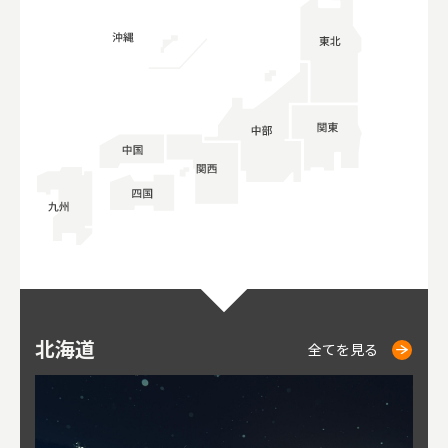
北海道
ニセコ
仁木
小樽
札幌
東
山
福
秋
全てを見る
全てを見る
全てを見る
全てを見る
全てを見る