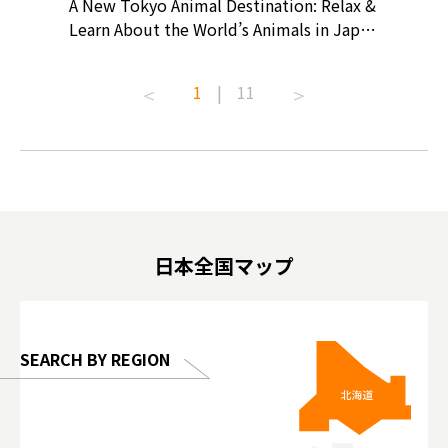
? At
A New Tokyo Animal Destination: Relax &
Shohei O
ollective
Learn About the World’s Animals in Japan
Products
ive art
#pr #japankuru #anitouch
Recomme
t capital.
#anitouchtokyodome #capybara
#pr #jap
1
|
11
lves this
#capybaracafe #animalcafe #tokyotrip
#kowa #s
#japantrip #카피바라 #애니터치 #아이와
#prewor
.com!
가볼만한곳 #도쿄여행 #가족여행 #東京旅
#tokyos
遊 #東京親子景點 #日本動物互動體驗 #水
일본이온음
biovortex
豚泡澡 #東京巨蛋城 #เที่ยวญี่ปุ่น2025 #ที่
와 #興和
 #artnews
เที่ยวครอบครัว #สวนสัตว์ในร่ม
能量 #運動飲品 
hibition
#TokyoDomeCity #anitouchtokyodome
ออกกำลังก
日本全国マップ
o, 2025,
#อาหารเสร
 Gallery
SEARCH BY REGION