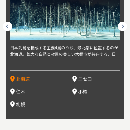
球王朝
日本列島を構成する主要4島のうち、最北部に位置するのが
北海道の西部に位置し、札幌や新千歳空港から約2時間の距
北海道の南西部に位置し、小樽から約30分の距離。上質な
北海道の西武に位置し、札幌駅から約30分の距離。19世紀
北海道の南西部に位置し、政治と経済の中心都市。最寄り空
東北
東北
日本
東北
り、今
北海道。雄大な自然と夜景の美しい大都市が共存する、日本
離にあるニセコ。日本を代表する国際的スノーリゾート地と
土と水と空気に囲まれた豊かな自然環境から果樹栽培が盛ん
～20世紀前半にかけて、貿易港やニシン漁の拠点として港
港は新千歳空港で、東京や大阪など、国内の主要都市や海外
らな
めと
方の
財が
す。美
屈指の人気観光地。道内には見どころが多数あり、行く度に
して外国人からも注目されている。人気の秘密は、雪質。世
な小さな町。さくらんぼ、ぶどう、ミニトマトなどが主に栽
を中心に繁栄。その当時に作られた建物や倉庫が今なおその
に路線を持つ。毎年2月に大通公園で開催される「さっぽろ
自然
山ス
会津
北三
源にも
新しい魅力に出会える場所です。新鮮魚介やジンギスカン、
界トップクラスの「パウダースノー」は、スキー初心者から
培されている。最近では、ワイナリーの発展により、食とワ
ままの姿で残っている小樽運河沿いは、北海道を代表する人
雪祭り」は、北海道の一大イベントとして世界的にも有名。
山海
近年
ター
今で
乳製品、ビールなど、グルメも必見！
上級者までを虜にし、リピーターが後を絶たない。魅力はそ
インが楽しめる町として人気が上がっている。隣の余市町と
気の観光スポット。漁港で栄えた小樽だからこそ、食べて欲
ラーメンをはじめ、ジンギスカン、スープカレーなど札幌を
むこ
氷。
を中
8年
北海道
ニセコ
れだけではなく、北海道ならではのグルメや温泉などが楽し
の共同のワインツーリズムは、ぶどう畑やワイン造りに触れ
しいのが新鮮な海産物を使用した寿司。小樽市内には100軒
代表するグルメや北海道ならではの新鮮な海鮮丼、寿司、農
寺、
側に
無形
め、旅行気分を味わえることも人気の理由。
、ワイン生産者と出会い、その土地の風土や文化を感じるこ
以上の寿司屋があり、寿司屋が並ぶ小樽寿司屋通りもある。
産物が楽しめる食の宝庫として知られる町。
写真
多方
って
仁木
小樽
とをできるとして注目されている。
米沢
も。
場ス
札幌