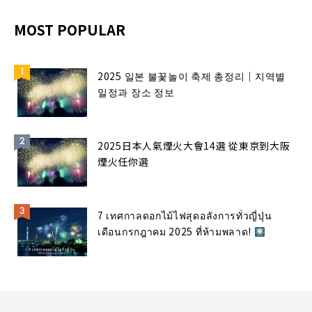
MOST POPULAR
2025 일본 불꽃놀이 축제 총정리｜지역별
일정과 장소 정보
2025日本人氣煙火大會14選 從東京到大阪
煙火任你選
7 เทศกาลดอกไม้ไฟสุดอลังการทั่วญี่ปุ่น
เดือนกรกฎาคม 2025 ที่ห้ามพลาด!