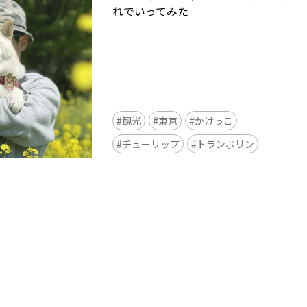
れでいってみた
観光
東京
かけっこ
Ready to see TeamLab in Kyoto!
チューリップ
トランポリン
TeamLab Biovortex Kyoto, the c
is taking their acclaimed immers
and bringing it to Japan's ancient
We can't wait to see it for oursel
autumn!
>> Find out more at Japankuru.
(link in bio)
#japankuru #teamlab #teamlabb
#kyoto #kyototrip #japantravel
Photos courtesy of teamLab, Exh