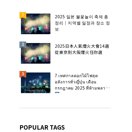
2025 일본 불꽃놀이 축제 총
정리｜지역별 일정과 장소 정
보
2025日本人氣煙火大會14選
從東京到大阪煙火任你選
7 เทศกาลดอกไม้ไฟสุด
อลังการทั่วญี่ปุ่น เดือน
กรกฎาคม 2025 ที่ห้ามพลาด!
POPULAR TAGS