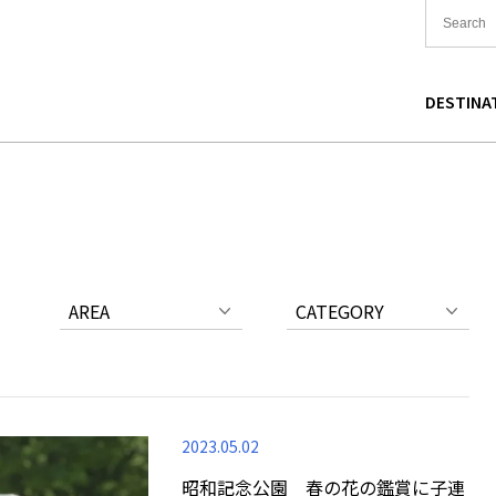
DESTINA
国
食
東北
宿泊
関東
中国
海道
買い物
中部
文化
関西
四国
AREA
CATEGORY
2023.05.02
昭和記念公園 春の花の鑑賞に子連