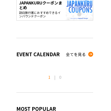
JAPANKURUクーポンま
o, 2025,
#อาหารเสริ
とめ
Gallery
訪日旅行客におすすめできるイ
ンバウンドクーポン
EVENT CALENDAR
全てを見る
1
|
0
MOST POPULAR