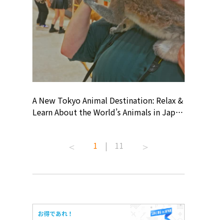
? At
A New Tokyo Animal Destination: Relax &
Shohei O
ollective
Learn About the World’s Animals in Japan
Products
ive art
#pr #japankuru #anitouch
Recomme
 capital.
#anitouchtokyodome #capybara
#pr #jap
1
|
11
ves this
#capybaracafe #animalcafe #tokyotrip
#kowa #s
#japantrip #카피바라 #애니터치 #아이와
#prework
com!
가볼만한곳 #도쿄여행 #가족여행 #東京旅
#tokyosh
遊 #東京親子景點 #日本動物互動體驗 #水
일본이온음
iovortex
豚泡澡 #東京巨蛋城 #เที่ยวญี่ปุ่น2025 #ที่
와 #興和
 #artnews
เที่ยวครอบครัว #สวนสัตว์ในร่ม
能量 #運動飲品 
お得であれ！
ibition
#TokyoDomeCity #anitouchtokyodome
ออกกำลังก