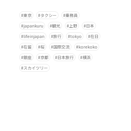
東京
タクシー
乗務員
japankuru
観光
上野
日本
lifeinjapan
旅行
tokyo
在日
在留
桜
国際交流
korekoko
銀座
京都
日本旅行
横浜
スカイツリー