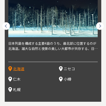
球王朝
日本列島を構成する主要4島のうち、最北部に位置するのが
北海道の西部に位置し、札幌や新千歳空港から約2時間の距
北海道の南西部に位置し、小樽から約30分の距離。上質な
北海道の西武に位置し、札幌駅から約30分の距離。19世紀
北海道の南西部に位置し、政治と経済の中心都市。最寄り空
東北
東北
日本
東北
り、今
北海道。雄大な自然と夜景の美しい大都市が共存する、日本
離にあるニセコ。日本を代表する国際的スノーリゾート地と
土と水と空気に囲まれた豊かな自然環境から果樹栽培が盛ん
～20世紀前半にかけて、貿易港やニシン漁の拠点として港
港は新千歳空港で、東京や大阪など、国内の主要都市や海外
らな
めと
方の
財が
す。美
屈指の人気観光地。道内には見どころが多数あり、行く度に
して外国人からも注目されている。人気の秘密は、雪質。世
な小さな町。さくらんぼ、ぶどう、ミニトマトなどが主に栽
を中心に繁栄。その当時に作られた建物や倉庫が今なおその
に路線を持つ。毎年2月に大通公園で開催される「さっぽろ
自然
山ス
会津
北三
源にも
新しい魅力に出会える場所です。新鮮魚介やジンギスカン、
界トップクラスの「パウダースノー」は、スキー初心者から
培されている。最近では、ワイナリーの発展により、食とワ
ままの姿で残っている小樽運河沿いは、北海道を代表する人
雪祭り」は、北海道の一大イベントとして世界的にも有名。
山海
近年
ター
今で
乳製品、ビールなど、グルメも必見！
上級者までを虜にし、リピーターが後を絶たない。魅力はそ
インが楽しめる町として人気が上がっている。隣の余市町と
気の観光スポット。漁港で栄えた小樽だからこそ、食べて欲
ラーメンをはじめ、ジンギスカン、スープカレーなど札幌を
むこ
氷。
を中
8年
北海道
ニセコ
れだけではなく、北海道ならではのグルメや温泉などが楽し
の共同のワインツーリズムは、ぶどう畑やワイン造りに触れ
しいのが新鮮な海産物を使用した寿司。小樽市内には100軒
代表するグルメや北海道ならではの新鮮な海鮮丼、寿司、農
寺、
側に
無形
め、旅行気分を味わえることも人気の理由。
、ワイン生産者と出会い、その土地の風土や文化を感じるこ
以上の寿司屋があり、寿司屋が並ぶ小樽寿司屋通りもある。
産物が楽しめる食の宝庫として知られる町。
写真
多方
って
仁木
小樽
とをできるとして注目されている。
米沢
も。
場ス
札幌