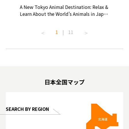
? At
A New Tokyo Animal Destination: Relax &
Shohei O
ollective
Learn About the World’s Animals in Japan
Products
ive art
#pr #japankuru #anitouch
Recomme
t capital.
#anitouchtokyodome #capybara
#pr #jap
1
|
11
lves this
#capybaracafe #animalcafe #tokyotrip
#kowa #s
#japantrip #카피바라 #애니터치 #아이와
#prewor
.com!
가볼만한곳 #도쿄여행 #가족여행 #東京旅
#tokyos
遊 #東京親子景點 #日本動物互動體驗 #水
일본이온음
biovortex
豚泡澡 #東京巨蛋城 #เที่ยวญี่ปุ่น2025 #ที่
와 #興和
 #artnews
เที่ยวครอบครัว #สวนสัตว์ในร่ม
能量 #運動飲品 
hibition
#TokyoDomeCity #anitouchtokyodome
ออกกำลังก
日本全国マップ
o, 2025,
#อาหารเสร
 Gallery
SEARCH BY REGION