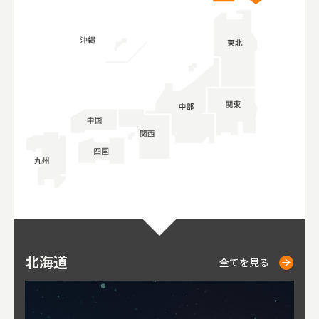
北海道
ニセコ
仁木
小樽
札幌
東
山
福
秋
全てを見る
全てを見る
全てを見る
全てを見る
全てを見る