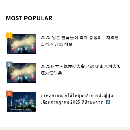
MOST POPULAR
2025 일본 불꽃놀이 축제 총정리｜지역별
일정과 장소 정보
2025日本人氣煙火大會14選 從東京到大阪
煙火任你選
7 เทศกาลดอกไม้ไฟสุดอลังการทั่วญี่ปุ่น
เดือนกรกฎาคม 2025 ที่ห้ามพลาด!