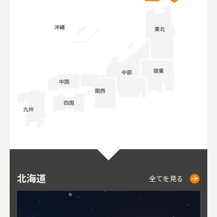
北海道
ニセコ
仁木
小樽
札幌
東
山
福
秋
全てを見る
全てを見る
全てを見る
全てを見る
全てを見る