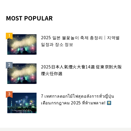
MOST POPULAR
2025 일본 불꽃놀이 축제 총정리｜지역별
일정과 장소 정보
2025日本人氣煙火大會14選 從東京到大阪
煙火任你選
7 เทศกาลดอกไม้ไฟสุดอลังการทั่วญี่ปุ่น
เดือนกรกฎาคม 2025 ที่ห้ามพลาด!