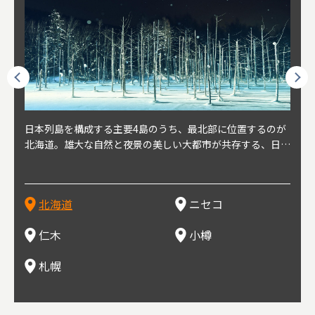
球王朝
日本列島を構成する主要4島のうち、最北部に位置するのが
北海道の西部に位置し、札幌や新千歳空港から約2時間の距
北海道の南西部に位置し、小樽から約30分の距離。上質な
北海道の西武に位置し、札幌駅から約30分の距離。19世紀
北海道の南西部に位置し、政治と経済の中心都市。最寄り空
東北
東北
日本
東北
り、今
北海道。雄大な自然と夜景の美しい大都市が共存する、日本
離にあるニセコ。日本を代表する国際的スノーリゾート地と
土と水と空気に囲まれた豊かな自然環境から果樹栽培が盛ん
～20世紀前半にかけて、貿易港やニシン漁の拠点として港
港は新千歳空港で、東京や大阪など、国内の主要都市や海外
らな
めと
方の
財が
す。美
屈指の人気観光地。道内には見どころが多数あり、行く度に
して外国人からも注目されている。人気の秘密は、雪質。世
な小さな町。さくらんぼ、ぶどう、ミニトマトなどが主に栽
を中心に繁栄。その当時に作られた建物や倉庫が今なおその
に路線を持つ。毎年2月に大通公園で開催される「さっぽろ
自然
山ス
会津
北三
源にも
新しい魅力に出会える場所です。新鮮魚介やジンギスカン、
界トップクラスの「パウダースノー」は、スキー初心者から
培されている。最近では、ワイナリーの発展により、食とワ
ままの姿で残っている小樽運河沿いは、北海道を代表する人
雪祭り」は、北海道の一大イベントとして世界的にも有名。
山海
近年
ター
今で
乳製品、ビールなど、グルメも必見！
上級者までを虜にし、リピーターが後を絶たない。魅力はそ
インが楽しめる町として人気が上がっている。隣の余市町と
気の観光スポット。漁港で栄えた小樽だからこそ、食べて欲
ラーメンをはじめ、ジンギスカン、スープカレーなど札幌を
むこ
氷。
を中
8年
北海道
ニセコ
れだけではなく、北海道ならではのグルメや温泉などが楽し
の共同のワインツーリズムは、ぶどう畑やワイン造りに触れ
しいのが新鮮な海産物を使用した寿司。小樽市内には100軒
代表するグルメや北海道ならではの新鮮な海鮮丼、寿司、農
寺、
側に
無形
め、旅行気分を味わえることも人気の理由。
、ワイン生産者と出会い、その土地の風土や文化を感じるこ
以上の寿司屋があり、寿司屋が並ぶ小樽寿司屋通りもある。
産物が楽しめる食の宝庫として知られる町。
写真
多方
って
仁木
小樽
とをできるとして注目されている。
米沢
も。
場ス
札幌