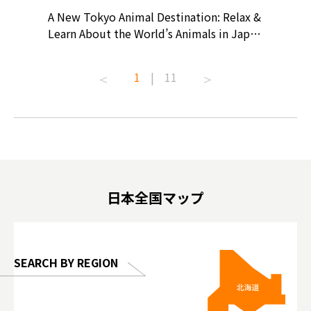
? At
A New Tokyo Animal Destination: Relax &
Shohei O
ollective
Learn About the World’s Animals in Japan
Products
ive art
#pr #japankuru #anitouch
Recomme
t capital.
#anitouchtokyodome #capybara
#pr #jap
1
|
11
lves this
#capybaracafe #animalcafe #tokyotrip
#kowa #s
#japantrip #카피바라 #애니터치 #아이와
#prewor
.com!
가볼만한곳 #도쿄여행 #가족여행 #東京旅
#tokyos
遊 #東京親子景點 #日本動物互動體驗 #水
일본이온음
biovortex
豚泡澡 #東京巨蛋城 #เที่ยวญี่ปุ่น2025 #ที่
와 #興和
 #artnews
เที่ยวครอบครัว #สวนสัตว์ในร่ม
能量 #運動飲品 
hibition
#TokyoDomeCity #anitouchtokyodome
ออกกำลังก
日本全国マップ
o, 2025,
#อาหารเสร
 Gallery
SEARCH BY REGION