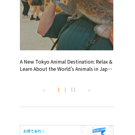
? At
A New Tokyo Animal Destination: Relax &
Shohei O
ollective
Learn About the World’s Animals in Japan
Products
ive art
#pr #japankuru #anitouch
Recomme
 capital.
#anitouchtokyodome #capybara
#pr #jap
1
|
11
ves this
#capybaracafe #animalcafe #tokyotrip
#kowa #s
#japantrip #카피바라 #애니터치 #아이와
#prework
com!
가볼만한곳 #도쿄여행 #가족여행 #東京旅
#tokyosh
遊 #東京親子景點 #日本動物互動體驗 #水
일본이온음
iovortex
豚泡澡 #東京巨蛋城 #เที่ยวญี่ปุ่น2025 #ที่
와 #興和
 #artnews
เที่ยวครอบครัว #สวนสัตว์ในร่ม
能量 #運動飲品 
お得であれ！
ibition
#TokyoDomeCity #anitouchtokyodome
ออกกำลังก