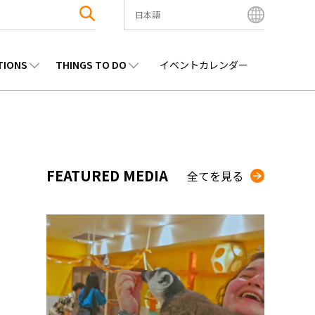
日本語
English
Bahasa Indonesia
TIONS
THINGS TO DO
イベントカレンダー
Français
한국어
エンタメ
九州
観光
沖縄
中文简体
中文繁體
ไทย
FEATURED MEDIA
全てを見る
Tiếng Việt
日本語