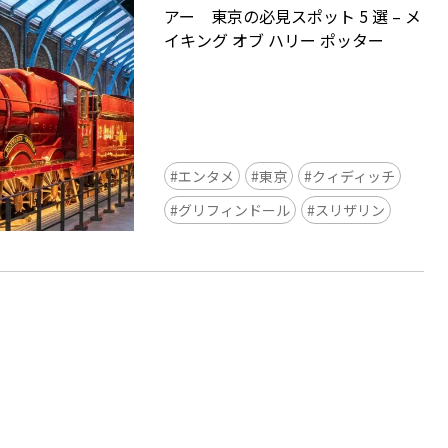
アー 東京の必見スポット 5 選 – メ
イキング オブ ハリー ポッター
エンタメ
東京
クィディッチ
Ready to see TeamLab in Kyoto!
グリフィンドール
スリザリン
TeamLab Biovortex Kyoto, the c
is taking their acclaimed immers
and bringing it to Japan's ancient
We can't wait to see it for oursel
autumn!
>> Find out more at Japankuru.
(link in bio)
#japankuru #teamlab #teamlabb
#kyoto #kyototrip #japantravel
Photos courtesy of teamLab, Exh