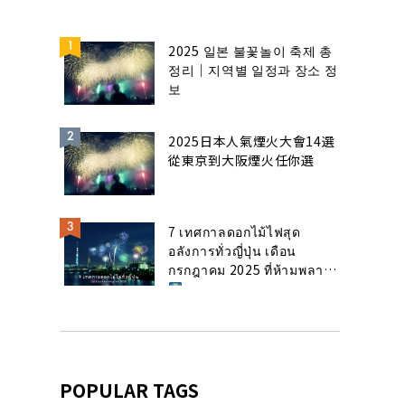
2025 일본 불꽃놀이 축제 총
정리｜지역별 일정과 장소 정
보
2025日本人氣煙火大會14選
從東京到大阪煙火任你選
7 เทศกาลดอกไม้ไฟสุด
อลังการทั่วญี่ปุ่น เดือน
กรกฎาคม 2025 ที่ห้ามพลาด!
POPULAR TAGS