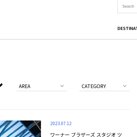
DESTINA
国
食
東北
宿泊
関東
中国
海道
買い物
中部
文化
関西
四国
ル
AREA
CATEGORY
2023.07.12
ワーナー ブラザーズ スタジオ ツ