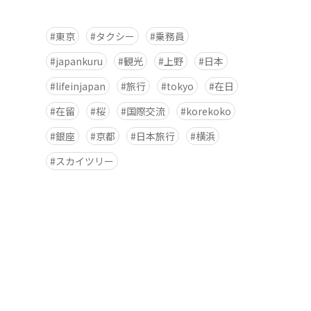
東京
タクシー
乗務員
japankuru
観光
上野
日本
lifeinjapan
旅行
tokyo
在日
在留
桜
国際交流
korekoko
銀座
京都
日本旅行
横浜
スカイツリー