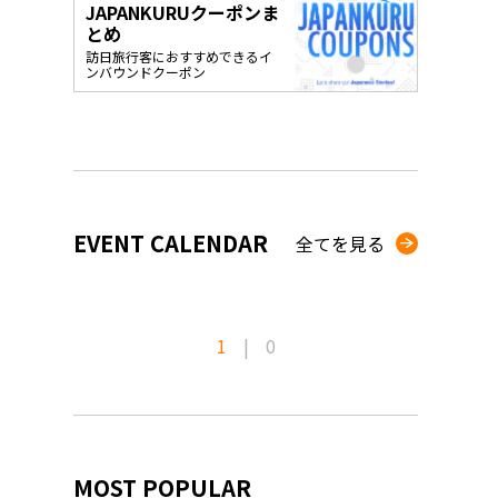
JAPANKURUクーポンま
o, 2025,
#อาหารเสริ
とめ
Gallery
訪日旅行客におすすめできるイ
ンバウンドクーポン
EVENT CALENDAR
全てを見る
1
|
0
MOST POPULAR