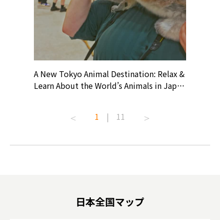
? At
A New Tokyo Animal Destination: Relax &
Shohei O
ollective
Learn About the World’s Animals in Japan
Products
ive art
#pr #japankuru #anitouch
Recomme
t capital.
#anitouchtokyodome #capybara
#pr #jap
1
|
11
lves this
#capybaracafe #animalcafe #tokyotrip
#kowa #s
#japantrip #카피바라 #애니터치 #아이와
#prewor
.com!
가볼만한곳 #도쿄여행 #가족여행 #東京旅
#tokyos
遊 #東京親子景點 #日本動物互動體驗 #水
일본이온음
biovortex
豚泡澡 #東京巨蛋城 #เที่ยวญี่ปุ่น2025 #ที่
와 #興和
 #artnews
เที่ยวครอบครัว #สวนสัตว์ในร่ม
能量 #運動飲品 
hibition
#TokyoDomeCity #anitouchtokyodome
ออกกำลังก
日本全国マップ
o, 2025,
#อาหารเสร
 Gallery