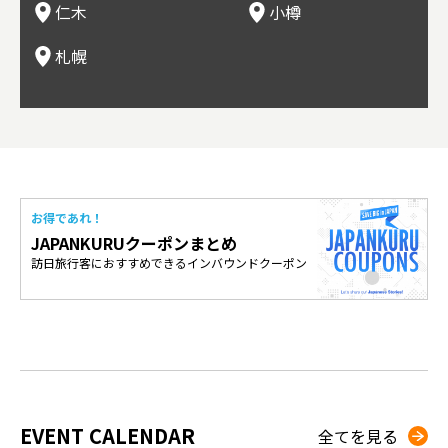
仁木
小樽
とをできるとして注目されている。
米沢
も。
場ス
札幌
お得であれ！
JAPANKURUクーポンまとめ
訪日旅行客におすすめできるインバウンドクーポン
EVENT CALENDAR
全てを見る