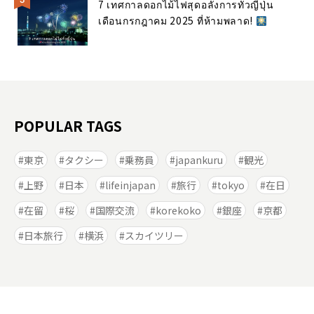
7 เทศกาลดอกไม้ไฟสุดอลังการทั่วญี่ปุ่น
เดือนกรกฎาคม 2025 ที่ห้ามพลาด!
POPULAR TAGS
東京
タクシー
乗務員
japankuru
観光
上野
日本
lifeinjapan
旅行
tokyo
在日
在留
桜
国際交流
korekoko
銀座
京都
日本旅行
横浜
スカイツリー