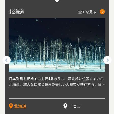
北海道
ニセコ
仁木
小樽
札幌
東
山
福
秋
全てを見る
全てを見る
全てを見る
全てを見る
全てを見る
球王朝
日本列島を構成する主要4島のうち、最北部に位置するのが
北海道の西部に位置し、札幌や新千歳空港から約2時間の距
北海道の南西部に位置し、小樽から約30分の距離。上質な
北海道の西武に位置し、札幌駅から約30分の距離。19世紀
北海道の南西部に位置し、政治と経済の中心都市。最寄り空
東北
東北
日本
東北
り、今
北海道。雄大な自然と夜景の美しい大都市が共存する、日本
離にあるニセコ。日本を代表する国際的スノーリゾート地と
土と水と空気に囲まれた豊かな自然環境から果樹栽培が盛ん
～20世紀前半にかけて、貿易港やニシン漁の拠点として港
港は新千歳空港で、東京や大阪など、国内の主要都市や海外
らな
めと
方の
財が
す。美
屈指の人気観光地。道内には見どころが多数あり、行く度に
して外国人からも注目されている。人気の秘密は、雪質。世
な小さな町。さくらんぼ、ぶどう、ミニトマトなどが主に栽
を中心に繁栄。その当時に作られた建物や倉庫が今なおその
に路線を持つ。毎年2月に大通公園で開催される「さっぽろ
自然
山ス
会津
北三
源にも
新しい魅力に出会える場所です。新鮮魚介やジンギスカン、
界トップクラスの「パウダースノー」は、スキー初心者から
培されている。最近では、ワイナリーの発展により、食とワ
ままの姿で残っている小樽運河沿いは、北海道を代表する人
雪祭り」は、北海道の一大イベントとして世界的にも有名。
山海
近年
ター
今で
乳製品、ビールなど、グルメも必見！
上級者までを虜にし、リピーターが後を絶たない。魅力はそ
インが楽しめる町として人気が上がっている。隣の余市町と
気の観光スポット。漁港で栄えた小樽だからこそ、食べて欲
ラーメンをはじめ、ジンギスカン、スープカレーなど札幌を
むこ
氷。
を中
8年
北海道
ニセコ
れだけではなく、北海道ならではのグルメや温泉などが楽し
の共同のワインツーリズムは、ぶどう畑やワイン造りに触れ
しいのが新鮮な海産物を使用した寿司。小樽市内には100軒
代表するグルメや北海道ならではの新鮮な海鮮丼、寿司、農
寺、
側に
無形
め、旅行気分を味わえることも人気の理由。
、ワイン生産者と出会い、その土地の風土や文化を感じるこ
以上の寿司屋があり、寿司屋が並ぶ小樽寿司屋通りもある。
産物が楽しめる食の宝庫として知られる町。
写真
多方
って