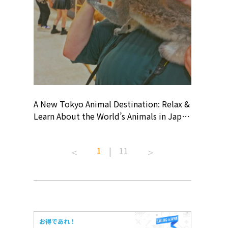
? At
A New Tokyo Animal Destination: Relax &
Shohei O
ollective
Learn About the World’s Animals in Japan
Products
ive art
#pr #japankuru #anitouch
Recomme
 capital.
#anitouchtokyodome #capybara
#pr #jap
1
|
11
ves this
#capybaracafe #animalcafe #tokyotrip
#kowa #s
#japantrip #카피바라 #애니터치 #아이와
#prework
com!
가볼만한곳 #도쿄여행 #가족여행 #東京旅
#tokyosh
遊 #東京親子景點 #日本動物互動體驗 #水
일본이온음
iovortex
豚泡澡 #東京巨蛋城 #เที่ยวญี่ปุ่น2025 #ที่
와 #興和
 #artnews
เที่ยวครอบครัว #สวนสัตว์ในร่ม
能量 #運動飲品 
お得であれ！
ibition
#TokyoDomeCity #anitouchtokyodome
ออกกำลังก