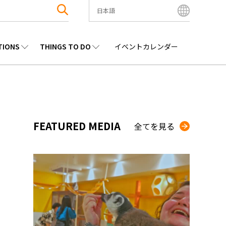
日本語
English
Bahasa Indonesia
TIONS
THINGS TO DO
イベントカレンダー
Français
한국어
エンタメ
九州
観光
沖縄
中文简体
中文繁體
ไทย
FEATURED MEDIA
全てを見る
Tiếng Việt
日本語