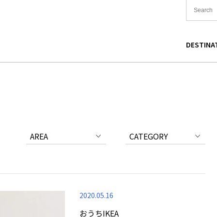
DESTINA
国
食
東北
宿泊
関東
中国
海道
買い物
中部
文化
関西
四国
AREA
CATEGORY
2020.05.16
おうちIKEA