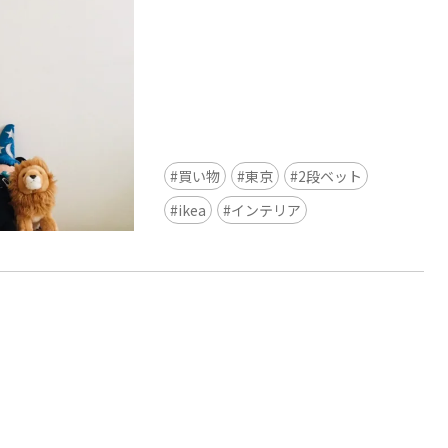
買い物
東京
2段ベット
Ready to see TeamLab in Kyoto!
ikea
インテリア
TeamLab Biovortex Kyoto, the c
is taking their acclaimed immers
and bringing it to Japan's ancient
We can't wait to see it for oursel
autumn!
>> Find out more at Japankuru.
(link in bio)
#japankuru #teamlab #teamlabb
#kyoto #kyototrip #japantravel
Photos courtesy of teamLab, Exh