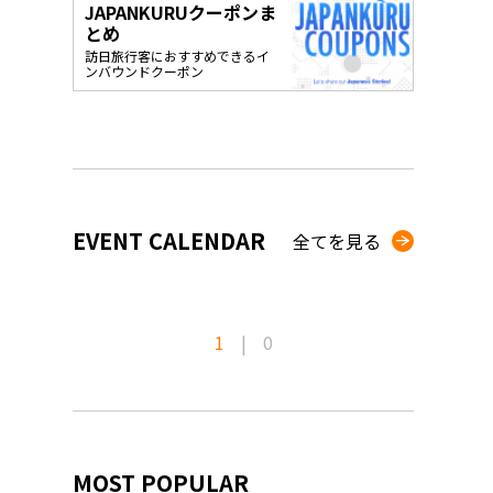
JAPANKURUクーポンま
o, 2025,
#อาหารเสริ
とめ
Gallery
訪日旅行客におすすめできるイ
ンバウンドクーポン
EVENT CALENDAR
全てを見る
1
|
0
MOST POPULAR