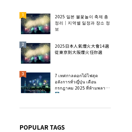
2025 일본 불꽃놀이 축제 총
정리｜지역별 일정과 장소 정
보
2025日本人氣煙火大會14選
從東京到大阪煙火任你選
7 เทศกาลดอกไม้ไฟสุด
อลังการทั่วญี่ปุ่น เดือน
กรกฎาคม 2025 ที่ห้ามพลาด!
POPULAR TAGS