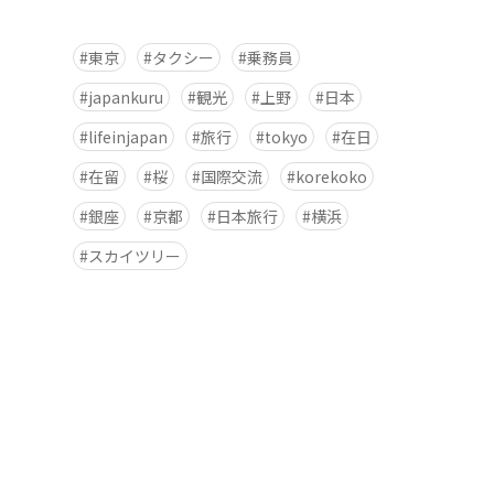
東京
タクシー
乗務員
japankuru
観光
上野
日本
lifeinjapan
旅行
tokyo
在日
在留
桜
国際交流
korekoko
銀座
京都
日本旅行
横浜
スカイツリー