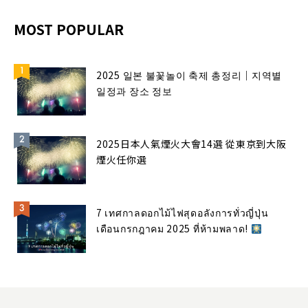
MOST POPULAR
2025 일본 불꽃놀이 축제 총정리｜지역별
일정과 장소 정보
2025日本人氣煙火大會14選 從東京到大阪
煙火任你選
7 เทศกาลดอกไม้ไฟสุดอลังการทั่วญี่ปุ่น
เดือนกรกฎาคม 2025 ที่ห้ามพลาด!