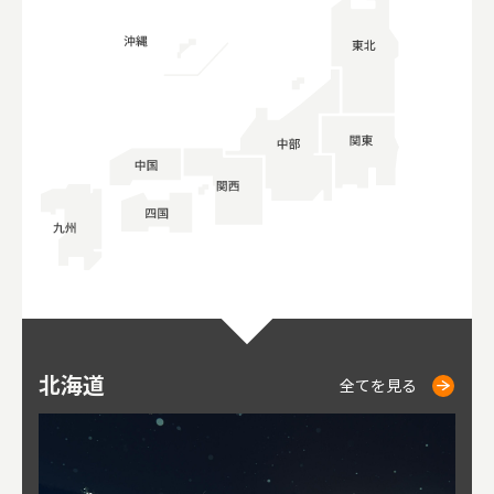
北海道
ニセコ
仁木
小樽
札幌
東
山
福
秋
全てを見る
全てを見る
全てを見る
全てを見る
全てを見る