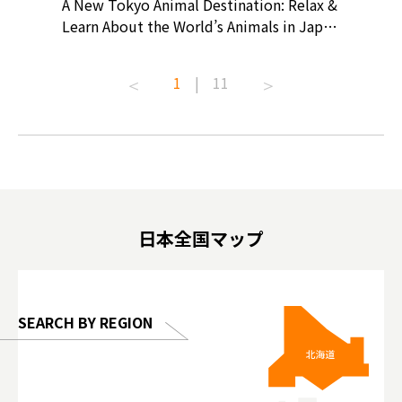
? At
A New Tokyo Animal Destination: Relax &
Shohei O
ollective
Learn About the World’s Animals in Japan
Products
ive art
#pr #japankuru #anitouch
Recomme
t capital.
#anitouchtokyodome #capybara
#pr #jap
1
|
11
lves this
#capybaracafe #animalcafe #tokyotrip
#kowa #s
#japantrip #카피바라 #애니터치 #아이와
#prewor
.com!
가볼만한곳 #도쿄여행 #가족여행 #東京旅
#tokyos
遊 #東京親子景點 #日本動物互動體驗 #水
일본이온음
biovortex
豚泡澡 #東京巨蛋城 #เที่ยวญี่ปุ่น2025 #ที่
와 #興和
 #artnews
เที่ยวครอบครัว #สวนสัตว์ในร่ม
能量 #運動飲品 
hibition
#TokyoDomeCity #anitouchtokyodome
ออกกำลังก
日本全国マップ
o, 2025,
#อาหารเสร
 Gallery
SEARCH BY REGION