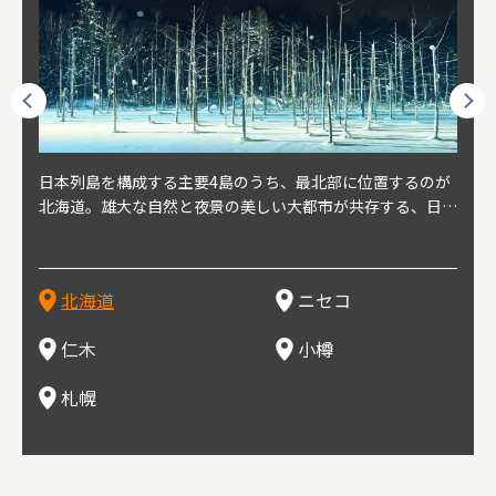
球王朝
日本列島を構成する主要4島のうち、最北部に位置するのが
北海道の西部に位置し、札幌や新千歳空港から約2時間の距
北海道の南西部に位置し、小樽から約30分の距離。上質な
北海道の西武に位置し、札幌駅から約30分の距離。19世紀
北海道の南西部に位置し、政治と経済の中心都市。最寄り空
東北
東北
日本
東北
り、今
北海道。雄大な自然と夜景の美しい大都市が共存する、日本
離にあるニセコ。日本を代表する国際的スノーリゾート地と
土と水と空気に囲まれた豊かな自然環境から果樹栽培が盛ん
～20世紀前半にかけて、貿易港やニシン漁の拠点として港
港は新千歳空港で、東京や大阪など、国内の主要都市や海外
らな
めと
方の
財が
す。美
屈指の人気観光地。道内には見どころが多数あり、行く度に
して外国人からも注目されている。人気の秘密は、雪質。世
な小さな町。さくらんぼ、ぶどう、ミニトマトなどが主に栽
を中心に繁栄。その当時に作られた建物や倉庫が今なおその
に路線を持つ。毎年2月に大通公園で開催される「さっぽろ
自然
山ス
会津
北三
源にも
新しい魅力に出会える場所です。新鮮魚介やジンギスカン、
界トップクラスの「パウダースノー」は、スキー初心者から
培されている。最近では、ワイナリーの発展により、食とワ
ままの姿で残っている小樽運河沿いは、北海道を代表する人
雪祭り」は、北海道の一大イベントとして世界的にも有名。
山海
近年
ター
今で
乳製品、ビールなど、グルメも必見！
上級者までを虜にし、リピーターが後を絶たない。魅力はそ
インが楽しめる町として人気が上がっている。隣の余市町と
気の観光スポット。漁港で栄えた小樽だからこそ、食べて欲
ラーメンをはじめ、ジンギスカン、スープカレーなど札幌を
むこ
氷。
を中
8年
北海道
ニセコ
れだけではなく、北海道ならではのグルメや温泉などが楽し
の共同のワインツーリズムは、ぶどう畑やワイン造りに触れ
しいのが新鮮な海産物を使用した寿司。小樽市内には100軒
代表するグルメや北海道ならではの新鮮な海鮮丼、寿司、農
寺、
側に
無形
め、旅行気分を味わえることも人気の理由。
、ワイン生産者と出会い、その土地の風土や文化を感じるこ
以上の寿司屋があり、寿司屋が並ぶ小樽寿司屋通りもある。
産物が楽しめる食の宝庫として知られる町。
写真
多方
って
仁木
小樽
とをできるとして注目されている。
米沢
も。
場ス
札幌