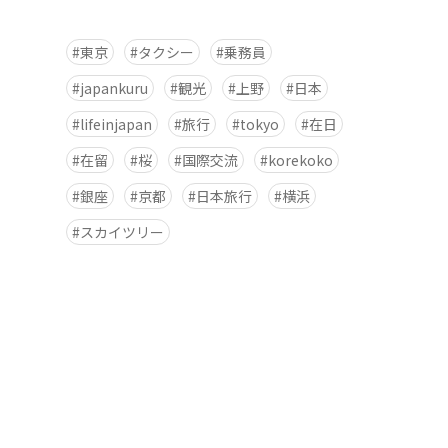
東京
タクシー
乗務員
japankuru
観光
上野
日本
lifeinjapan
旅行
tokyo
在日
在留
桜
国際交流
korekoko
銀座
京都
日本旅行
横浜
スカイツリー