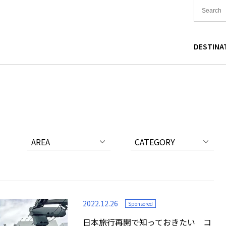
DESTINA
国
食
東北
宿泊
関東
中国
海道
買い物
中部
文化
関西
四国
AREA
CATEGORY
2022.12.26
Sponsored
日本旅行再開で知っておきたい コ