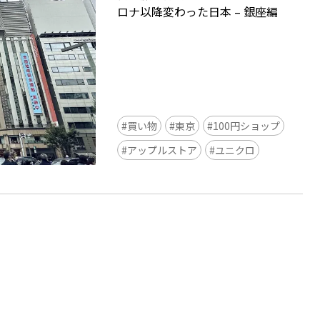
ロナ以降変わった日本 – 銀座編
買い物
東京
100円ショップ
Ready to see TeamLab in Kyoto!
アップルストア
ユニクロ
TeamLab Biovortex Kyoto, the c
is taking their acclaimed immers
and bringing it to Japan's ancient
We can't wait to see it for oursel
autumn!
>> Find out more at Japankuru.
(link in bio)
#japankuru #teamlab #teamlabb
#kyoto #kyototrip #japantravel
Photos courtesy of teamLab, Exh