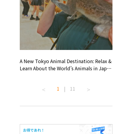
? At
A New Tokyo Animal Destination: Relax &
Shohei O
ollective
Learn About the World’s Animals in Japan
Products
ive art
#pr #japankuru #anitouch
Recomme
 capital.
#anitouchtokyodome #capybara
#pr #jap
1
|
11
ves this
#capybaracafe #animalcafe #tokyotrip
#kowa #s
#japantrip #카피바라 #애니터치 #아이와
#prework
com!
가볼만한곳 #도쿄여행 #가족여행 #東京旅
#tokyosh
遊 #東京親子景點 #日本動物互動體驗 #水
일본이온음
iovortex
豚泡澡 #東京巨蛋城 #เที่ยวญี่ปุ่น2025 #ที่
와 #興和
 #artnews
เที่ยวครอบครัว #สวนสัตว์ในร่ม
能量 #運動飲品 
お得であれ！
ibition
#TokyoDomeCity #anitouchtokyodome
ออกกำลังก