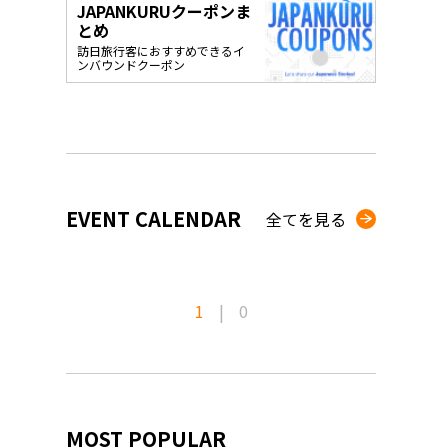
JAPANKURUクーポンま
o, 2025,
#อาหารเสริ
とめ
Gallery
訪日旅行客におすすめできるイ
ンバウンドクーポン
EVENT CALENDAR
全てを見る
1
|
0
MOST POPULAR