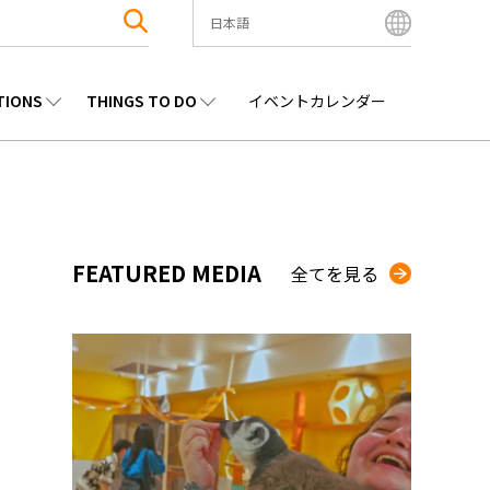
日本語
English
Bahasa Indonesia
TIONS
THINGS TO DO
イベントカレンダー
Français
한국어
エンタメ
九州
観光
沖縄
中文简体
中文繁體
ไทย
FEATURED MEDIA
全てを見る
Tiếng Việt
日本語