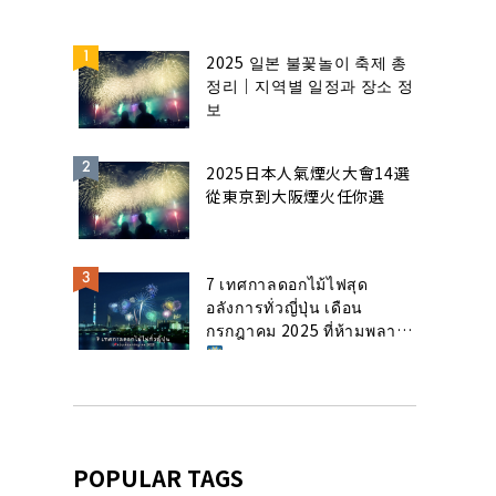
2025 일본 불꽃놀이 축제 총
정리｜지역별 일정과 장소 정
보
2025日本人氣煙火大會14選
從東京到大阪煙火任你選
7 เทศกาลดอกไม้ไฟสุด
อลังการทั่วญี่ปุ่น เดือน
กรกฎาคม 2025 ที่ห้ามพลาด!
POPULAR TAGS