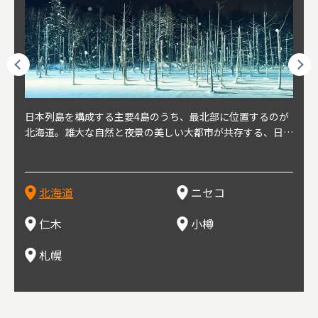
球王朝
日本列島を構成する主要4島のうち、最北部に位置するのが
北海道の西部に位置し、札幌や新千歳空港から約2時間の距
北海道の南西部に位置し、小樽から約30分の距離。上質な
北海道の西武に位置し、札幌駅から約30分の距離。19世紀
北海道の南西部に位置し、政治と経済の中心都市。最寄り空
東北
東北
日本
東北
り、今
北海道。雄大な自然と夜景の美しい大都市が共存する、日本
離にあるニセコ。日本を代表する国際的スノーリゾート地と
土と水と空気に囲まれた豊かな自然環境から果樹栽培が盛ん
～20世紀前半にかけて、貿易港やニシン漁の拠点として港
港は新千歳空港で、東京や大阪など、国内の主要都市や海外
らな
めと
方の
財が
す。美
屈指の人気観光地。道内には見どころが多数あり、行く度に
して外国人からも注目されている。人気の秘密は、雪質。世
な小さな町。さくらんぼ、ぶどう、ミニトマトなどが主に栽
を中心に繁栄。その当時に作られた建物や倉庫が今なおその
に路線を持つ。毎年2月に大通公園で開催される「さっぽろ
自然
山ス
会津
北三
源にも
新しい魅力に出会える場所です。新鮮魚介やジンギスカン、
界トップクラスの「パウダースノー」は、スキー初心者から
培されている。最近では、ワイナリーの発展により、食とワ
ままの姿で残っている小樽運河沿いは、北海道を代表する人
雪祭り」は、北海道の一大イベントとして世界的にも有名。
山海
近年
ター
今で
乳製品、ビールなど、グルメも必見！
上級者までを虜にし、リピーターが後を絶たない。魅力はそ
インが楽しめる町として人気が上がっている。隣の余市町と
気の観光スポット。漁港で栄えた小樽だからこそ、食べて欲
ラーメンをはじめ、ジンギスカン、スープカレーなど札幌を
むこ
氷。
を中
8年
北海道
ニセコ
れだけではなく、北海道ならではのグルメや温泉などが楽し
の共同のワインツーリズムは、ぶどう畑やワイン造りに触れ
しいのが新鮮な海産物を使用した寿司。小樽市内には100軒
代表するグルメや北海道ならではの新鮮な海鮮丼、寿司、農
寺、
側に
無形
め、旅行気分を味わえることも人気の理由。
、ワイン生産者と出会い、その土地の風土や文化を感じるこ
以上の寿司屋があり、寿司屋が並ぶ小樽寿司屋通りもある。
産物が楽しめる食の宝庫として知られる町。
写真
多方
って
仁木
小樽
とをできるとして注目されている。
米沢
も。
場ス
札幌