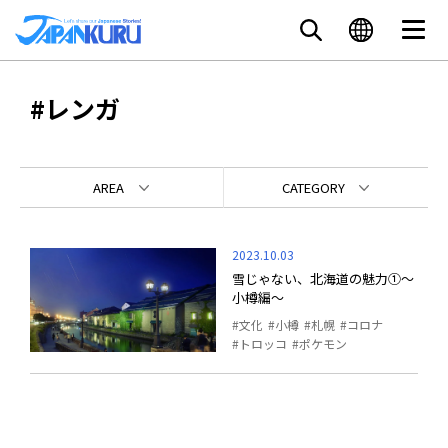
#レンガ
AREA
CATEGORY
2023.10.03
雪じゃない、北海道の魅力①～
小樽編～
文化
小樽
札幌
コロナ
トロッコ
ポケモン