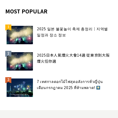
MOST POPULAR
2025 일본 불꽃놀이 축제 총정리｜지역별
일정과 장소 정보
2025日本人氣煙火大會14選 從東京到大阪
煙火任你選
7 เทศกาลดอกไม้ไฟสุดอลังการทั่วญี่ปุ่น
เดือนกรกฎาคม 2025 ที่ห้ามพลาด!