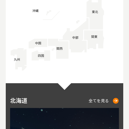
北海道
ニセコ
仁木
小樽
札幌
東
山
福
秋
全てを見る
全てを見る
全てを見る
全てを見る
全てを見る