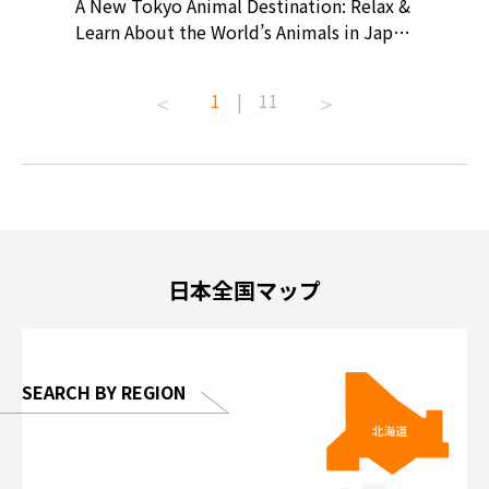
? At
A New Tokyo Animal Destination: Relax &
Shohei O
ollective
Learn About the World’s Animals in Japan
Products
ive art
#pr #japankuru #anitouch
Recomme
t capital.
#anitouchtokyodome #capybara
#pr #jap
1
|
11
lves this
#capybaracafe #animalcafe #tokyotrip
#kowa #s
#japantrip #카피바라 #애니터치 #아이와
#prewor
.com!
가볼만한곳 #도쿄여행 #가족여행 #東京旅
#tokyos
遊 #東京親子景點 #日本動物互動體驗 #水
일본이온음
biovortex
豚泡澡 #東京巨蛋城 #เที่ยวญี่ปุ่น2025 #ที่
와 #興和
 #artnews
เที่ยวครอบครัว #สวนสัตว์ในร่ม
能量 #運動飲品 
hibition
#TokyoDomeCity #anitouchtokyodome
ออกกำลังก
日本全国マップ
o, 2025,
#อาหารเสร
 Gallery
SEARCH BY REGION