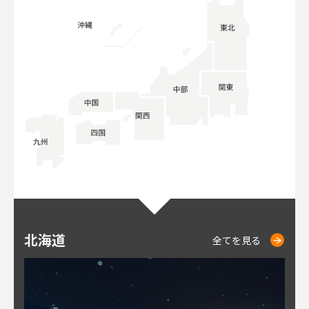
北海道
ニセコ
仁木
小樽
札幌
東
山
福
秋
全てを見る
全てを見る
全てを見る
全てを見る
全てを見る