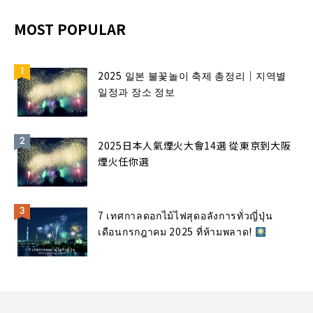
MOST POPULAR
2025 일본 불꽃놀이 축제 총정리｜지역별
일정과 장소 정보
2025日本人氣煙火大會14選 從東京到大阪
煙火任你選
7 เทศกาลดอกไม้ไฟสุดอลังการทั่วญี่ปุ่น
เดือนกรกฎาคม 2025 ที่ห้ามพลาด!