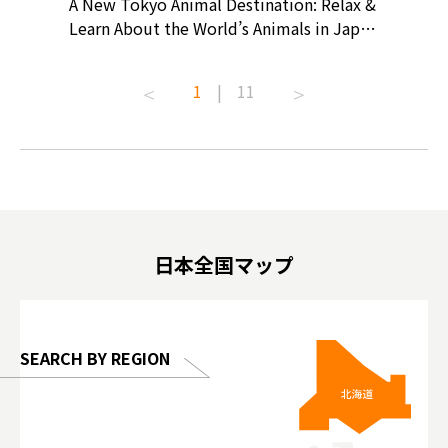
? At
A New Tokyo Animal Destination: Relax &
Shohei O
ollective
Learn About the World’s Animals in Japan
Products
ive art
#pr #japankuru #anitouch
Recomme
t capital.
#anitouchtokyodome #capybara
#pr #jap
1
|
11
lves this
#capybaracafe #animalcafe #tokyotrip
#kowa #s
#japantrip #카피바라 #애니터치 #아이와
#prewor
.com!
가볼만한곳 #도쿄여행 #가족여행 #東京旅
#tokyos
遊 #東京親子景點 #日本動物互動體驗 #水
일본이온음
biovortex
豚泡澡 #東京巨蛋城 #เที่ยวญี่ปุ่น2025 #ที่
와 #興和
 #artnews
เที่ยวครอบครัว #สวนสัตว์ในร่ม
能量 #運動飲品 
hibition
#TokyoDomeCity #anitouchtokyodome
ออกกำลังก
日本全国マップ
o, 2025,
#อาหารเสร
 Gallery
SEARCH BY REGION