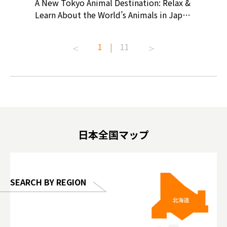
? At
A New Tokyo Animal Destination: Relax &
Shohei O
ollective
Learn About the World’s Animals in Japan
Products
ive art
#pr #japankuru #anitouch
Recomme
t capital.
#anitouchtokyodome #capybara
#pr #jap
1
|
11
lves this
#capybaracafe #animalcafe #tokyotrip
#kowa #s
#japantrip #카피바라 #애니터치 #아이와
#prewor
.com!
가볼만한곳 #도쿄여행 #가족여행 #東京旅
#tokyos
遊 #東京親子景點 #日本動物互動體驗 #水
일본이온음
biovortex
豚泡澡 #東京巨蛋城 #เที่ยวญี่ปุ่น2025 #ที่
와 #興和
 #artnews
เที่ยวครอบครัว #สวนสัตว์ในร่ม
能量 #運動飲品 
hibition
#TokyoDomeCity #anitouchtokyodome
ออกกำลังก
日本全国マップ
o, 2025,
#อาหารเสร
 Gallery
SEARCH BY REGION