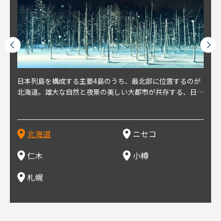
球王朝
日本列島を構成する主要4島のうち、最北部に位置するのが
北海道の西部に位置し、札幌や新千歳空港から約2時間の距
北海道の南西部に位置し、小樽から約30分の距離。上質な
北海道の西武に位置し、札幌駅から約30分の距離。19世紀
北海道の南西部に位置し、政治と経済の中心都市。最寄り空
東北
東北
日本
東北
り、今
北海道。雄大な自然と夜景の美しい大都市が共存する、日本
離にあるニセコ。日本を代表する国際的スノーリゾート地と
土と水と空気に囲まれた豊かな自然環境から果樹栽培が盛ん
～20世紀前半にかけて、貿易港やニシン漁の拠点として港
港は新千歳空港で、東京や大阪など、国内の主要都市や海外
らな
めと
方の
財が
す。美
屈指の人気観光地。道内には見どころが多数あり、行く度に
して外国人からも注目されている。人気の秘密は、雪質。世
な小さな町。さくらんぼ、ぶどう、ミニトマトなどが主に栽
を中心に繁栄。その当時に作られた建物や倉庫が今なおその
に路線を持つ。毎年2月に大通公園で開催される「さっぽろ
自然
山ス
会津
北三
源にも
新しい魅力に出会える場所です。新鮮魚介やジンギスカン、
界トップクラスの「パウダースノー」は、スキー初心者から
培されている。最近では、ワイナリーの発展により、食とワ
ままの姿で残っている小樽運河沿いは、北海道を代表する人
雪祭り」は、北海道の一大イベントとして世界的にも有名。
山海
近年
ター
今で
乳製品、ビールなど、グルメも必見！
上級者までを虜にし、リピーターが後を絶たない。魅力はそ
インが楽しめる町として人気が上がっている。隣の余市町と
気の観光スポット。漁港で栄えた小樽だからこそ、食べて欲
ラーメンをはじめ、ジンギスカン、スープカレーなど札幌を
むこ
氷。
を中
8年
北海道
ニセコ
れだけではなく、北海道ならではのグルメや温泉などが楽し
の共同のワインツーリズムは、ぶどう畑やワイン造りに触れ
しいのが新鮮な海産物を使用した寿司。小樽市内には100軒
代表するグルメや北海道ならではの新鮮な海鮮丼、寿司、農
寺、
側に
無形
め、旅行気分を味わえることも人気の理由。
、ワイン生産者と出会い、その土地の風土や文化を感じるこ
以上の寿司屋があり、寿司屋が並ぶ小樽寿司屋通りもある。
産物が楽しめる食の宝庫として知られる町。
写真
多方
って
仁木
小樽
とをできるとして注目されている。
米沢
も。
場ス
札幌