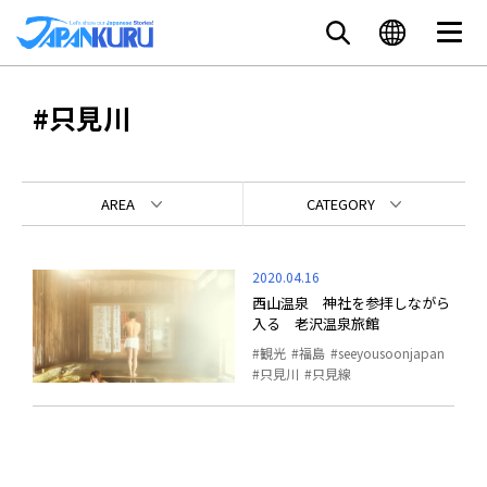
#只見川
AREA
CATEGORY
2020.04.16
西山温泉 神社を参拝しながら
入る 老沢温泉旅館
観光
福島
seeyousoonjapan
只見川
只見線