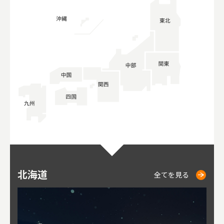
北海道
ニセコ
仁木
小樽
札幌
東
山
福
秋
全てを見る
全てを見る
全てを見る
全てを見る
全てを見る