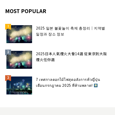
MOST POPULAR
2025 일본 불꽃놀이 축제 총정리｜지역별
일정과 장소 정보
2025日本人氣煙火大會14選 從東京到大阪
煙火任你選
7 เทศกาลดอกไม้ไฟสุดอลังการทั่วญี่ปุ่น
เดือนกรกฎาคม 2025 ที่ห้ามพลาด!