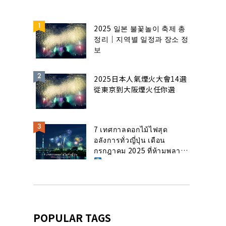
2025 일본 불꽃놀이 축제 총
정리｜지역별 일정과 장소 정
보
2025日本人氣煙火大會14選
從東京到大阪煙火任你選
7 เทศกาลดอกไม้ไฟสุด
อลังการทั่วญี่ปุ่น เดือน
กรกฎาคม 2025 ที่ห้ามพลาด!
POPULAR TAGS