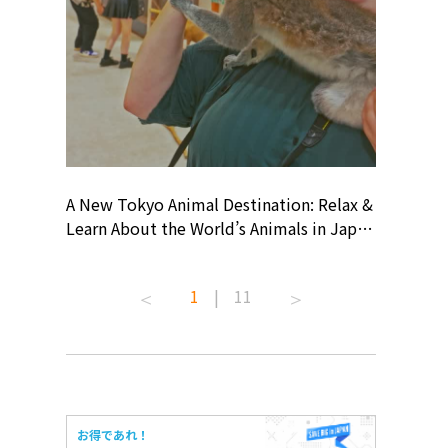
? At
A New Tokyo Animal Destination: Relax &
Shohei O
ollective
Learn About the World’s Animals in Japan
Products
ive art
#pr #japankuru #anitouch
Recomme
 capital.
#anitouchtokyodome #capybara
#pr #jap
1
|
11
ves this
#capybaracafe #animalcafe #tokyotrip
#kowa #s
#japantrip #카피바라 #애니터치 #아이와
#prework
com!
가볼만한곳 #도쿄여행 #가족여행 #東京旅
#tokyosh
遊 #東京親子景點 #日本動物互動體驗 #水
일본이온음
iovortex
豚泡澡 #東京巨蛋城 #เที่ยวญี่ปุ่น2025 #ที่
와 #興和
 #artnews
เที่ยวครอบครัว #สวนสัตว์ในร่ม
能量 #運動飲品 
お得であれ！
ibition
#TokyoDomeCity #anitouchtokyodome
ออกกำลังก