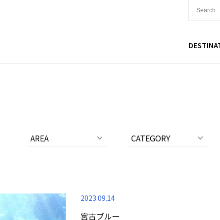
DESTINA
国
食
東北
宿泊
関東
中国
海道
買い物
中部
文化
関西
四国
AREA
CATEGORY
2023.09.14
宮古ブルー