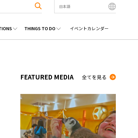
日本語
English
Bahasa Indonesia
TIONS
THINGS TO DO
イベントカレンダー
Français
한국어
エンタメ
九州
観光
沖縄
中文简体
中文繁體
ไทย
FEATURED MEDIA
全てを見る
Tiếng Việt
日本語