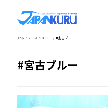
全
Top
/
ALL ARTICLES
/
#宮古ブルー
北
#宮古ブルー