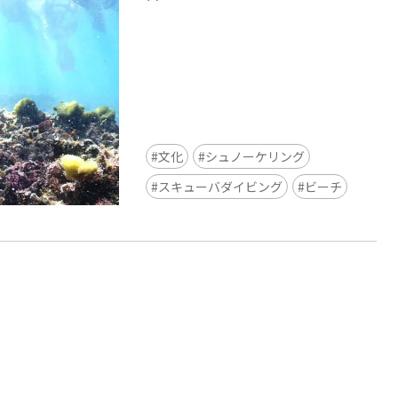
文化
シュノーケリング
Ready to see TeamLab in Kyoto!
スキューバダイビング
ビーチ
TeamLab Biovortex Kyoto, the c
is taking their acclaimed immers
and bringing it to Japan's ancient
We can't wait to see it for oursel
autumn!
>> Find out more at Japankuru.
(link in bio)
#japankuru #teamlab #teamlabb
#kyoto #kyototrip #japantravel
Photos courtesy of teamLab, Exh