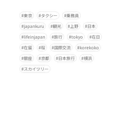
東京
タクシー
乗務員
japankuru
観光
上野
日本
lifeinjapan
旅行
tokyo
在日
在留
桜
国際交流
korekoko
銀座
京都
日本旅行
横浜
スカイツリー