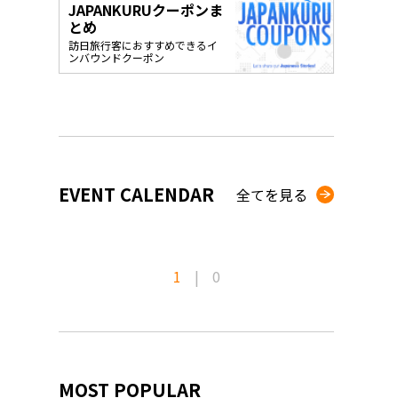
JAPANKURUクーポンま
o, 2025,
#อาหารเสริ
とめ
Gallery
訪日旅行客におすすめできるイ
ンバウンドクーポン
EVENT CALENDAR
全てを見る
1
|
0
MOST POPULAR