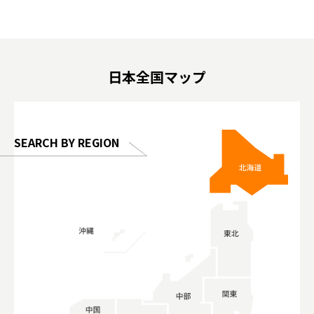
遊 #東京親子景點 #日本動物互動體驗 #水
일본이온음
biovortex
豚泡澡 #東京巨蛋城 #เที่ยวญี่ปุ่น2025 #ที่
와 #興和
 #artnews
เที่ยวครอบครัว #สวนสัตว์ในร่ม
能量 #運動飲品 
hibition
#TokyoDomeCity #anitouchtokyodome
ออกกำลังก
日本全国マップ
o, 2025,
#อาหารเสร
 Gallery
SEARCH BY REGION