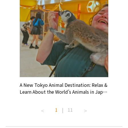
? At
A New Tokyo Animal Destination: Relax &
Shohei O
ollective
Learn About the World’s Animals in Japan
Products
ive art
#pr #japankuru #anitouch
Recomme
t capital.
#anitouchtokyodome #capybara
#pr #jap
1
|
11
lves this
#capybaracafe #animalcafe #tokyotrip
#kowa #s
#japantrip #카피바라 #애니터치 #아이와
#prewor
.com!
가볼만한곳 #도쿄여행 #가족여행 #東京旅
#tokyos