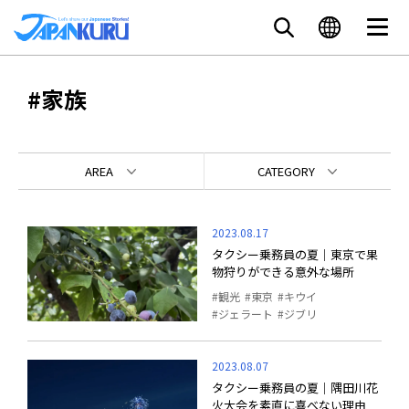
#家族
AREA
CATEGORY
2023.08.17
タクシー乗務員の夏｜東京で果
物狩りができる意外な場所
観光
東京
キウイ
ジェラート
ジブリ
2023.08.07
タクシー乗務員の夏｜隅田川花
火大会を素直に喜べない理由