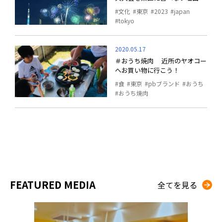
文化
東京
2023
japan
tokyo
2020.05.17
＃おうち焼肉 近所のヤオコー
へお買い物に行こう！
食
東京
pbブランド
おうち
おうち焼肉
FEATURED MEDIA
全てを見る