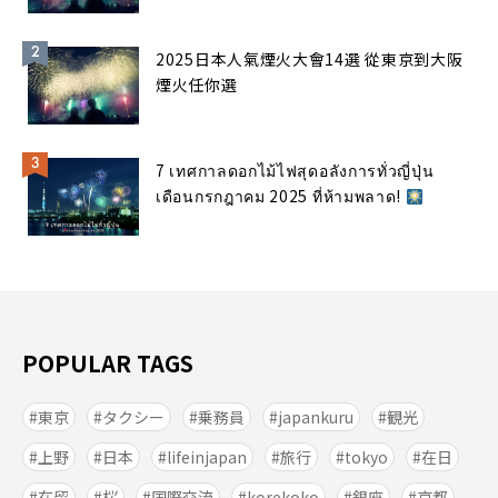
2025日本人氣煙火大會14選 從東京到大阪
煙火任你選
7 เทศกาลดอกไม้ไฟสุดอลังการทั่วญี่ปุ่น
เดือนกรกฎาคม 2025 ที่ห้ามพลาด!
POPULAR TAGS
東京
タクシー
乗務員
japankuru
観光
上野
日本
lifeinjapan
旅行
tokyo
在日
在留
桜
国際交流
korekoko
銀座
京都