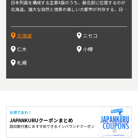
球王朝
日本列島を構成する主要4島のうち、最北部に位置するのが
北海道の西部に位置し、札幌や新千歳空港から約2時間の距
北海道の南西部に位置し、小樽から約30分の距離。上質な
北海道の西武に位置し、札幌駅から約30分の距離。19世紀
北海道の南西部に位置し、政治と経済の中心都市。最寄り空
東北
東北
日本
東北
り、今
北海道。雄大な自然と夜景の美しい大都市が共存する、日本
離にあるニセコ。日本を代表する国際的スノーリゾート地と
土と水と空気に囲まれた豊かな自然環境から果樹栽培が盛ん
～20世紀前半にかけて、貿易港やニシン漁の拠点として港
港は新千歳空港で、東京や大阪など、国内の主要都市や海外
らな
めと
方の
財が
す。美
屈指の人気観光地。道内には見どころが多数あり、行く度に
して外国人からも注目されている。人気の秘密は、雪質。世
な小さな町。さくらんぼ、ぶどう、ミニトマトなどが主に栽
を中心に繁栄。その当時に作られた建物や倉庫が今なおその
に路線を持つ。毎年2月に大通公園で開催される「さっぽろ
自然
山ス
会津
北三
源にも
新しい魅力に出会える場所です。新鮮魚介やジンギスカン、
界トップクラスの「パウダースノー」は、スキー初心者から
培されている。最近では、ワイナリーの発展により、食とワ
ままの姿で残っている小樽運河沿いは、北海道を代表する人
雪祭り」は、北海道の一大イベントとして世界的にも有名。
山海
近年
ター
今で
乳製品、ビールなど、グルメも必見！
上級者までを虜にし、リピーターが後を絶たない。魅力はそ
インが楽しめる町として人気が上がっている。隣の余市町と
気の観光スポット。漁港で栄えた小樽だからこそ、食べて欲
ラーメンをはじめ、ジンギスカン、スープカレーなど札幌を
むこ
氷。
を中
8年
北海道
ニセコ
れだけではなく、北海道ならではのグルメや温泉などが楽し
の共同のワインツーリズムは、ぶどう畑やワイン造りに触れ
しいのが新鮮な海産物を使用した寿司。小樽市内には100軒
代表するグルメや北海道ならではの新鮮な海鮮丼、寿司、農
寺、
側に
無形
め、旅行気分を味わえることも人気の理由。
、ワイン生産者と出会い、その土地の風土や文化を感じるこ
以上の寿司屋があり、寿司屋が並ぶ小樽寿司屋通りもある。
産物が楽しめる食の宝庫として知られる町。
写真
多方
って
仁木
小樽
とをできるとして注目されている。
米沢
も。
場ス
札幌
お得であれ！
JAPANKURUクーポンまとめ
訪日旅行客におすすめできるインバウンドクーポン