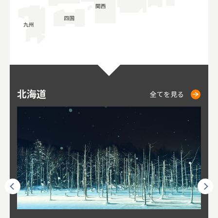
北海道
ニセコ
仁木
小樽
札幌
東
山
福
秋
全てを見る
全てを見る
全てを見る
全てを見る
全てを見る