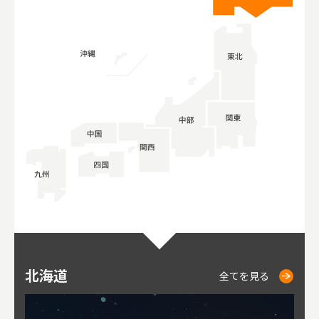
北海道
ニセコ
仁木
小樽
札幌
東
山
福
秋
全てを見る
全てを見る
全てを見る
全てを見る
全てを見る