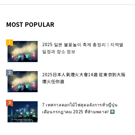
MOST POPULAR
2025 일본 불꽃놀이 축제 총정리｜지역별
일정과 장소 정보
2025日本人氣煙火大會14選 從東京到大阪
煙火任你選
7 เทศกาลดอกไม้ไฟสุดอลังการทั่วญี่ปุ่น
เดือนกรกฎาคม 2025 ที่ห้ามพลาด!