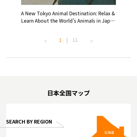
? At
A New Tokyo Animal Destination: Relax &
Shohei O
ollective
Learn About the World’s Animals in Japan
Products
ive art
#pr #japankuru #anitouch
Recomme
t capital.
#anitouchtokyodome #capybara
#pr #jap
1
|
11
lves this
#capybaracafe #animalcafe #tokyotrip
#kowa #s
#japantrip #카피바라 #애니터치 #아이와
#prewor
.com!
가볼만한곳 #도쿄여행 #가족여행 #東京旅
#tokyos
遊 #東京親子景點 #日本動物互動體驗 #水
일본이온음
biovortex
豚泡澡 #東京巨蛋城 #เที่ยวญี่ปุ่น2025 #ที่
와 #興和
 #artnews
เที่ยวครอบครัว #สวนสัตว์ในร่ม
能量 #運動飲品 
hibition
#TokyoDomeCity #anitouchtokyodome
ออกกำลังก
日本全国マップ
o, 2025,
#อาหารเสร
 Gallery
SEARCH BY REGION