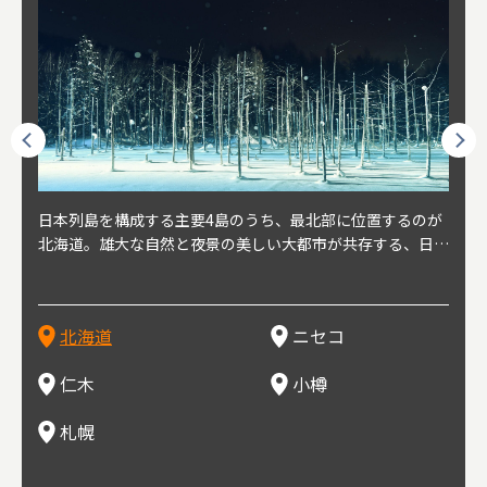
球王朝
日本列島を構成する主要4島のうち、最北部に位置するのが
北海道の西部に位置し、札幌や新千歳空港から約2時間の距
北海道の南西部に位置し、小樽から約30分の距離。上質な
北海道の西武に位置し、札幌駅から約30分の距離。19世紀
北海道の南西部に位置し、政治と経済の中心都市。最寄り空
東北
東北
日本
東北
り、今
北海道。雄大な自然と夜景の美しい大都市が共存する、日本
離にあるニセコ。日本を代表する国際的スノーリゾート地と
土と水と空気に囲まれた豊かな自然環境から果樹栽培が盛ん
～20世紀前半にかけて、貿易港やニシン漁の拠点として港
港は新千歳空港で、東京や大阪など、国内の主要都市や海外
らな
めと
方の
財が
す。美
屈指の人気観光地。道内には見どころが多数あり、行く度に
して外国人からも注目されている。人気の秘密は、雪質。世
な小さな町。さくらんぼ、ぶどう、ミニトマトなどが主に栽
を中心に繁栄。その当時に作られた建物や倉庫が今なおその
に路線を持つ。毎年2月に大通公園で開催される「さっぽろ
自然
山ス
会津
北三
源にも
新しい魅力に出会える場所です。新鮮魚介やジンギスカン、
界トップクラスの「パウダースノー」は、スキー初心者から
培されている。最近では、ワイナリーの発展により、食とワ
ままの姿で残っている小樽運河沿いは、北海道を代表する人
雪祭り」は、北海道の一大イベントとして世界的にも有名。
山海
近年
ター
今で
乳製品、ビールなど、グルメも必見！
上級者までを虜にし、リピーターが後を絶たない。魅力はそ
インが楽しめる町として人気が上がっている。隣の余市町と
気の観光スポット。漁港で栄えた小樽だからこそ、食べて欲
ラーメンをはじめ、ジンギスカン、スープカレーなど札幌を
むこ
氷。
を中
8年
北海道
ニセコ
れだけではなく、北海道ならではのグルメや温泉などが楽し
の共同のワインツーリズムは、ぶどう畑やワイン造りに触れ
しいのが新鮮な海産物を使用した寿司。小樽市内には100軒
代表するグルメや北海道ならではの新鮮な海鮮丼、寿司、農
寺、
側に
無形
め、旅行気分を味わえることも人気の理由。
、ワイン生産者と出会い、その土地の風土や文化を感じるこ
以上の寿司屋があり、寿司屋が並ぶ小樽寿司屋通りもある。
産物が楽しめる食の宝庫として知られる町。
写真
多方
って
仁木
小樽
とをできるとして注目されている。
米沢
も。
場ス
札幌