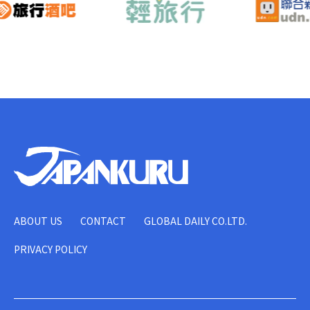
ABOUT US
CONTACT
GLOBAL DAILY CO.LTD.
PRIVACY POLICY