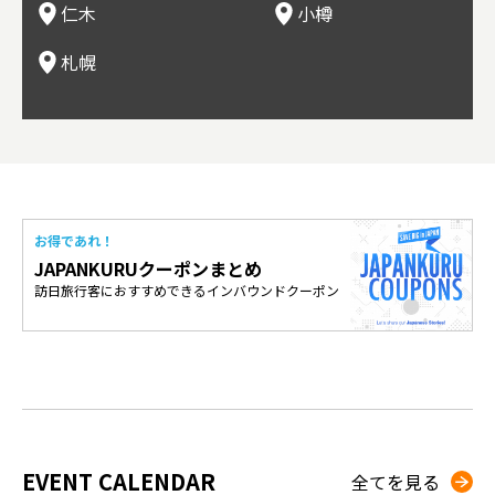
仁木
小樽
とをできるとして注目されている。
米沢
も。
場ス
札幌
お得であれ！
JAPANKURUクーポンまとめ
訪日旅行客におすすめできるインバウンドクーポン
EVENT CALENDAR
全てを見る