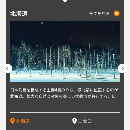
北海道
ニセコ
仁木
小樽
札幌
東
山
福
秋
全てを見る
全てを見る
全てを見る
全てを見る
全てを見る
球王朝
日本列島を構成する主要4島のうち、最北部に位置するのが
北海道の西部に位置し、札幌や新千歳空港から約2時間の距
北海道の南西部に位置し、小樽から約30分の距離。上質な
北海道の西武に位置し、札幌駅から約30分の距離。19世紀
北海道の南西部に位置し、政治と経済の中心都市。最寄り空
東北
東北
日本
東北
り、今
北海道。雄大な自然と夜景の美しい大都市が共存する、日本
離にあるニセコ。日本を代表する国際的スノーリゾート地と
土と水と空気に囲まれた豊かな自然環境から果樹栽培が盛ん
～20世紀前半にかけて、貿易港やニシン漁の拠点として港
港は新千歳空港で、東京や大阪など、国内の主要都市や海外
らな
めと
方の
財が
す。美
屈指の人気観光地。道内には見どころが多数あり、行く度に
して外国人からも注目されている。人気の秘密は、雪質。世
な小さな町。さくらんぼ、ぶどう、ミニトマトなどが主に栽
を中心に繁栄。その当時に作られた建物や倉庫が今なおその
に路線を持つ。毎年2月に大通公園で開催される「さっぽろ
自然
山ス
会津
北三
源にも
新しい魅力に出会える場所です。新鮮魚介やジンギスカン、
界トップクラスの「パウダースノー」は、スキー初心者から
培されている。最近では、ワイナリーの発展により、食とワ
ままの姿で残っている小樽運河沿いは、北海道を代表する人
雪祭り」は、北海道の一大イベントとして世界的にも有名。
山海
近年
ター
今で
乳製品、ビールなど、グルメも必見！
上級者までを虜にし、リピーターが後を絶たない。魅力はそ
インが楽しめる町として人気が上がっている。隣の余市町と
気の観光スポット。漁港で栄えた小樽だからこそ、食べて欲
ラーメンをはじめ、ジンギスカン、スープカレーなど札幌を
むこ
氷。
を中
8年
北海道
ニセコ
れだけではなく、北海道ならではのグルメや温泉などが楽し
の共同のワインツーリズムは、ぶどう畑やワイン造りに触れ
しいのが新鮮な海産物を使用した寿司。小樽市内には100軒
代表するグルメや北海道ならではの新鮮な海鮮丼、寿司、農
寺、
側に
無形
め、旅行気分を味わえることも人気の理由。
、ワイン生産者と出会い、その土地の風土や文化を感じるこ
以上の寿司屋があり、寿司屋が並ぶ小樽寿司屋通りもある。
産物が楽しめる食の宝庫として知られる町。
写真
多方
って