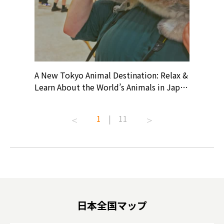
? At
A New Tokyo Animal Destination: Relax &
Shohei O
ollective
Learn About the World’s Animals in Japan
Products
ive art
#pr #japankuru #anitouch
Recomme
t capital.
#anitouchtokyodome #capybara
#pr #jap
1
|
11
lves this
#capybaracafe #animalcafe #tokyotrip
#kowa #s
#japantrip #카피바라 #애니터치 #아이와
#prewor
.com!
가볼만한곳 #도쿄여행 #가족여행 #東京旅
#tokyos
遊 #東京親子景點 #日本動物互動體驗 #水
일본이온음
biovortex
豚泡澡 #東京巨蛋城 #เที่ยวญี่ปุ่น2025 #ที่
와 #興和
 #artnews
เที่ยวครอบครัว #สวนสัตว์ในร่ม
能量 #運動飲品 
hibition
#TokyoDomeCity #anitouchtokyodome
ออกกำลังก
日本全国マップ
o, 2025,
#อาหารเสร
 Gallery