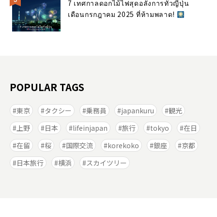
7 เทศกาลดอกไม้ไฟสุดอลังการทั่วญี่ปุ่น
เดือนกรกฎาคม 2025 ที่ห้ามพลาด!
POPULAR TAGS
東京
タクシー
乗務員
japankuru
観光
上野
日本
lifeinjapan
旅行
tokyo
在日
在留
桜
国際交流
korekoko
銀座
京都
日本旅行
横浜
スカイツリー