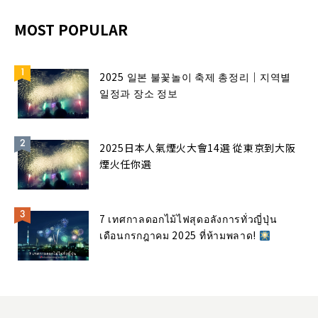
MOST POPULAR
2025 일본 불꽃놀이 축제 총정리｜지역별
일정과 장소 정보
2025日本人氣煙火大會14選 從東京到大阪
煙火任你選
7 เทศกาลดอกไม้ไฟสุดอลังการทั่วญี่ปุ่น
เดือนกรกฎาคม 2025 ที่ห้ามพลาด!