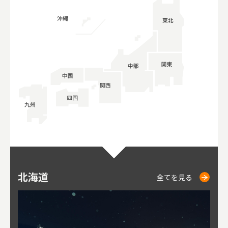
北海道
ニセコ
仁木
小樽
札幌
東
山
福
秋
全てを見る
全てを見る
全てを見る
全てを見る
全てを見る