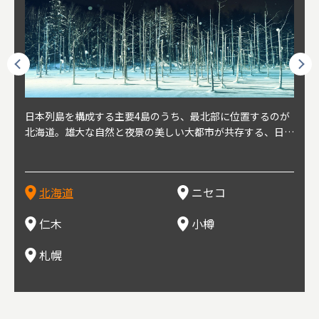
球王朝
日本列島を構成する主要4島のうち、最北部に位置するのが
北海道の西部に位置し、札幌や新千歳空港から約2時間の距
北海道の南西部に位置し、小樽から約30分の距離。上質な
北海道の西武に位置し、札幌駅から約30分の距離。19世紀
北海道の南西部に位置し、政治と経済の中心都市。最寄り空
東北
東北
日本
東北
り、今
北海道。雄大な自然と夜景の美しい大都市が共存する、日本
離にあるニセコ。日本を代表する国際的スノーリゾート地と
土と水と空気に囲まれた豊かな自然環境から果樹栽培が盛ん
～20世紀前半にかけて、貿易港やニシン漁の拠点として港
港は新千歳空港で、東京や大阪など、国内の主要都市や海外
らな
めと
方の
財が
す。美
屈指の人気観光地。道内には見どころが多数あり、行く度に
して外国人からも注目されている。人気の秘密は、雪質。世
な小さな町。さくらんぼ、ぶどう、ミニトマトなどが主に栽
を中心に繁栄。その当時に作られた建物や倉庫が今なおその
に路線を持つ。毎年2月に大通公園で開催される「さっぽろ
自然
山ス
会津
北三
源にも
新しい魅力に出会える場所です。新鮮魚介やジンギスカン、
界トップクラスの「パウダースノー」は、スキー初心者から
培されている。最近では、ワイナリーの発展により、食とワ
ままの姿で残っている小樽運河沿いは、北海道を代表する人
雪祭り」は、北海道の一大イベントとして世界的にも有名。
山海
近年
ター
今で
乳製品、ビールなど、グルメも必見！
上級者までを虜にし、リピーターが後を絶たない。魅力はそ
インが楽しめる町として人気が上がっている。隣の余市町と
気の観光スポット。漁港で栄えた小樽だからこそ、食べて欲
ラーメンをはじめ、ジンギスカン、スープカレーなど札幌を
むこ
氷。
を中
8年
北海道
ニセコ
れだけではなく、北海道ならではのグルメや温泉などが楽し
の共同のワインツーリズムは、ぶどう畑やワイン造りに触れ
しいのが新鮮な海産物を使用した寿司。小樽市内には100軒
代表するグルメや北海道ならではの新鮮な海鮮丼、寿司、農
寺、
側に
無形
め、旅行気分を味わえることも人気の理由。
、ワイン生産者と出会い、その土地の風土や文化を感じるこ
以上の寿司屋があり、寿司屋が並ぶ小樽寿司屋通りもある。
産物が楽しめる食の宝庫として知られる町。
写真
多方
って
仁木
小樽
とをできるとして注目されている。
米沢
も。
場ス
札幌