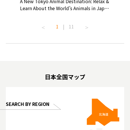
? At
A New Tokyo Animal Destination: Relax &
Shohei O
ollective
Learn About the World’s Animals in Japan
Products
ive art
#pr #japankuru #anitouch
Recomme
t capital.
#anitouchtokyodome #capybara
#pr #jap
1
|
11
lves this
#capybaracafe #animalcafe #tokyotrip
#kowa #s
#japantrip #카피바라 #애니터치 #아이와
#prewor
.com!
가볼만한곳 #도쿄여행 #가족여행 #東京旅
#tokyos
遊 #東京親子景點 #日本動物互動體驗 #水
일본이온음
biovortex
豚泡澡 #東京巨蛋城 #เที่ยวญี่ปุ่น2025 #ที่
와 #興和
 #artnews
เที่ยวครอบครัว #สวนสัตว์ในร่ม
能量 #運動飲品 
hibition
#TokyoDomeCity #anitouchtokyodome
ออกกำลังก
日本全国マップ
o, 2025,
#อาหารเสร
 Gallery
SEARCH BY REGION