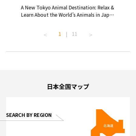
? At
A New Tokyo Animal Destination: Relax &
Shohei O
ollective
Learn About the World’s Animals in Japan
Products
ive art
#pr #japankuru #anitouch
Recomme
t capital.
#anitouchtokyodome #capybara
#pr #jap
1
|
11
lves this
#capybaracafe #animalcafe #tokyotrip
#kowa #s
#japantrip #카피바라 #애니터치 #아이와
#prewor
.com!
가볼만한곳 #도쿄여행 #가족여행 #東京旅
#tokyos
遊 #東京親子景點 #日本動物互動體驗 #水
일본이온음
biovortex
豚泡澡 #東京巨蛋城 #เที่ยวญี่ปุ่น2025 #ที่
와 #興和
 #artnews
เที่ยวครอบครัว #สวนสัตว์ในร่ม
能量 #運動飲品 
hibition
#TokyoDomeCity #anitouchtokyodome
ออกกำลังก
日本全国マップ
o, 2025,
#อาหารเสร
 Gallery
SEARCH BY REGION