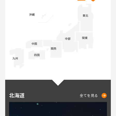
北海道
ニセコ
仁木
小樽
札幌
東
山
福
秋
全てを見る
全てを見る
全てを見る
全てを見る
全てを見る