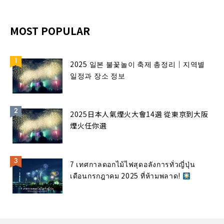
MOST POPULAR
2025 일본 불꽃놀이 축제 총정리｜지역별
일정과 장소 정보
2025日本人氣煙火大會14選 從東京到大阪
煙火任你選
7 เทศกาลดอกไม้ไฟสุดอลังการทั่วญี่ปุ่น
เดือนกรกฎาคม 2025 ที่ห้ามพลาด!