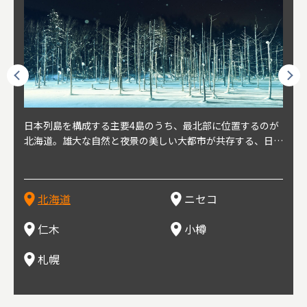
球王朝
日本列島を構成する主要4島のうち、最北部に位置するのが
北海道の西部に位置し、札幌や新千歳空港から約2時間の距
北海道の南西部に位置し、小樽から約30分の距離。上質な
北海道の西武に位置し、札幌駅から約30分の距離。19世紀
北海道の南西部に位置し、政治と経済の中心都市。最寄り空
東北
東北
日本
東北
り、今
北海道。雄大な自然と夜景の美しい大都市が共存する、日本
離にあるニセコ。日本を代表する国際的スノーリゾート地と
土と水と空気に囲まれた豊かな自然環境から果樹栽培が盛ん
～20世紀前半にかけて、貿易港やニシン漁の拠点として港
港は新千歳空港で、東京や大阪など、国内の主要都市や海外
らな
めと
方の
財が
す。美
屈指の人気観光地。道内には見どころが多数あり、行く度に
して外国人からも注目されている。人気の秘密は、雪質。世
な小さな町。さくらんぼ、ぶどう、ミニトマトなどが主に栽
を中心に繁栄。その当時に作られた建物や倉庫が今なおその
に路線を持つ。毎年2月に大通公園で開催される「さっぽろ
自然
山ス
会津
北三
源にも
新しい魅力に出会える場所です。新鮮魚介やジンギスカン、
界トップクラスの「パウダースノー」は、スキー初心者から
培されている。最近では、ワイナリーの発展により、食とワ
ままの姿で残っている小樽運河沿いは、北海道を代表する人
雪祭り」は、北海道の一大イベントとして世界的にも有名。
山海
近年
ター
今で
乳製品、ビールなど、グルメも必見！
上級者までを虜にし、リピーターが後を絶たない。魅力はそ
インが楽しめる町として人気が上がっている。隣の余市町と
気の観光スポット。漁港で栄えた小樽だからこそ、食べて欲
ラーメンをはじめ、ジンギスカン、スープカレーなど札幌を
むこ
氷。
を中
8年
北海道
ニセコ
れだけではなく、北海道ならではのグルメや温泉などが楽し
の共同のワインツーリズムは、ぶどう畑やワイン造りに触れ
しいのが新鮮な海産物を使用した寿司。小樽市内には100軒
代表するグルメや北海道ならではの新鮮な海鮮丼、寿司、農
寺、
側に
無形
め、旅行気分を味わえることも人気の理由。
、ワイン生産者と出会い、その土地の風土や文化を感じるこ
以上の寿司屋があり、寿司屋が並ぶ小樽寿司屋通りもある。
産物が楽しめる食の宝庫として知られる町。
写真
多方
って
仁木
小樽
とをできるとして注目されている。
米沢
も。
場ス
札幌