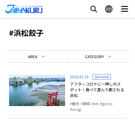
#浜松餃子
AREA
CATEGORY
2020.05.19
Sponsored
アフターコロナに一押しのス
ポット！食べて遊んで癒される
浜松
観光
静岡
eel
gyoza
unagi