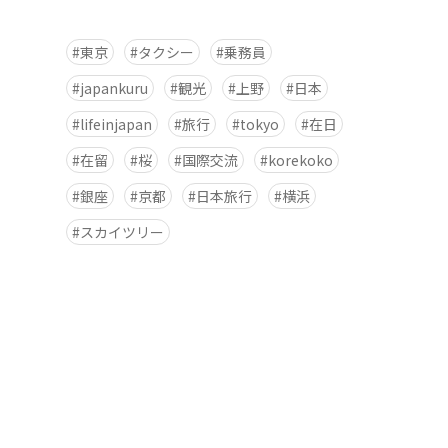
東京
タクシー
乗務員
japankuru
観光
上野
日本
lifeinjapan
旅行
tokyo
在日
在留
桜
国際交流
korekoko
銀座
京都
日本旅行
横浜
スカイツリー