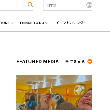
日本語
English
Bahasa Indonesia
TIONS
THINGS TO DO
イベントカレンダー
Français
한국어
エンタメ
九州
観光
沖縄
中文简体
中文繁體
ไทย
FEATURED MEDIA
全てを見る
Tiếng Việt
日本語