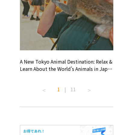
? At
A New Tokyo Animal Destination: Relax &
Shohei O
ollective
Learn About the World’s Animals in Japan
Products
ive art
#pr #japankuru #anitouch
Recomme
 capital.
#anitouchtokyodome #capybara
#pr #jap
1
|
11
ves this
#capybaracafe #animalcafe #tokyotrip
#kowa #s
#japantrip #카피바라 #애니터치 #아이와
#prework
com!
가볼만한곳 #도쿄여행 #가족여행 #東京旅
#tokyosh
遊 #東京親子景點 #日本動物互動體驗 #水
일본이온음
iovortex
豚泡澡 #東京巨蛋城 #เที่ยวญี่ปุ่น2025 #ที่
와 #興和
 #artnews
เที่ยวครอบครัว #สวนสัตว์ในร่ม
能量 #運動飲品 
お得であれ！
ibition
#TokyoDomeCity #anitouchtokyodome
ออกกำลังก