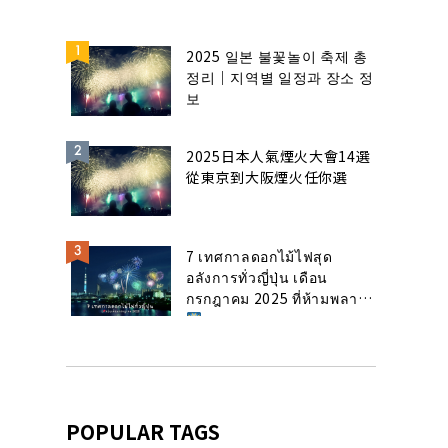
2025 일본 불꽃놀이 축제 총
정리｜지역별 일정과 장소 정
보
2025日本人氣煙火大會14選
從東京到大阪煙火任你選
7 เทศกาลดอกไม้ไฟสุด
อลังการทั่วญี่ปุ่น เดือน
กรกฎาคม 2025 ที่ห้ามพลาด!
POPULAR TAGS