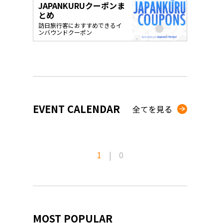
JAPANKURUクーポンま
o, 2025,
#อาหารเสริ
とめ
Gallery
訪日旅行客におすすめできるイ
ンバウンドクーポン
EVENT CALENDAR
全てを見る
1
|
0
MOST POPULAR