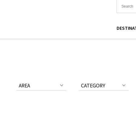
DESTINA
国
食
東北
宿泊
関東
中国
海道
買い物
中部
文化
関西
四国
AREA
CATEGORY