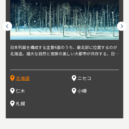
球王朝
日本列島を構成する主要4島のうち、最北部に位置するのが
北海道の西部に位置し、札幌や新千歳空港から約2時間の距
北海道の南西部に位置し、小樽から約30分の距離。上質な
北海道の西武に位置し、札幌駅から約30分の距離。19世紀
北海道の南西部に位置し、政治と経済の中心都市。最寄り空
東北
東北
日本
東北
り、今
北海道。雄大な自然と夜景の美しい大都市が共存する、日本
離にあるニセコ。日本を代表する国際的スノーリゾート地と
土と水と空気に囲まれた豊かな自然環境から果樹栽培が盛ん
～20世紀前半にかけて、貿易港やニシン漁の拠点として港
港は新千歳空港で、東京や大阪など、国内の主要都市や海外
らな
めと
方の
財が
す。美
屈指の人気観光地。道内には見どころが多数あり、行く度に
して外国人からも注目されている。人気の秘密は、雪質。世
な小さな町。さくらんぼ、ぶどう、ミニトマトなどが主に栽
を中心に繁栄。その当時に作られた建物や倉庫が今なおその
に路線を持つ。毎年2月に大通公園で開催される「さっぽろ
自然
山ス
会津
北三
源にも
新しい魅力に出会える場所です。新鮮魚介やジンギスカン、
界トップクラスの「パウダースノー」は、スキー初心者から
培されている。最近では、ワイナリーの発展により、食とワ
ままの姿で残っている小樽運河沿いは、北海道を代表する人
雪祭り」は、北海道の一大イベントとして世界的にも有名。
山海
近年
ター
今で
乳製品、ビールなど、グルメも必見！
上級者までを虜にし、リピーターが後を絶たない。魅力はそ
インが楽しめる町として人気が上がっている。隣の余市町と
気の観光スポット。漁港で栄えた小樽だからこそ、食べて欲
ラーメンをはじめ、ジンギスカン、スープカレーなど札幌を
むこ
氷。
を中
8年
北海道
ニセコ
れだけではなく、北海道ならではのグルメや温泉などが楽し
の共同のワインツーリズムは、ぶどう畑やワイン造りに触れ
しいのが新鮮な海産物を使用した寿司。小樽市内には100軒
代表するグルメや北海道ならではの新鮮な海鮮丼、寿司、農
寺、
側に
無形
め、旅行気分を味わえることも人気の理由。
、ワイン生産者と出会い、その土地の風土や文化を感じるこ
以上の寿司屋があり、寿司屋が並ぶ小樽寿司屋通りもある。
産物が楽しめる食の宝庫として知られる町。
写真
多方
って
仁木
小樽
とをできるとして注目されている。
米沢
も。
場ス
札幌