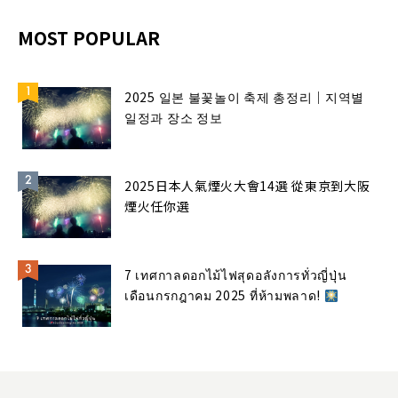
MOST POPULAR
2025 일본 불꽃놀이 축제 총정리｜지역별
일정과 장소 정보
2025日本人氣煙火大會14選 從東京到大阪
煙火任你選
7 เทศกาลดอกไม้ไฟสุดอลังการทั่วญี่ปุ่น
เดือนกรกฎาคม 2025 ที่ห้ามพลาด!