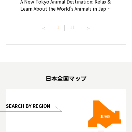
? At
A New Tokyo Animal Destination: Relax &
Shohei O
ollective
Learn About the World’s Animals in Japan
Products
ive art
#pr #japankuru #anitouch
Recomme
t capital.
#anitouchtokyodome #capybara
#pr #jap
1
|
11
lves this
#capybaracafe #animalcafe #tokyotrip
#kowa #s
#japantrip #카피바라 #애니터치 #아이와
#prewor
.com!
가볼만한곳 #도쿄여행 #가족여행 #東京旅
#tokyos
遊 #東京親子景點 #日本動物互動體驗 #水
일본이온음
biovortex
豚泡澡 #東京巨蛋城 #เที่ยวญี่ปุ่น2025 #ที่
와 #興和
 #artnews
เที่ยวครอบครัว #สวนสัตว์ในร่ม
能量 #運動飲品 
hibition
#TokyoDomeCity #anitouchtokyodome
ออกกำลังก
日本全国マップ
o, 2025,
#อาหารเสร
 Gallery
SEARCH BY REGION