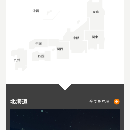
北海道
ニセコ
仁木
小樽
札幌
東
山
福
秋
全てを見る
全てを見る
全てを見る
全てを見る
全てを見る