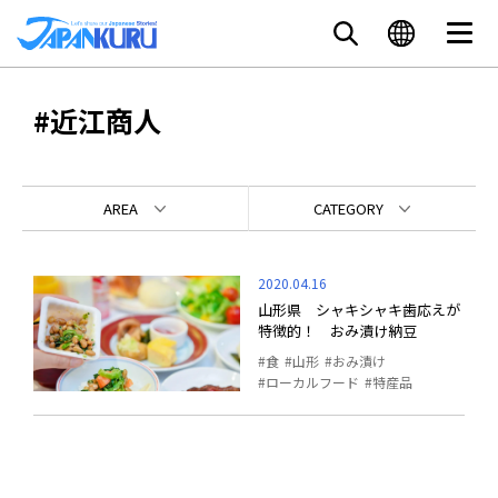
#近江商人
AREA
CATEGORY
2020.04.16
山形県 シャキシャキ歯応えが
特徴的！ おみ漬け納豆
食
山形
おみ漬け
ローカルフード
特産品