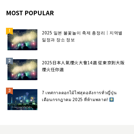
MOST POPULAR
2025 일본 불꽃놀이 축제 총정리｜지역별
일정과 장소 정보
2025日本人氣煙火大會14選 從東京到大阪
煙火任你選
7 เทศกาลดอกไม้ไฟสุดอลังการทั่วญี่ปุ่น
เดือนกรกฎาคม 2025 ที่ห้ามพลาด!