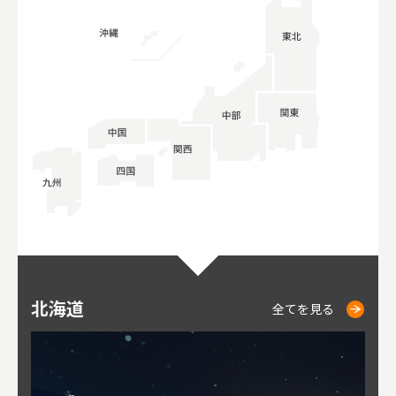
北海道
ニセコ
仁木
小樽
札幌
東
山
福
秋
全てを見る
全てを見る
全てを見る
全てを見る
全てを見る