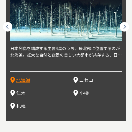
球王朝
日本列島を構成する主要4島のうち、最北部に位置するのが
北海道の西部に位置し、札幌や新千歳空港から約2時間の距
北海道の南西部に位置し、小樽から約30分の距離。上質な
北海道の西武に位置し、札幌駅から約30分の距離。19世紀
北海道の南西部に位置し、政治と経済の中心都市。最寄り空
東北
東北
日本
東北
り、今
北海道。雄大な自然と夜景の美しい大都市が共存する、日本
離にあるニセコ。日本を代表する国際的スノーリゾート地と
土と水と空気に囲まれた豊かな自然環境から果樹栽培が盛ん
～20世紀前半にかけて、貿易港やニシン漁の拠点として港
港は新千歳空港で、東京や大阪など、国内の主要都市や海外
らな
めと
方の
財が
す。美
屈指の人気観光地。道内には見どころが多数あり、行く度に
して外国人からも注目されている。人気の秘密は、雪質。世
な小さな町。さくらんぼ、ぶどう、ミニトマトなどが主に栽
を中心に繁栄。その当時に作られた建物や倉庫が今なおその
に路線を持つ。毎年2月に大通公園で開催される「さっぽろ
自然
山ス
会津
北三
源にも
新しい魅力に出会える場所です。新鮮魚介やジンギスカン、
界トップクラスの「パウダースノー」は、スキー初心者から
培されている。最近では、ワイナリーの発展により、食とワ
ままの姿で残っている小樽運河沿いは、北海道を代表する人
雪祭り」は、北海道の一大イベントとして世界的にも有名。
山海
近年
ター
今で
乳製品、ビールなど、グルメも必見！
上級者までを虜にし、リピーターが後を絶たない。魅力はそ
インが楽しめる町として人気が上がっている。隣の余市町と
気の観光スポット。漁港で栄えた小樽だからこそ、食べて欲
ラーメンをはじめ、ジンギスカン、スープカレーなど札幌を
むこ
氷。
を中
8年
北海道
ニセコ
れだけではなく、北海道ならではのグルメや温泉などが楽し
の共同のワインツーリズムは、ぶどう畑やワイン造りに触れ
しいのが新鮮な海産物を使用した寿司。小樽市内には100軒
代表するグルメや北海道ならではの新鮮な海鮮丼、寿司、農
寺、
側に
無形
め、旅行気分を味わえることも人気の理由。
、ワイン生産者と出会い、その土地の風土や文化を感じるこ
以上の寿司屋があり、寿司屋が並ぶ小樽寿司屋通りもある。
産物が楽しめる食の宝庫として知られる町。
写真
多方
って
仁木
小樽
とをできるとして注目されている。
米沢
も。
場ス
札幌