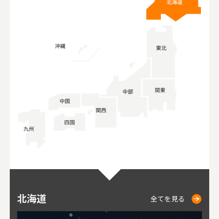
北海道
ニセコ
仁木
小樽
札幌
東
山
福
秋
全てを見る
全てを見る
全てを見る
全てを見る
全てを見る