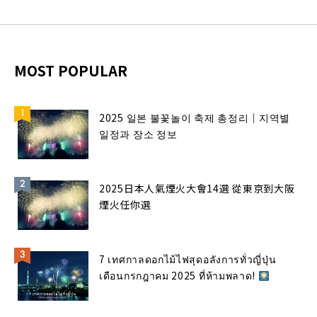
MOST POPULAR
2025 일본 불꽃놀이 축제 총정리｜지역별
일정과 장소 정보
2025日本人氣煙火大會14選 從東京到大阪
煙火任你選
7 เทศกาลดอกไม้ไฟสุดอลังการทั่วญี่ปุ่น
เดือนกรกฎาคม 2025 ที่ห้ามพลาด!