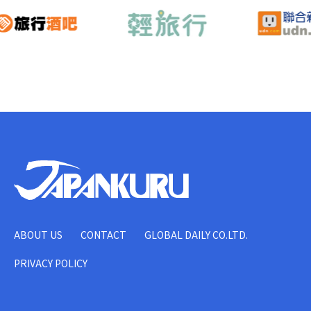
ABOUT US
CONTACT
GLOBAL DAILY CO.LTD.
PRIVACY POLICY