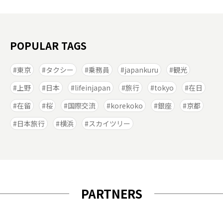
POPULAR TAGS
東京
タクシー
乗務員
japankuru
観光
上野
日本
lifeinjapan
旅行
tokyo
在日
在留
桜
国際交流
korekoko
銀座
京都
日本旅行
横浜
スカイツリー
PARTNERS