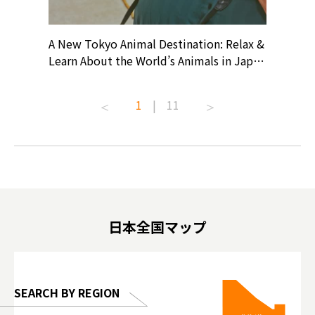
? At
A New Tokyo Animal Destination: Relax &
Shohei O
ollective
Learn About the World’s Animals in Japan
Products
ive art
#pr #japankuru #anitouch
Recomme
t capital.
#anitouchtokyodome #capybara
#pr #jap
1
|
11
lves this
#capybaracafe #animalcafe #tokyotrip
#kowa #s
#japantrip #카피바라 #애니터치 #아이와
#prewor
.com!
가볼만한곳 #도쿄여행 #가족여행 #東京旅
#tokyos
遊 #東京親子景點 #日本動物互動體驗 #水
일본이온음
biovortex
豚泡澡 #東京巨蛋城 #เที่ยวญี่ปุ่น2025 #ที่
와 #興和
 #artnews
เที่ยวครอบครัว #สวนสัตว์ในร่ม
能量 #運動飲品 
hibition
#TokyoDomeCity #anitouchtokyodome
ออกกำลังก
日本全国マップ
o, 2025,
#อาหารเสร
 Gallery
SEARCH BY REGION