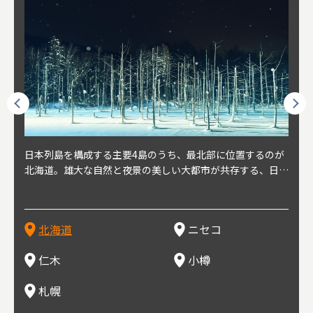
球王朝
日本列島を構成する主要4島のうち、最北部に位置するのが
北海道の西部に位置し、札幌や新千歳空港から約2時間の距
北海道の南西部に位置し、小樽から約30分の距離。上質な
北海道の西武に位置し、札幌駅から約30分の距離。19世紀
北海道の南西部に位置し、政治と経済の中心都市。最寄り空
東北
東北
日本
東北
り、今
北海道。雄大な自然と夜景の美しい大都市が共存する、日本
離にあるニセコ。日本を代表する国際的スノーリゾート地と
土と水と空気に囲まれた豊かな自然環境から果樹栽培が盛ん
～20世紀前半にかけて、貿易港やニシン漁の拠点として港
港は新千歳空港で、東京や大阪など、国内の主要都市や海外
らな
めと
方の
財が
す。美
屈指の人気観光地。道内には見どころが多数あり、行く度に
して外国人からも注目されている。人気の秘密は、雪質。世
な小さな町。さくらんぼ、ぶどう、ミニトマトなどが主に栽
を中心に繁栄。その当時に作られた建物や倉庫が今なおその
に路線を持つ。毎年2月に大通公園で開催される「さっぽろ
自然
山ス
会津
北三
源にも
新しい魅力に出会える場所です。新鮮魚介やジンギスカン、
界トップクラスの「パウダースノー」は、スキー初心者から
培されている。最近では、ワイナリーの発展により、食とワ
ままの姿で残っている小樽運河沿いは、北海道を代表する人
雪祭り」は、北海道の一大イベントとして世界的にも有名。
山海
近年
ター
今で
乳製品、ビールなど、グルメも必見！
上級者までを虜にし、リピーターが後を絶たない。魅力はそ
インが楽しめる町として人気が上がっている。隣の余市町と
気の観光スポット。漁港で栄えた小樽だからこそ、食べて欲
ラーメンをはじめ、ジンギスカン、スープカレーなど札幌を
むこ
氷。
を中
8年
北海道
ニセコ
れだけではなく、北海道ならではのグルメや温泉などが楽し
の共同のワインツーリズムは、ぶどう畑やワイン造りに触れ
しいのが新鮮な海産物を使用した寿司。小樽市内には100軒
代表するグルメや北海道ならではの新鮮な海鮮丼、寿司、農
寺、
側に
無形
め、旅行気分を味わえることも人気の理由。
、ワイン生産者と出会い、その土地の風土や文化を感じるこ
以上の寿司屋があり、寿司屋が並ぶ小樽寿司屋通りもある。
産物が楽しめる食の宝庫として知られる町。
写真
多方
って
仁木
小樽
とをできるとして注目されている。
米沢
も。
場ス
札幌