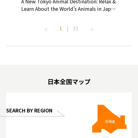
? At
A New Tokyo Animal Destination: Relax &
Shohei O
ollective
Learn About the World’s Animals in Japan
Products
ive art
#pr #japankuru #anitouch
Recomme
t capital.
#anitouchtokyodome #capybara
#pr #jap
1
|
11
lves this
#capybaracafe #animalcafe #tokyotrip
#kowa #s
#japantrip #카피바라 #애니터치 #아이와
#prewor
.com!
가볼만한곳 #도쿄여행 #가족여행 #東京旅
#tokyos
遊 #東京親子景點 #日本動物互動體驗 #水
일본이온음
biovortex
豚泡澡 #東京巨蛋城 #เที่ยวญี่ปุ่น2025 #ที่
와 #興和
 #artnews
เที่ยวครอบครัว #สวนสัตว์ในร่ม
能量 #運動飲品 
hibition
#TokyoDomeCity #anitouchtokyodome
ออกกำลังก
日本全国マップ
o, 2025,
#อาหารเสร
 Gallery
SEARCH BY REGION