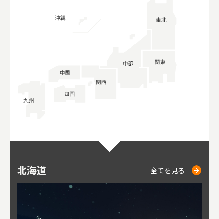
北海道
ニセコ
仁木
小樽
札幌
東
山
福
秋
全てを見る
全てを見る
全てを見る
全てを見る
全てを見る