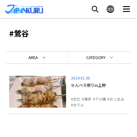
#鶯谷
AREA
CATEGORY
2024.01.30
せんべろ祭りin上野
文化
東京
アメ横
おつまみ
おでん