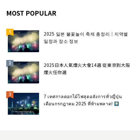
MOST POPULAR
2025 일본 불꽃놀이 축제 총정리｜지역별
일정과 장소 정보
2025日本人氣煙火大會14選 從東京到大阪
煙火任你選
7 เทศกาลดอกไม้ไฟสุดอลังการทั่วญี่ปุ่น
เดือนกรกฎาคม 2025 ที่ห้ามพลาด!