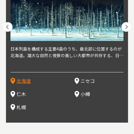
球王朝
日本列島を構成する主要4島のうち、最北部に位置するのが
北海道の西部に位置し、札幌や新千歳空港から約2時間の距
北海道の南西部に位置し、小樽から約30分の距離。上質な
北海道の西武に位置し、札幌駅から約30分の距離。19世紀
北海道の南西部に位置し、政治と経済の中心都市。最寄り空
東北
東北
日本
東北
り、今
北海道。雄大な自然と夜景の美しい大都市が共存する、日本
離にあるニセコ。日本を代表する国際的スノーリゾート地と
土と水と空気に囲まれた豊かな自然環境から果樹栽培が盛ん
～20世紀前半にかけて、貿易港やニシン漁の拠点として港
港は新千歳空港で、東京や大阪など、国内の主要都市や海外
らな
めと
方の
財が
す。美
屈指の人気観光地。道内には見どころが多数あり、行く度に
して外国人からも注目されている。人気の秘密は、雪質。世
な小さな町。さくらんぼ、ぶどう、ミニトマトなどが主に栽
を中心に繁栄。その当時に作られた建物や倉庫が今なおその
に路線を持つ。毎年2月に大通公園で開催される「さっぽろ
自然
山ス
会津
北三
源にも
新しい魅力に出会える場所です。新鮮魚介やジンギスカン、
界トップクラスの「パウダースノー」は、スキー初心者から
培されている。最近では、ワイナリーの発展により、食とワ
ままの姿で残っている小樽運河沿いは、北海道を代表する人
雪祭り」は、北海道の一大イベントとして世界的にも有名。
山海
近年
ター
今で
乳製品、ビールなど、グルメも必見！
上級者までを虜にし、リピーターが後を絶たない。魅力はそ
インが楽しめる町として人気が上がっている。隣の余市町と
気の観光スポット。漁港で栄えた小樽だからこそ、食べて欲
ラーメンをはじめ、ジンギスカン、スープカレーなど札幌を
むこ
氷。
を中
8年
北海道
ニセコ
れだけではなく、北海道ならではのグルメや温泉などが楽し
の共同のワインツーリズムは、ぶどう畑やワイン造りに触れ
しいのが新鮮な海産物を使用した寿司。小樽市内には100軒
代表するグルメや北海道ならではの新鮮な海鮮丼、寿司、農
寺、
側に
無形
め、旅行気分を味わえることも人気の理由。
、ワイン生産者と出会い、その土地の風土や文化を感じるこ
以上の寿司屋があり、寿司屋が並ぶ小樽寿司屋通りもある。
産物が楽しめる食の宝庫として知られる町。
写真
多方
って
仁木
小樽
とをできるとして注目されている。
米沢
も。
場ス
札幌