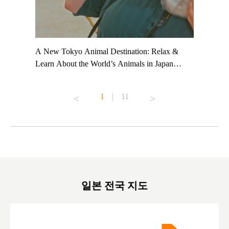
t TeamLab
A New Tokyo Animal Destination: Relax &
Shohei Oh
ng their
Learn About the World’s Animals in Japan
Other Jap
t to
#pr #japankuru #anitouch #anitouchtokyodome
From Kow
o see it for
#capybara #capybaracafe #animalcafe #tokyotrip
#pr #japa
1
|
11
#japantrip #카피바라 #애니터치 #아이와가볼
#kowa #sy
ink in bio)
만한곳 #도쿄여행 #가족여행 #東京旅遊 #東
#preworko
ex #kyoto
京親子景點 #日本動物互動體驗 #水豚泡澡 #
#japan
東京巨蛋城 #เที่ยวญี่ปุ่น2025 #ที่เที่ยว
#오타니쇼
on view of
ครอบครัว #สวนสัตว์ในร่ม #TokyoDomeCity
本旅遊 #運
oto ®
#anitouchtokyodome
ญี่ปุ่น #เ
#ผลิตภัณฑ์
일본 전국 지도