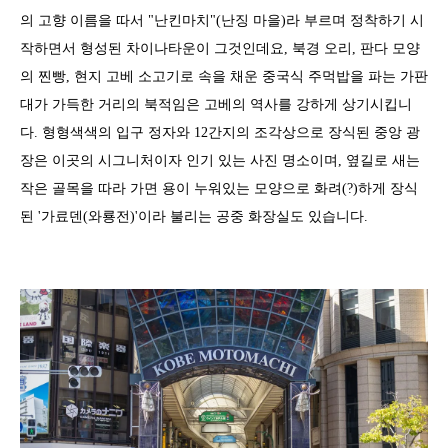
의 고향 이름을 따서 "난킨마치"(난징 마을)라 부르며 정착하기 시
작하면서 형성된 차이나타운이 그것인데요, 북경 오리, 판다 모양
의 찐빵, 현지 고베 소고기로 속을 채운 중국식 주먹밥을 파는 가판
대가 가득한 거리의 북적임은 고베의 역사를 강하게 상기시킵니
다. 형형색색의 입구 정자와 12간지의 조각상으로 장식된 중앙 광
장은 이곳의 시그니처이자 인기 있는 사진 명소이며, 옆길로 새는
작은 골목을 따라 가면 용이 누워있는 모양으로 화려(?)하게 장식
된 '가료덴(와룡전)'이라 불리는 공중 화장실도 있습니다.