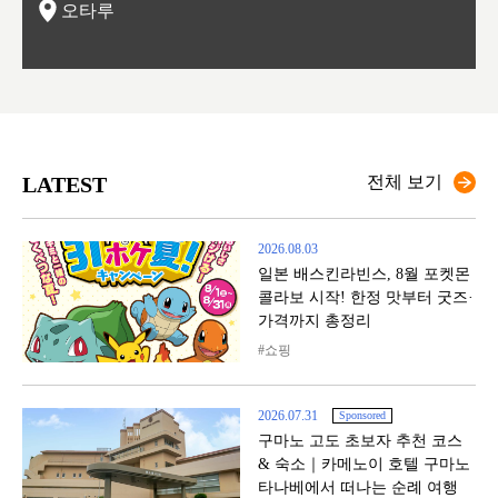
오타루
LATEST
전체 보기
2026.08.03
일본 배스킨라빈스, 8월 포켓몬
콜라보 시작! 한정 맛부터 굿즈·
가격까지 총정리
쇼핑
2026.07.31
Sponsored
구마노 고도 초보자 추천 코스
& 숙소｜카메노이 호텔 구마노
타나베에서 떠나는 순례 여행