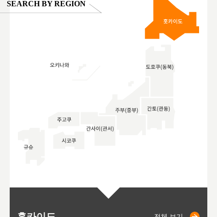
SEARCH BY REGION
홋카이도
니세코
니키쵸
삿포로
오타루
도호
아
야
후
전체 보기
전체 보기
전체 보기
전체 보기
전체 보기