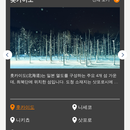
후에 위
홋카이도(北海道)는 일본 열도를 구성하는 주요 4개 섬 가운
신치토세 공항에서 약 2시간 거리의 니세코는, 세계 각지로부
홋카이도의 오타루에서 약 30여분 이동하면 도착하는 이곳은,
홋카이도의 도청 소재지로, 정치와 경제의 중심 도시로, 매년
홋카이도를 대표하는 관광 명소로 예로부터 무역항과 철도를
도호쿠
도호쿠
일본
일본
수수를
데, 최북단에 위치한 섬입니다. 도청 소재지는 삿포로시에 위
터 스키를 즐기기 위해 찾아드는 외국인 관광객들로 붐비는
과수 재배가 활발히 이뤄지는 작은 마을로, 포도와 사과, 체리
2월 오오도리 공원과 스스키노를 중심으로 시내 전역에서 열
통해 번영한 항구도시입니다. 운하를 따라 무역 상품을 보관
현, 
가타현, 후
한 자
리, 
 남쪽
치해 있습니다. 삿포로 맥주로 익히 알려진 삿포로시와 유명
도시로, 일본의 스노우 파우더를 제대로 즐길 수 있는 대형 스
가 생산됩니다. 특히 포도와 와인의 마을로 요이치시와 함께
리는 삿포로 눈 축제는 세계적인 이벤트로 알려져 있습니다.
하던 창고들이 당시의 모집을 간직하며 늘어서 있고, 창고 안
6현을
마츠리 (
부한 자연의 
시대
오키나
스키 리조트와 골프로 유명한 니세코정, 일본 3대 야경의 하
노우 리조트 지역입니다.
니키를 둘러보는 와인 투어리즘도 활성화되어 있는 곳입니다.
맥주와 라멘,양고기와 각종 신선한 해산물과 농산물로 미각과
은 박물관과, 라이브하우스, 수제 맥주 레스토랑과 카페등의
동북 
술)
세워
카마쓰, 오제 국립공원과 쓰루가성 공원, 
는 지
나로 꼽히는 하코다테시, 오타루 운하와 이국적인 풍경이 그
와인을 통해 신선한 지역의 먹거리와 오염되지않은 자연의 매
시각을 만족시켜주는 도시입니다.
레스토랑으로 쓰이고 있습니다.
한민국
신사와
벽한 파
홋카이도
니세코
도
이 가득
림 같은 오타루시가 관광지로 유명합니다.
력을 즐길 수 있는 여행을 즐길 수 있는 곳입니다.
한 
기있는 관광명소로
한 사
관광
네자와
니키쵸
삿포로