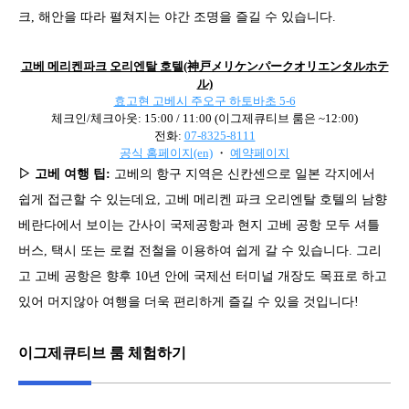
크, 해안을 따라 펼쳐지는 야간 조명을 즐길 수 있습니다.
고베 메리켄파크 오리엔탈 호텔(神戸メリケンパークオリエンタルホテ
ル)
효고현 고베시 주오구 하토바초 5-6
체크인/체크아웃: 15:00 / 11:00 (이그제큐티브 룸은 ~12:00)
전화:
07-8325-8111
공식 홈페이지(en)
・
예약페이지
▷ 고베 여행 팁:
고베의 항구 지역은 신칸센으로 일본 각지에서
쉽게 접근할 수 있는데요, 고베 메리켄 파크 오리엔탈 호텔의 남향
베란다에서 보이는 간사이 국제공항과 현지 고베 공항 모두 셔틀
버스, 택시 또는 로컬 전철을 이용하여 쉽게 갈 수 있습니다. 그리
고 고베 공항은 향후 10년 안에 국제선 터미널 개장도 목표로 하고
있어 머지않아 여행을 더욱 편리하게 즐길 수 있을 것입니다!
이그제큐티브 룸 체험하기