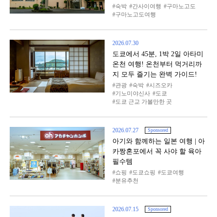
숙박
간사이여행
구마노고도
구마노고도여행
2026.07.30
도쿄에서 45분, 1박 2일 아타미
온천 여행! 온천부터 먹거리까
지 모두 즐기는 완벽 가이드!
관광
숙박
시즈오카
기노미야신사
도쿄
도쿄 근교 가볼만한 곳
2026.07.27
Sponsored
아기와 함께하는 일본 여행 | 아
카짱혼포에서 꼭 사야 할 육아
필수템
쇼핑
도쿄쇼핑
도쿄여행
분유추천
2026.07.15
Sponsored