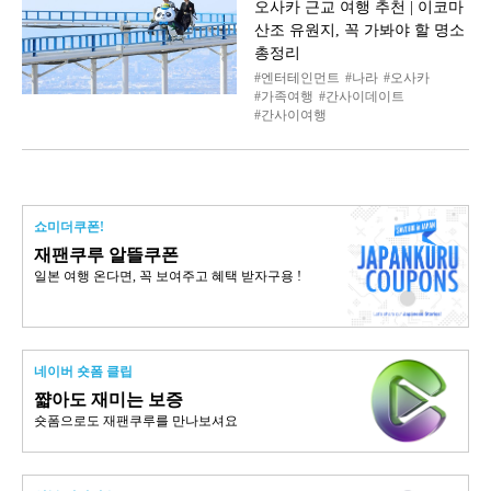
오사카 근교 여행 추천 | 이코마
산조 유원지, 꼭 가봐야 할 명소
총정리
엔터테인먼트
나라
오사카
가족여행
간사이데이트
간사이여행
쇼미더쿠폰!
재팬쿠루 알뜰쿠폰
일본 여행 온다면, 꼭 보여주고 혜택 받자구용 !
네이버 숏폼 클립
쨟아도 재미는 보증
숏폼으로도 재팬쿠루를 만나보셔요